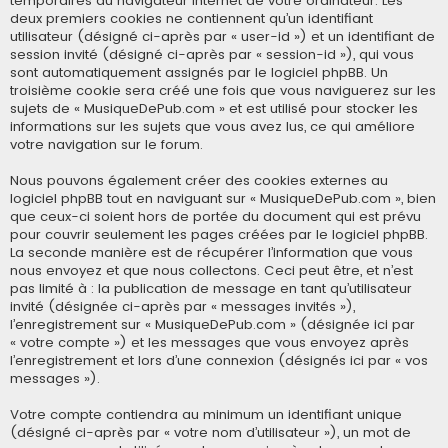
temporaires du navigateur Internet de votre ordinateur. Les
deux premiers cookies ne contiennent qu’un identifiant
utilisateur (désigné ci-après par « user-id ») et un identifiant de
session invité (désigné ci-après par « session-id »), qui vous
sont automatiquement assignés par le logiciel phpBB. Un
troisième cookie sera créé une fois que vous naviguerez sur les
sujets de « MusiqueDePub.com » et est utilisé pour stocker les
informations sur les sujets que vous avez lus, ce qui améliore
votre navigation sur le forum.
Nous pouvons également créer des cookies externes au
logiciel phpBB tout en naviguant sur « MusiqueDePub.com », bien
que ceux-ci soient hors de portée du document qui est prévu
pour couvrir seulement les pages créées par le logiciel phpBB.
La seconde manière est de récupérer l’information que vous
nous envoyez et que nous collectons. Ceci peut être, et n’est
pas limité à : la publication de message en tant qu’utilisateur
invité (désignée ci-après par « messages invités »),
l’enregistrement sur « MusiqueDePub.com » (désignée ici par
« votre compte ») et les messages que vous envoyez après
l’enregistrement et lors d’une connexion (désignés ici par « vos
messages »).
Votre compte contiendra au minimum un identifiant unique
(désigné ci-après par « votre nom d’utilisateur »), un mot de