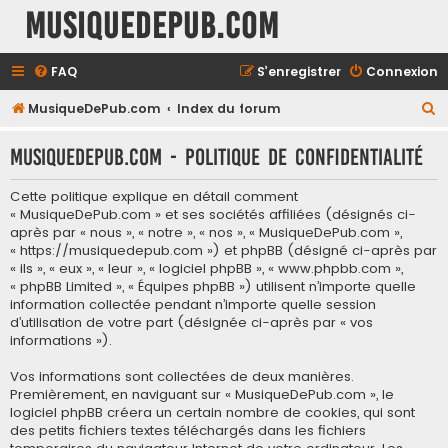
MusiqueDePub.com
FAQ
S’enregistrer
Connexion
R
MusiqueDePub.com
Index du forum
e
MusiqueDePub.com - Politique de confidentialité
c
h
Cette politique explique en détail comment
e
« MusiqueDePub.com » et ses sociétés affiliées (désignés ci-
après par « nous », « notre », « nos », « MusiqueDePub.com »,
r
« https://musiquedepub.com ») et phpBB (désigné ci-après par
c
« ils », « eux », « leur », « logiciel phpBB », « www.phpbb.com »,
« phpBB Limited », « Équipes phpBB ») utilisent n’importe quelle
h
information collectée pendant n’importe quelle session
e
d’utilisation de votre part (désignée ci-après par « vos
informations »).
r
Vos informations sont collectées de deux manières.
Premièrement, en naviguant sur « MusiqueDePub.com », le
logiciel phpBB créera un certain nombre de cookies, qui sont
des petits fichiers textes téléchargés dans les fichiers