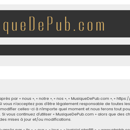
ès par « nous », « notre », « nos », « MusiqueDePub.com », « http
i vous n’acceptez pas d’être légalement responsable de toutes les 
modifier celles-ci à n’importe quel moment et nous ferons tout pour
 Si vous continuez d’utiliser « MusiqueDePub.com » alors que des c
es mises à jour et/ou modifications.
ès par « ils », « eux », « leur », « logiciel phpBB », « www.phpbb.co