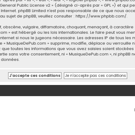
General Public License v2
» (désigné ci-après par « GPL ») et qui p
 sur Internet. phpBB Limited n’est pas responsable de ce que nous 
u sujet de phpBB, veuillez consulter :
https://www.phpbb.com/
.
 obscène, vulgaire, diffamatoire, choquant, menaçant, à caractère 
com » est hébergé ou les lois internationales. Le faire peut vous 
 Internet si nous le jugeons nécessaire. Les adresses IP de tous le
 « MusiqueDePub.com » supprime, modifie, déplace ou verrouille n’
 que toutes les informations que vous avez saisies soient stockée
 partie sans votre consentement, ni « MusiqueDePub.com », ni phpB
s données.