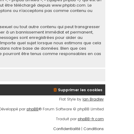
eut être téléchargé depuis
www.phpbb.com
. Le
acceptons ou n’acceptons pas comme contenu ou
sexuel ou tout autre contenu qui peut transgresser
mener à un bannissement immédiat et permanent,
s messages sont enregistrées pour aider au
importe quel sujet lorsque nous estimons que cela
s dans notre base de données. Bien que ces
B ne pourront être tenus comme responsables en cas
Supprimer les cookies
Flat Style by
Ian Bradley
Développé par
phpBB
® Forum Software © phpBB Limited
Traduit par
phpBB-fr.com
Confidentialité
|
Conditions