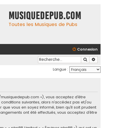
MusiqueDePub.com
Toutes les Musiques de Pubs
Connexion
Rechercher
Recherche avancé
Langue :
s://musiquedepub.com »), vous acceptez d’être
conditions suivantes, alors n’accédez pas et/ou
 que vous en soyez informé, bien qu’il soit prudent
hangements ont été effectués, vous acceptez d’être
m », « phpBB Limited », « Équipes phpBB ») qui est un