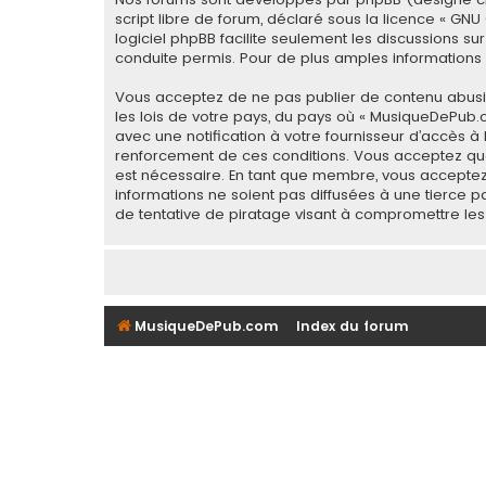
script libre de forum, déclaré sous la licence «
GNU 
logiciel phpBB facilite seulement les discussions
conduite permis. Pour de plus amples informations a
Vous acceptez de ne pas publier de contenu abusif,
les lois de votre pays, du pays où « MusiqueDePub.
avec une notification à votre fournisseur d’accès à
renforcement de ces conditions. Vous acceptez que
est nécessaire. En tant que membre, vous acceptez
informations ne soient pas diffusées à une tierce
de tentative de piratage visant à compromettre le
MusiqueDePub.com
Index du forum