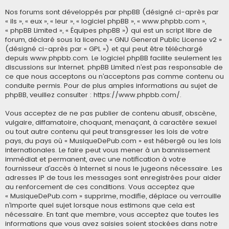
Nos forums sont développés par phpBB (désigné ci-après par
« ils », « eux », « leur », « logiciel phpBB », « www.phpbb.com »,
« phpBB Limited », « Équipes phpBB ») qui est un script libre de
forum, déclaré sous la licence «
GNU General Public License v2
»
(désigné ci-après par « GPL ») et qui peut être téléchargé
depuis
www.phpbb.com
. Le logiciel phpBB facilite seulement les
discussions sur Internet. phpBB Limited n’est pas responsable de
ce que nous acceptons ou n’acceptons pas comme contenu ou
conduite permis. Pour de plus amples informations au sujet de
phpBB, veuillez consulter :
https://www.phpbb.com/
.
Vous acceptez de ne pas publier de contenu abusif, obscène,
vulgaire, diffamatoire, choquant, menaçant, à caractère sexuel
ou tout autre contenu qui peut transgresser les lois de votre
pays, du pays où « MusiqueDePub.com » est hébergé ou les lois
internationales. Le faire peut vous mener à un bannissement
immédiat et permanent, avec une notification à votre
fournisseur d’accès à Internet si nous le jugeons nécessaire. Les
adresses IP de tous les messages sont enregistrées pour aider
au renforcement de ces conditions. Vous acceptez que
« MusiqueDePub.com » supprime, modifie, déplace ou verrouille
n’importe quel sujet lorsque nous estimons que cela est
nécessaire. En tant que membre, vous acceptez que toutes les
informations que vous avez saisies soient stockées dans notre