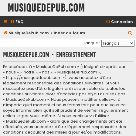
MusiqueDePub.com
FAQ
Connexion
R
MusiqueDePub.com
Index du forum
e
Langue :
c
MusiqueDePub.com - Enregistrement
h
e
En accédant à « MusiqueDePub.com » (désigné ci-après par
« nous », « notre », « nos », « MusiqueDePub.com »,
r
« https://musiquedepub.com »), vous acceptez d’être
c
légalement responsable des conditions suivantes. Si vous
h
n’acceptez pas d’être légalement responsable de toutes les
conditions suivantes, alors n’accédez pas et/ou n’utilisez pas
e
« MusiqueDePub.com ». Nous pouvons modifier celles-ci à
r
n’importe quel moment et nous ferons tout pour que vous en
soyez informé, bien qu’il soit prudent de vérifier régulièrement
celles-ci par vous-même. Si vous continuez d’utiliser
« MusiqueDePub.com » alors que des changements ont été
effectués, vous acceptez d’être légalement responsable des
conditions découlant des mises à jour et/ou modifications.