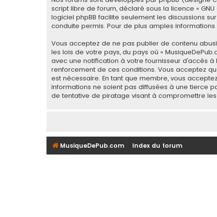
script libre de forum, déclaré sous la licence «
GNU 
logiciel phpBB facilite seulement les discussions
conduite permis. Pour de plus amples informations a
Vous acceptez de ne pas publier de contenu abusif,
les lois de votre pays, du pays où « MusiqueDePub.
avec une notification à votre fournisseur d’accès à
renforcement de ces conditions. Vous acceptez que
est nécessaire. En tant que membre, vous acceptez
informations ne soient pas diffusées à une tierce
de tentative de piratage visant à compromettre le
MusiqueDePub.com
Index du forum