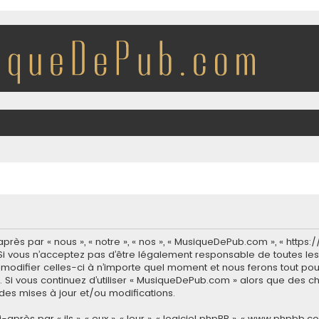
ès par « nous », « notre », « nos », « MusiqueDePub.com », « http
i vous n’acceptez pas d’être légalement responsable de toutes les 
modifier celles-ci à n’importe quel moment et nous ferons tout pour
 Si vous continuez d’utiliser « MusiqueDePub.com » alors que des c
es mises à jour et/ou modifications.
ès par « ils », « eux », « leur », « logiciel phpBB », « www.phpbb.co