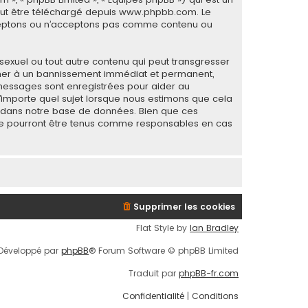
eut être téléchargé depuis
www.phpbb.com
. Le
acceptons ou n’acceptons pas comme contenu ou
sexuel ou tout autre contenu qui peut transgresser
mener à un bannissement immédiat et permanent,
s messages sont enregistrées pour aider au
importe quel sujet lorsque nous estimons que cela
s dans notre base de données. Bien que ces
B ne pourront être tenus comme responsables en cas
Supprimer les cookies
Flat Style by
Ian Bradley
Développé par
phpBB
® Forum Software © phpBB Limited
Traduit par
phpBB-fr.com
Confidentialité
|
Conditions