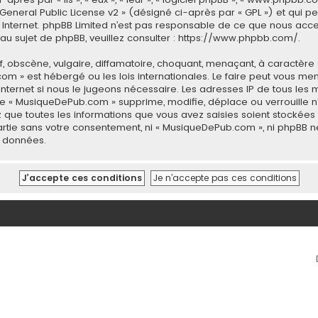
General Public License v2
» (désigné ci-après par « GPL ») et qui p
 sur Internet. phpBB Limited n’est pas responsable de ce que nous 
u sujet de phpBB, veuillez consulter :
https://www.phpbb.com/
.
 obscène, vulgaire, diffamatoire, choquant, menaçant, à caractère 
com » est hébergé ou les lois internationales. Le faire peut vous 
 Internet si nous le jugeons nécessaire. Les adresses IP de tous le
 « MusiqueDePub.com » supprime, modifie, déplace ou verrouille n’
 que toutes les informations que vous avez saisies soient stockée
 partie sans votre consentement, ni « MusiqueDePub.com », ni phpB
s données.