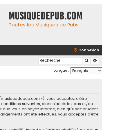
MusiqueDePub.com
Toutes les Musiques de Pubs
Connexion
Rechercher
Recherche avancé
Langue :
s://musiquedepub.com »), vous acceptez d’être
conditions suivantes, alors n’accédez pas et/ou
 que vous en soyez informé, bien qu’il soit prudent
hangements ont été effectués, vous acceptez d’être
m », « phpBB Limited », « Équipes phpBB ») qui est un