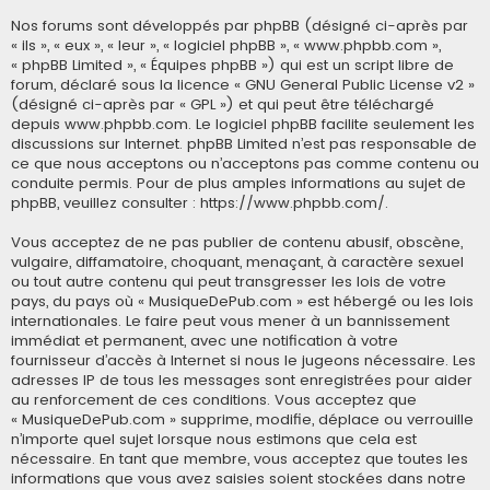
Nos forums sont développés par phpBB (désigné ci-après par
« ils », « eux », « leur », « logiciel phpBB », « www.phpbb.com »,
« phpBB Limited », « Équipes phpBB ») qui est un script libre de
forum, déclaré sous la licence «
GNU General Public License v2
»
(désigné ci-après par « GPL ») et qui peut être téléchargé
depuis
www.phpbb.com
. Le logiciel phpBB facilite seulement les
discussions sur Internet. phpBB Limited n’est pas responsable de
ce que nous acceptons ou n’acceptons pas comme contenu ou
conduite permis. Pour de plus amples informations au sujet de
phpBB, veuillez consulter :
https://www.phpbb.com/
.
Vous acceptez de ne pas publier de contenu abusif, obscène,
vulgaire, diffamatoire, choquant, menaçant, à caractère sexuel
ou tout autre contenu qui peut transgresser les lois de votre
pays, du pays où « MusiqueDePub.com » est hébergé ou les lois
internationales. Le faire peut vous mener à un bannissement
immédiat et permanent, avec une notification à votre
fournisseur d’accès à Internet si nous le jugeons nécessaire. Les
adresses IP de tous les messages sont enregistrées pour aider
au renforcement de ces conditions. Vous acceptez que
« MusiqueDePub.com » supprime, modifie, déplace ou verrouille
n’importe quel sujet lorsque nous estimons que cela est
nécessaire. En tant que membre, vous acceptez que toutes les
informations que vous avez saisies soient stockées dans notre