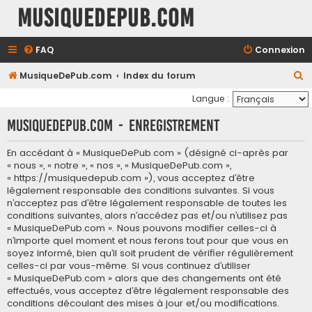
MusiqueDePub.com
FAQ
Connexion
R
MusiqueDePub.com
Index du forum
e
Langue :
c
MusiqueDePub.com - Enregistrement
h
e
En accédant à « MusiqueDePub.com » (désigné ci-après par
« nous », « notre », « nos », « MusiqueDePub.com »,
r
« https://musiquedepub.com »), vous acceptez d’être
c
légalement responsable des conditions suivantes. Si vous
h
n’acceptez pas d’être légalement responsable de toutes les
conditions suivantes, alors n’accédez pas et/ou n’utilisez pas
e
« MusiqueDePub.com ». Nous pouvons modifier celles-ci à
r
n’importe quel moment et nous ferons tout pour que vous en
soyez informé, bien qu’il soit prudent de vérifier régulièrement
celles-ci par vous-même. Si vous continuez d’utiliser
« MusiqueDePub.com » alors que des changements ont été
effectués, vous acceptez d’être légalement responsable des
conditions découlant des mises à jour et/ou modifications.