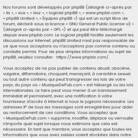
Nos forums sont développés par phpBB (désigné ci-après par
« ils », « eux », « leur », « logiciel phpBB », « www.phpbb.com »,
« phpBB Limited », « Équipes phpBB ») qui est un script libre de
forum, déclaré sous la licence «
GNU General Public License v2
»
(désigné ci-après par « GPL ») et qui peut être téléchargé
depuis
www.phpbb.com
. Le logiciel phpBB facilite seulement les
discussions sur Internet. phpBB Limited n’est pas responsable de
ce que nous acceptons ou n’acceptons pas comme contenu ou
conduite permis. Pour de plus amples informations au sujet de
phpBB, veuillez consulter :
https://www.phpbb.com/
.
Vous acceptez de ne pas publier de contenu abusif, obscène,
vulgaire, diffamatoire, choquant, menaçant, à caractère sexuel
ou tout autre contenu qui peut transgresser les lois de votre
pays, du pays où « MusiqueDePub.com » est hébergé ou les lois
internationales. Le faire peut vous mener à un bannissement
immédiat et permanent, avec une notification à votre
fournisseur d’accès à Internet si nous le jugeons nécessaire. Les
adresses IP de tous les messages sont enregistrées pour aider
au renforcement de ces conditions. Vous acceptez que
« MusiqueDePub.com » supprime, modifie, déplace ou verrouille
n’importe quel sujet lorsque nous estimons que cela est
nécessaire. En tant que membre, vous acceptez que toutes les
informations que vous avez saisies soient stockées dans notre