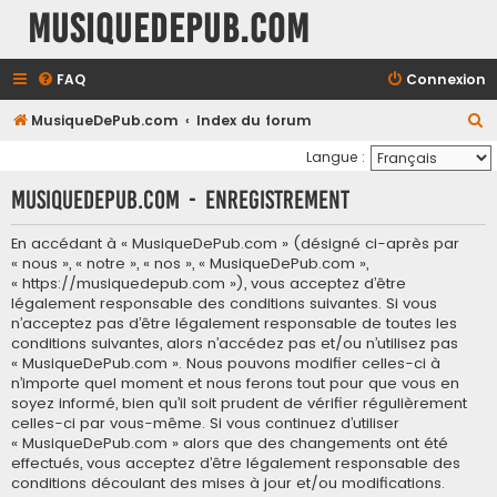
MusiqueDePub.com
FAQ
Connexion
R
MusiqueDePub.com
Index du forum
e
Langue :
c
MusiqueDePub.com - Enregistrement
h
e
En accédant à « MusiqueDePub.com » (désigné ci-après par
« nous », « notre », « nos », « MusiqueDePub.com »,
r
« https://musiquedepub.com »), vous acceptez d’être
c
légalement responsable des conditions suivantes. Si vous
h
n’acceptez pas d’être légalement responsable de toutes les
conditions suivantes, alors n’accédez pas et/ou n’utilisez pas
e
« MusiqueDePub.com ». Nous pouvons modifier celles-ci à
r
n’importe quel moment et nous ferons tout pour que vous en
soyez informé, bien qu’il soit prudent de vérifier régulièrement
celles-ci par vous-même. Si vous continuez d’utiliser
« MusiqueDePub.com » alors que des changements ont été
effectués, vous acceptez d’être légalement responsable des
conditions découlant des mises à jour et/ou modifications.