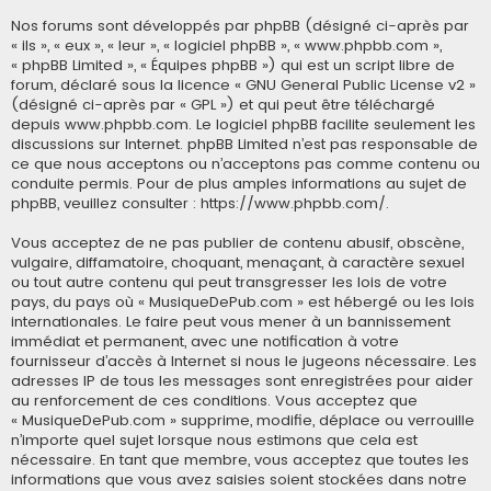
Nos forums sont développés par phpBB (désigné ci-après par
« ils », « eux », « leur », « logiciel phpBB », « www.phpbb.com »,
« phpBB Limited », « Équipes phpBB ») qui est un script libre de
forum, déclaré sous la licence «
GNU General Public License v2
»
(désigné ci-après par « GPL ») et qui peut être téléchargé
depuis
www.phpbb.com
. Le logiciel phpBB facilite seulement les
discussions sur Internet. phpBB Limited n’est pas responsable de
ce que nous acceptons ou n’acceptons pas comme contenu ou
conduite permis. Pour de plus amples informations au sujet de
phpBB, veuillez consulter :
https://www.phpbb.com/
.
Vous acceptez de ne pas publier de contenu abusif, obscène,
vulgaire, diffamatoire, choquant, menaçant, à caractère sexuel
ou tout autre contenu qui peut transgresser les lois de votre
pays, du pays où « MusiqueDePub.com » est hébergé ou les lois
internationales. Le faire peut vous mener à un bannissement
immédiat et permanent, avec une notification à votre
fournisseur d’accès à Internet si nous le jugeons nécessaire. Les
adresses IP de tous les messages sont enregistrées pour aider
au renforcement de ces conditions. Vous acceptez que
« MusiqueDePub.com » supprime, modifie, déplace ou verrouille
n’importe quel sujet lorsque nous estimons que cela est
nécessaire. En tant que membre, vous acceptez que toutes les
informations que vous avez saisies soient stockées dans notre