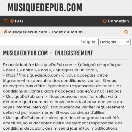
MusiqueDePub.com
FAQ
Connexion
R
MusiqueDePub.com
Index du forum
e
Langue :
c
MusiqueDePub.com - Enregistrement
h
e
En accédant à « MusiqueDePub.com » (désigné ci-après par
« nous », « notre », « nos », « MusiqueDePub.com »,
r
« https://musiquedepub.com »), vous acceptez d’être
c
légalement responsable des conditions suivantes. Si vous
h
n’acceptez pas d’être légalement responsable de toutes les
conditions suivantes, alors n’accédez pas et/ou n’utilisez pas
e
« MusiqueDePub.com ». Nous pouvons modifier celles-ci à
r
n’importe quel moment et nous ferons tout pour que vous en
soyez informé, bien qu’il soit prudent de vérifier régulièrement
celles-ci par vous-même. Si vous continuez d’utiliser
« MusiqueDePub.com » alors que des changements ont été
effectués, vous acceptez d’être légalement responsable des
conditions découlant des mises à jour et/ou modifications.