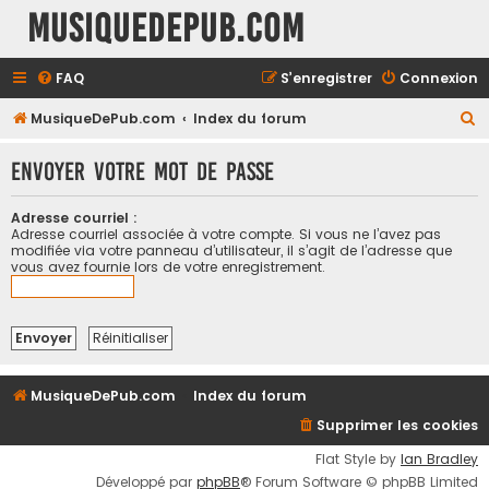
MusiqueDePub.com
FAQ
S’enregistrer
Connexion
R
MusiqueDePub.com
Index du forum
e
Envoyer votre mot de passe
c
h
Adresse courriel :
e
Adresse courriel associée à votre compte. Si vous ne l’avez pas
modifiée via votre panneau d’utilisateur, il s’agit de l’adresse que
r
vous avez fournie lors de votre enregistrement.
c
h
e
r
MusiqueDePub.com
Index du forum
Supprimer les cookies
Flat Style by
Ian Bradley
Développé par
phpBB
® Forum Software © phpBB Limited