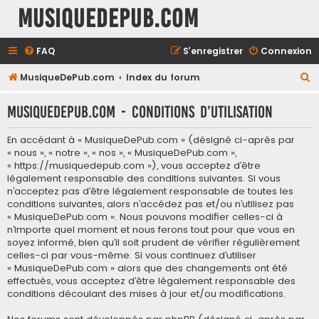
MusiqueDePub.com
FAQ
S’enregistrer
Connexion
R
MusiqueDePub.com
Index du forum
e
MusiqueDePub.com - Conditions d’utilisation
c
h
En accédant à « MusiqueDePub.com » (désigné ci-après par
e
« nous », « notre », « nos », « MusiqueDePub.com »,
« https://musiquedepub.com »), vous acceptez d’être
r
légalement responsable des conditions suivantes. Si vous
c
n’acceptez pas d’être légalement responsable de toutes les
conditions suivantes, alors n’accédez pas et/ou n’utilisez pas
h
« MusiqueDePub.com ». Nous pouvons modifier celles-ci à
e
n’importe quel moment et nous ferons tout pour que vous en
soyez informé, bien qu’il soit prudent de vérifier régulièrement
r
celles-ci par vous-même. Si vous continuez d’utiliser
« MusiqueDePub.com » alors que des changements ont été
effectués, vous acceptez d’être légalement responsable des
conditions découlant des mises à jour et/ou modifications.