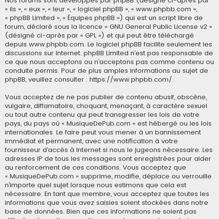
Nos forums sont développés par phpBB (désigné ci-après par
« ils », « eux », « leur », « logiciel phpBB », « www.phpbb.com »,
« phpBB Limited », « Équipes phpBB ») qui est un script libre de
forum, déclaré sous la licence «
GNU General Public License v2
»
(désigné ci-après par « GPL ») et qui peut être téléchargé
depuis
www.phpbb.com
. Le logiciel phpBB facilite seulement les
discussions sur Internet. phpBB Limited n’est pas responsable de
ce que nous acceptons ou n’acceptons pas comme contenu ou
conduite permis. Pour de plus amples informations au sujet de
phpBB, veuillez consulter :
https://www.phpbb.com/
.
Vous acceptez de ne pas publier de contenu abusif, obscène,
vulgaire, diffamatoire, choquant, menaçant, à caractère sexuel
ou tout autre contenu qui peut transgresser les lois de votre
pays, du pays où « MusiqueDePub.com » est hébergé ou les lois
internationales. Le faire peut vous mener à un bannissement
immédiat et permanent, avec une notification à votre
fournisseur d’accès à Internet si nous le jugeons nécessaire. Les
adresses IP de tous les messages sont enregistrées pour aider
au renforcement de ces conditions. Vous acceptez que
« MusiqueDePub.com » supprime, modifie, déplace ou verrouille
n’importe quel sujet lorsque nous estimons que cela est
nécessaire. En tant que membre, vous acceptez que toutes les
informations que vous avez saisies soient stockées dans notre
base de données. Bien que ces informations ne soient pas