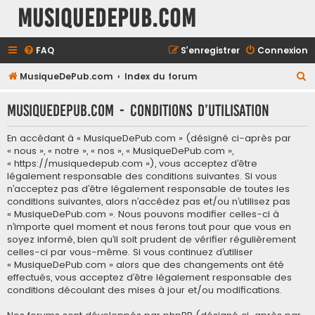
MusiqueDePub.com
FAQ
S’enregistrer
Connexion
R
MusiqueDePub.com
Index du forum
e
MusiqueDePub.com - Conditions d’utilisation
c
h
En accédant à « MusiqueDePub.com » (désigné ci-après par
e
« nous », « notre », « nos », « MusiqueDePub.com »,
« https://musiquedepub.com »), vous acceptez d’être
r
légalement responsable des conditions suivantes. Si vous
c
n’acceptez pas d’être légalement responsable de toutes les
conditions suivantes, alors n’accédez pas et/ou n’utilisez pas
h
« MusiqueDePub.com ». Nous pouvons modifier celles-ci à
e
n’importe quel moment et nous ferons tout pour que vous en
soyez informé, bien qu’il soit prudent de vérifier régulièrement
r
celles-ci par vous-même. Si vous continuez d’utiliser
« MusiqueDePub.com » alors que des changements ont été
effectués, vous acceptez d’être légalement responsable des
conditions découlant des mises à jour et/ou modifications.