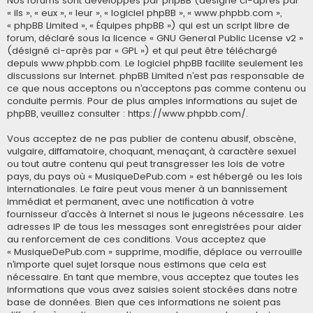
Nos forums sont développés par phpBB (désigné ci-après par
« ils », « eux », « leur », « logiciel phpBB », « www.phpbb.com »,
« phpBB Limited », « Équipes phpBB ») qui est un script libre de
forum, déclaré sous la licence «
GNU General Public License v2
»
(désigné ci-après par « GPL ») et qui peut être téléchargé
depuis
www.phpbb.com
. Le logiciel phpBB facilite seulement les
discussions sur Internet. phpBB Limited n’est pas responsable de
ce que nous acceptons ou n’acceptons pas comme contenu ou
conduite permis. Pour de plus amples informations au sujet de
phpBB, veuillez consulter :
https://www.phpbb.com/
.
Vous acceptez de ne pas publier de contenu abusif, obscène,
vulgaire, diffamatoire, choquant, menaçant, à caractère sexuel
ou tout autre contenu qui peut transgresser les lois de votre
pays, du pays où « MusiqueDePub.com » est hébergé ou les lois
internationales. Le faire peut vous mener à un bannissement
immédiat et permanent, avec une notification à votre
fournisseur d’accès à Internet si nous le jugeons nécessaire. Les
adresses IP de tous les messages sont enregistrées pour aider
au renforcement de ces conditions. Vous acceptez que
« MusiqueDePub.com » supprime, modifie, déplace ou verrouille
n’importe quel sujet lorsque nous estimons que cela est
nécessaire. En tant que membre, vous acceptez que toutes les
informations que vous avez saisies soient stockées dans notre
base de données. Bien que ces informations ne soient pas