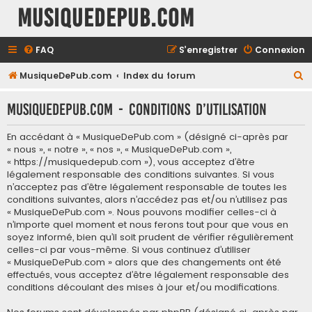
MusiqueDePub.com
FAQ
S’enregistrer
Connexion
R
MusiqueDePub.com
Index du forum
e
MusiqueDePub.com - Conditions d’utilisation
c
h
En accédant à « MusiqueDePub.com » (désigné ci-après par
e
« nous », « notre », « nos », « MusiqueDePub.com »,
« https://musiquedepub.com »), vous acceptez d’être
r
légalement responsable des conditions suivantes. Si vous
c
n’acceptez pas d’être légalement responsable de toutes les
conditions suivantes, alors n’accédez pas et/ou n’utilisez pas
h
« MusiqueDePub.com ». Nous pouvons modifier celles-ci à
e
n’importe quel moment et nous ferons tout pour que vous en
soyez informé, bien qu’il soit prudent de vérifier régulièrement
r
celles-ci par vous-même. Si vous continuez d’utiliser
« MusiqueDePub.com » alors que des changements ont été
effectués, vous acceptez d’être légalement responsable des
conditions découlant des mises à jour et/ou modifications.