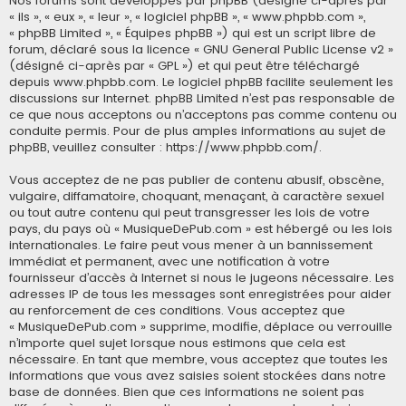
Nos forums sont développés par phpBB (désigné ci-après par
« ils », « eux », « leur », « logiciel phpBB », « www.phpbb.com »,
« phpBB Limited », « Équipes phpBB ») qui est un script libre de
forum, déclaré sous la licence «
GNU General Public License v2
»
(désigné ci-après par « GPL ») et qui peut être téléchargé
depuis
www.phpbb.com
. Le logiciel phpBB facilite seulement les
discussions sur Internet. phpBB Limited n’est pas responsable de
ce que nous acceptons ou n’acceptons pas comme contenu ou
conduite permis. Pour de plus amples informations au sujet de
phpBB, veuillez consulter :
https://www.phpbb.com/
.
Vous acceptez de ne pas publier de contenu abusif, obscène,
vulgaire, diffamatoire, choquant, menaçant, à caractère sexuel
ou tout autre contenu qui peut transgresser les lois de votre
pays, du pays où « MusiqueDePub.com » est hébergé ou les lois
internationales. Le faire peut vous mener à un bannissement
immédiat et permanent, avec une notification à votre
fournisseur d’accès à Internet si nous le jugeons nécessaire. Les
adresses IP de tous les messages sont enregistrées pour aider
au renforcement de ces conditions. Vous acceptez que
« MusiqueDePub.com » supprime, modifie, déplace ou verrouille
n’importe quel sujet lorsque nous estimons que cela est
nécessaire. En tant que membre, vous acceptez que toutes les
informations que vous avez saisies soient stockées dans notre
base de données. Bien que ces informations ne soient pas