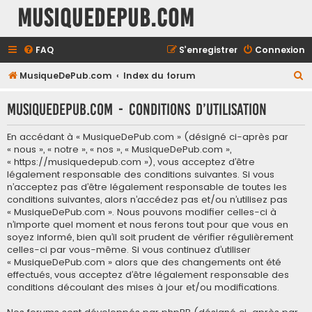
MusiqueDePub.com
FAQ
S’enregistrer
Connexion
R
MusiqueDePub.com
Index du forum
e
MusiqueDePub.com - Conditions d’utilisation
c
h
En accédant à « MusiqueDePub.com » (désigné ci-après par
e
« nous », « notre », « nos », « MusiqueDePub.com »,
« https://musiquedepub.com »), vous acceptez d’être
r
légalement responsable des conditions suivantes. Si vous
c
n’acceptez pas d’être légalement responsable de toutes les
conditions suivantes, alors n’accédez pas et/ou n’utilisez pas
h
« MusiqueDePub.com ». Nous pouvons modifier celles-ci à
e
n’importe quel moment et nous ferons tout pour que vous en
soyez informé, bien qu’il soit prudent de vérifier régulièrement
r
celles-ci par vous-même. Si vous continuez d’utiliser
« MusiqueDePub.com » alors que des changements ont été
effectués, vous acceptez d’être légalement responsable des
conditions découlant des mises à jour et/ou modifications.