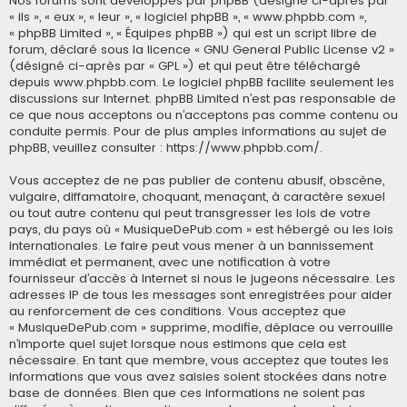
Nos forums sont développés par phpBB (désigné ci-après par
« ils », « eux », « leur », « logiciel phpBB », « www.phpbb.com »,
« phpBB Limited », « Équipes phpBB ») qui est un script libre de
forum, déclaré sous la licence «
GNU General Public License v2
»
(désigné ci-après par « GPL ») et qui peut être téléchargé
depuis
www.phpbb.com
. Le logiciel phpBB facilite seulement les
discussions sur Internet. phpBB Limited n’est pas responsable de
ce que nous acceptons ou n’acceptons pas comme contenu ou
conduite permis. Pour de plus amples informations au sujet de
phpBB, veuillez consulter :
https://www.phpbb.com/
.
Vous acceptez de ne pas publier de contenu abusif, obscène,
vulgaire, diffamatoire, choquant, menaçant, à caractère sexuel
ou tout autre contenu qui peut transgresser les lois de votre
pays, du pays où « MusiqueDePub.com » est hébergé ou les lois
internationales. Le faire peut vous mener à un bannissement
immédiat et permanent, avec une notification à votre
fournisseur d’accès à Internet si nous le jugeons nécessaire. Les
adresses IP de tous les messages sont enregistrées pour aider
au renforcement de ces conditions. Vous acceptez que
« MusiqueDePub.com » supprime, modifie, déplace ou verrouille
n’importe quel sujet lorsque nous estimons que cela est
nécessaire. En tant que membre, vous acceptez que toutes les
informations que vous avez saisies soient stockées dans notre
base de données. Bien que ces informations ne soient pas