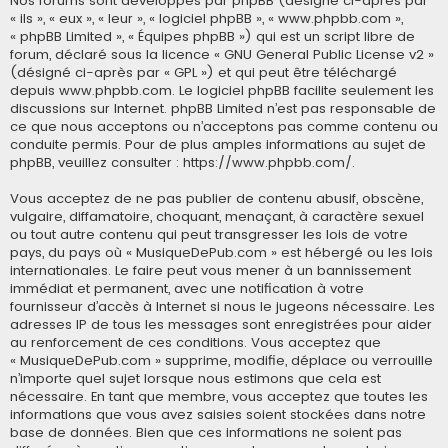
Nos forums sont développés par phpBB (désigné ci-après par
« ils », « eux », « leur », « logiciel phpBB », « www.phpbb.com »,
« phpBB Limited », « Équipes phpBB ») qui est un script libre de
forum, déclaré sous la licence «
GNU General Public License v2
»
(désigné ci-après par « GPL ») et qui peut être téléchargé
depuis
www.phpbb.com
. Le logiciel phpBB facilite seulement les
discussions sur Internet. phpBB Limited n’est pas responsable de
ce que nous acceptons ou n’acceptons pas comme contenu ou
conduite permis. Pour de plus amples informations au sujet de
phpBB, veuillez consulter :
https://www.phpbb.com/
.
Vous acceptez de ne pas publier de contenu abusif, obscène,
vulgaire, diffamatoire, choquant, menaçant, à caractère sexuel
ou tout autre contenu qui peut transgresser les lois de votre
pays, du pays où « MusiqueDePub.com » est hébergé ou les lois
internationales. Le faire peut vous mener à un bannissement
immédiat et permanent, avec une notification à votre
fournisseur d’accès à Internet si nous le jugeons nécessaire. Les
adresses IP de tous les messages sont enregistrées pour aider
au renforcement de ces conditions. Vous acceptez que
« MusiqueDePub.com » supprime, modifie, déplace ou verrouille
n’importe quel sujet lorsque nous estimons que cela est
nécessaire. En tant que membre, vous acceptez que toutes les
informations que vous avez saisies soient stockées dans notre
base de données. Bien que ces informations ne soient pas