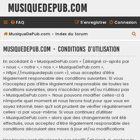
MusiqueDePub.com
FAQ
S’enregistrer
Connexion
R
MusiqueDePub.com
Index du forum
e
MusiqueDePub.com - Conditions d’utilisation
c
h
En accédant à « MusiqueDePub.com » (désigné ci-après par
e
« nous », « notre », « nos », « MusiqueDePub.com »,
« https://musiquedepub.com »), vous acceptez d’être
r
légalement responsable des conditions suivantes. Si vous
c
n’acceptez pas d’être légalement responsable de toutes les
conditions suivantes, alors n’accédez pas et/ou n’utilisez pas
h
« MusiqueDePub.com ». Nous pouvons modifier celles-ci à
e
n’importe quel moment et nous ferons tout pour que vous en
soyez informé, bien qu’il soit prudent de vérifier régulièrement
r
celles-ci par vous-même. Si vous continuez d’utiliser
« MusiqueDePub.com » alors que des changements ont été
effectués, vous acceptez d’être légalement responsable des
conditions découlant des mises à jour et/ou modifications.