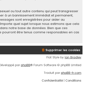
sexuel ou tout autre contenu qui peut transgresser
mener à un bannissement immédiat et permanent,
s messages sont enregistrées pour aider au
importe quel sujet lorsque nous estimons que cela
s dans notre base de données. Bien que ces
B ne pourront être tenus comme responsables en cas
Supprimer les cookies
Flat Style by
Ian Bradley
Développé par
phpBB
® Forum Software © phpBB Limited
Traduit par
phpBB-fr.com
Confidentialité
|
Conditions