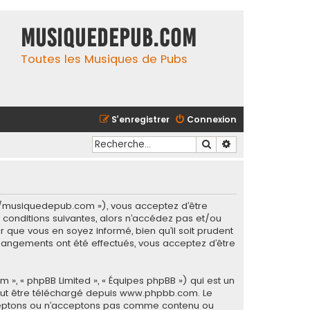
MusiqueDePub.com
Toutes les Musiques de Pubs
S’enregistrer
Connexion
Rechercher
Recherche avancé
s://musiquedepub.com »), vous acceptez d’être
conditions suivantes, alors n’accédez pas et/ou
 que vous en soyez informé, bien qu’il soit prudent
hangements ont été effectués, vous acceptez d’être
m », « phpBB Limited », « Équipes phpBB ») qui est un
eut être téléchargé depuis
www.phpbb.com
. Le
acceptons ou n’acceptons pas comme contenu ou