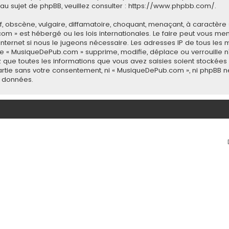
u sujet de phpBB, veuillez consulter :
https://www.phpbb.com/
.
 obscène, vulgaire, diffamatoire, choquant, menaçant, à caractère 
com » est hébergé ou les lois internationales. Le faire peut vous 
 Internet si nous le jugeons nécessaire. Les adresses IP de tous le
 « MusiqueDePub.com » supprime, modifie, déplace ou verrouille n’
 que toutes les informations que vous avez saisies soient stockée
 partie sans votre consentement, ni « MusiqueDePub.com », ni phpB
s données.