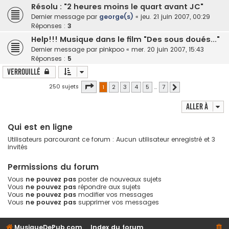
Résolu : "2 heures moins le quart avant JC"
Dernier message par
george(s)
«
jeu. 21 juin 2007, 00:29
Réponses :
3
Help!!! Musique dans le film "Des sous doués..."
Dernier message par
pinkpoo
«
mer. 20 juin 2007, 15:43
Réponses :
5
Verrouillé
Page
1
sur
7
250 sujets
1
2
3
4
5
…
7
Suivante
Aller à
Qui est en ligne
Utilisateurs parcourant ce forum : Aucun utilisateur enregistré et 3
invités
Permissions du forum
Vous
ne pouvez pas
poster de nouveaux sujets
Vous
ne pouvez pas
répondre aux sujets
Vous
ne pouvez pas
modifier vos messages
Vous
ne pouvez pas
supprimer vos messages
MusiqueDePub.com
Index du forum