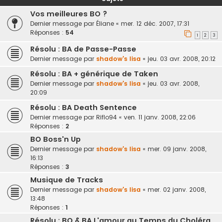
Vos meilleures BO ?
Dernier message par
Éliane
«
mer. 12 déc. 2007, 17:31
Réponses :
54
1
2
3
Résolu : BA de Passe-Passe
Dernier message par
shadow's lisa
«
jeu. 03 avr. 2008, 20:12
Résolu : BA + générique de Taken
Dernier message par
shadow's lisa
«
jeu. 03 avr. 2008,
20:09
Résolu : BA Death Sentence
Dernier message par
Riflo94
«
ven. 11 janv. 2008, 22:06
Réponses :
2
BO Boss'n Up
Dernier message par
shadow's lisa
«
mer. 09 janv. 2008,
16:13
Réponses :
3
Musique de Tracks
Dernier message par
shadow's lisa
«
mer. 02 janv. 2008,
13:48
Réponses :
1
Résolu : BO & BA L'amour au Temps du Choléra