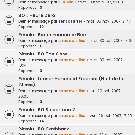
Dernier message par
Claude
«
sam. 10 nov. 2007, 23:09
Réponses :
3
BO L'Heure Zéro
Dernier message par
sensosurfer
«
mar. 06 nov. 2007, 21:47
Réponses :
10
Résolu : Bande-annonce Bee
Dernier message par
shadow's lisa
«
mar. 30 oct. 2007, 13:01
Réponses :
1
Résolu : BO The Core
Dernier message par
shadow's lisa
«
mar. 30 oct. 2007,
10:14
Réponses :
3
Résolu : teaser Heroes of Freeride (Nuit de la
Glisse)
Dernier message par
shadow's lisa
«
lun. 29 oct. 2007,
20:08
Réponses :
3
Résolu : BO Spiderman 2
Dernier message par
shadow's lisa
«
ven. 26 oct. 2007, 17:25
Réponses :
14
Résolu : BO Cashback
Dernier message par
shadow's lisa
«
mer. 24 oct. 2007,