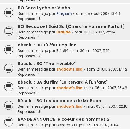
Réponses :
2
BO Sexe Lycée et Vidéo
Dernier message par
Pingson
«
dim. 05 août 2007, 13:48
Réponses :
5
BO Because I Said So (Cherche Homme Parfait)
Dernier message par
Claude
«
mar. 31 juil. 2007, 22:04
Réponses :
1
Résolu : BO L'Effet Papillon
Dernier message par
Riflo94
«
lun. 30 juil. 2007, 11:15
Réponses :
2
Résolu : BO "The Invisible"
Dernier message par
shadow's lisa
«
sam. 21 juil. 2007, 17:42
Réponses :
1
Résolu : BA du film "Le Renard & l'Enfant"
Dernier message par
shadow's lisa
«
ven. 06 juil. 2007, 18:46
Réponses :
1
Résolu : BO Les Vacances de Mr Bean
Dernier message par
shadow's lisa
«
mar. 03 juil. 2007, 22:18
Réponses :
3
BANDE ANNONCE le coeur des hommes 2
Dernier message par
bakachou
«
jeu. 28 juin 2007, 01:04