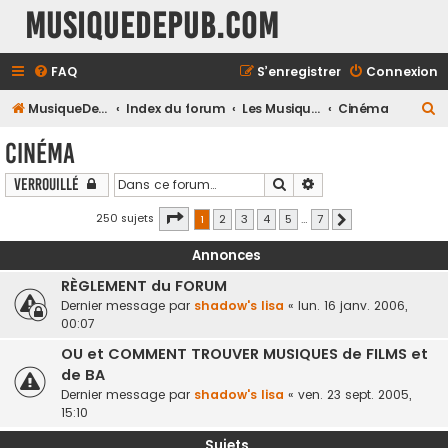
MusiqueDePub.com
FAQ
S’enregistrer
Connexion
R
MusiqueDePub.com
Index du forum
Les Musiques Diverses
Cinéma
e
Cinéma
c
Rechercher
Recherche avancée
Verrouillé
h
e
Page
1
sur
7
250 sujets
1
2
3
4
5
…
7
Suivante
r
Annonces
c
RÈGLEMENT du FORUM
h
Dernier message par
shadow's lisa
«
lun. 16 janv. 2006,
e
00:07
r
OU et COMMENT TROUVER MUSIQUES de FILMS et
de BA
Dernier message par
shadow's lisa
«
ven. 23 sept. 2005,
15:10
Sujets