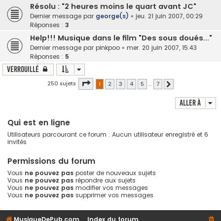
Résolu : "2 heures moins le quart avant JC"
Dernier message par
george(s)
«
jeu. 21 juin 2007, 00:29
Réponses :
3
Help!!! Musique dans le film "Des sous doués..."
Dernier message par
pinkpoo
«
mer. 20 juin 2007, 15:43
Réponses :
5
Verrouillé
Page
1
sur
7
250 sujets
1
2
3
4
5
…
7
Suivante
Aller à
Qui est en ligne
Utilisateurs parcourant ce forum : Aucun utilisateur enregistré et 6
invités
Permissions du forum
Vous
ne pouvez pas
poster de nouveaux sujets
Vous
ne pouvez pas
répondre aux sujets
Vous
ne pouvez pas
modifier vos messages
Vous
ne pouvez pas
supprimer vos messages
MusiqueDePub.com
Index du forum