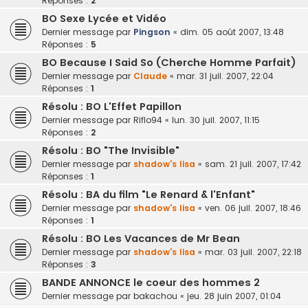
Réponses :
2
BO Sexe Lycée et Vidéo
Dernier message par
Pingson
«
dim. 05 août 2007, 13:48
Réponses :
5
BO Because I Said So (Cherche Homme Parfait)
Dernier message par
Claude
«
mar. 31 juil. 2007, 22:04
Réponses :
1
Résolu : BO L'Effet Papillon
Dernier message par
Riflo94
«
lun. 30 juil. 2007, 11:15
Réponses :
2
Résolu : BO "The Invisible"
Dernier message par
shadow's lisa
«
sam. 21 juil. 2007, 17:42
Réponses :
1
Résolu : BA du film "Le Renard & l'Enfant"
Dernier message par
shadow's lisa
«
ven. 06 juil. 2007, 18:46
Réponses :
1
Résolu : BO Les Vacances de Mr Bean
Dernier message par
shadow's lisa
«
mar. 03 juil. 2007, 22:18
Réponses :
3
BANDE ANNONCE le coeur des hommes 2
Dernier message par
bakachou
«
jeu. 28 juin 2007, 01:04