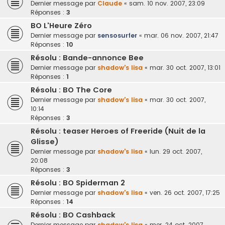
Dernier message par
Claude
«
sam. 10 nov. 2007, 23:09
Réponses :
3
BO L'Heure Zéro
Dernier message par
sensosurfer
«
mar. 06 nov. 2007, 21:47
Réponses :
10
Résolu : Bande-annonce Bee
Dernier message par
shadow's lisa
«
mar. 30 oct. 2007, 13:01
Réponses :
1
Résolu : BO The Core
Dernier message par
shadow's lisa
«
mar. 30 oct. 2007,
10:14
Réponses :
3
Résolu : teaser Heroes of Freeride (Nuit de la
Glisse)
Dernier message par
shadow's lisa
«
lun. 29 oct. 2007,
20:08
Réponses :
3
Résolu : BO Spiderman 2
Dernier message par
shadow's lisa
«
ven. 26 oct. 2007, 17:25
Réponses :
14
Résolu : BO Cashback
Dernier message par
shadow's lisa
«
mer. 24 oct. 2007,