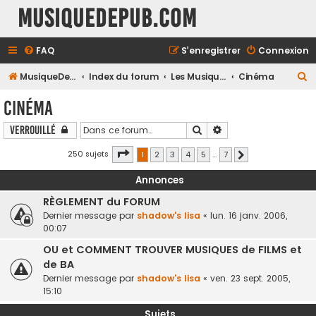
MusiqueDePub.com
FAQ
S’enregistrer
Connexion
R
MusiqueDePub.com
Index du forum
Les Musiques Diverses
Cinéma
e
Cinéma
c
Rechercher
Recherche avancée
Verrouillé
h
e
Page
1
sur
7
250 sujets
1
2
3
4
5
…
7
Suivante
r
Annonces
c
RÈGLEMENT du FORUM
h
Dernier message par
shadow's lisa
«
lun. 16 janv. 2006,
e
00:07
r
OU et COMMENT TROUVER MUSIQUES de FILMS et
de BA
Dernier message par
shadow's lisa
«
ven. 23 sept. 2005,
15:10
Sujets