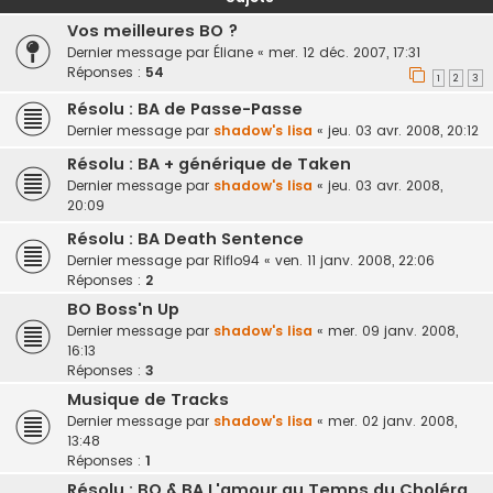
Vos meilleures BO ?
Dernier message par
Éliane
«
mer. 12 déc. 2007, 17:31
Réponses :
54
1
2
3
Résolu : BA de Passe-Passe
Dernier message par
shadow's lisa
«
jeu. 03 avr. 2008, 20:12
Résolu : BA + générique de Taken
Dernier message par
shadow's lisa
«
jeu. 03 avr. 2008,
20:09
Résolu : BA Death Sentence
Dernier message par
Riflo94
«
ven. 11 janv. 2008, 22:06
Réponses :
2
BO Boss'n Up
Dernier message par
shadow's lisa
«
mer. 09 janv. 2008,
16:13
Réponses :
3
Musique de Tracks
Dernier message par
shadow's lisa
«
mer. 02 janv. 2008,
13:48
Réponses :
1
Résolu : BO & BA L'amour au Temps du Choléra