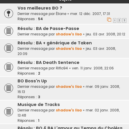
Vos meilleures BO ?
Dernier message par
Éliane
«
mer. 12 déc. 2007, 17:31
Réponses :
54
1
2
3
Résolu : BA de Passe-Passe
Dernier message par
shadow's lisa
«
jeu. 03 avr. 2008, 20:12
Résolu : BA + générique de Taken
Dernier message par
shadow's lisa
«
jeu. 03 avr. 2008,
20:09
Résolu : BA Death Sentence
Dernier message par
Riflo94
«
ven. 11 janv. 2008, 22:06
Réponses :
2
BO Boss'n Up
Dernier message par
shadow's lisa
«
mer. 09 janv. 2008,
16:13
Réponses :
3
Musique de Tracks
Dernier message par
shadow's lisa
«
mer. 02 janv. 2008,
13:48
Réponses :
1
Résolu : BO & BA L'amour au Temps du Choléra