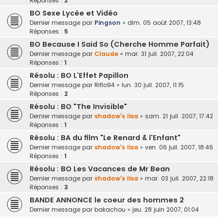
Réponses :
2
BO Sexe Lycée et Vidéo
Dernier message par
Pingson
«
dim. 05 août 2007, 13:48
Réponses :
5
BO Because I Said So (Cherche Homme Parfait)
Dernier message par
Claude
«
mar. 31 juil. 2007, 22:04
Réponses :
1
Résolu : BO L'Effet Papillon
Dernier message par
Riflo94
«
lun. 30 juil. 2007, 11:15
Réponses :
2
Résolu : BO "The Invisible"
Dernier message par
shadow's lisa
«
sam. 21 juil. 2007, 17:42
Réponses :
1
Résolu : BA du film "Le Renard & l'Enfant"
Dernier message par
shadow's lisa
«
ven. 06 juil. 2007, 18:46
Réponses :
1
Résolu : BO Les Vacances de Mr Bean
Dernier message par
shadow's lisa
«
mar. 03 juil. 2007, 22:18
Réponses :
3
BANDE ANNONCE le coeur des hommes 2
Dernier message par
bakachou
«
jeu. 28 juin 2007, 01:04