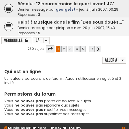
Résolu : "2 heures moins le quart avant JC"
Dernier message par
george(s)
«
jeu. 21 juin 2007, 00:29
Réponses :
3
Help!!! Musique dans le film "Des sous doués..."
Dernier message par
pinkpoo
«
mer. 20 juin 2007, 15:43
Réponses :
5
Verrouillé
Page
1
sur
7
250 sujets
1
2
3
4
5
…
7
Suivante
Aller à
Qui est en ligne
Utilisateurs parcourant ce forum : Aucun utilisateur enregistré et 2
invités
Permissions du forum
Vous
ne pouvez pas
poster de nouveaux sujets
Vous
ne pouvez pas
répondre aux sujets
Vous
ne pouvez pas
modifier vos messages
Vous
ne pouvez pas
supprimer vos messages
MusiqueDePub.com
Index du forum