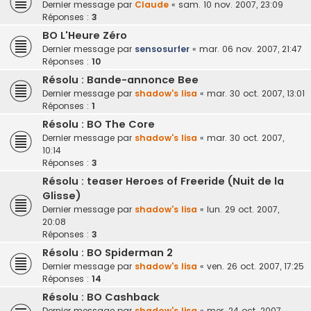
Dernier message par
Claude
«
sam. 10 nov. 2007, 23:09
Réponses :
3
BO L'Heure Zéro
Dernier message par
sensosurfer
«
mar. 06 nov. 2007, 21:47
Réponses :
10
Résolu : Bande-annonce Bee
Dernier message par
shadow's lisa
«
mar. 30 oct. 2007, 13:01
Réponses :
1
Résolu : BO The Core
Dernier message par
shadow's lisa
«
mar. 30 oct. 2007,
10:14
Réponses :
3
Résolu : teaser Heroes of Freeride (Nuit de la
Glisse)
Dernier message par
shadow's lisa
«
lun. 29 oct. 2007,
20:08
Réponses :
3
Résolu : BO Spiderman 2
Dernier message par
shadow's lisa
«
ven. 26 oct. 2007, 17:25
Réponses :
14
Résolu : BO Cashback
Dernier message par
shadow's lisa
«
mer. 24 oct. 2007,