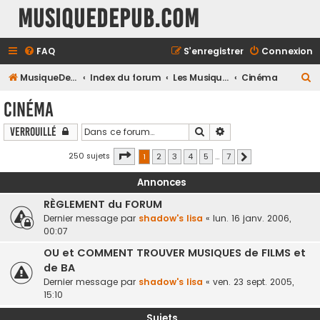
MusiqueDePub.com
FAQ
S’enregistrer
Connexion
R
MusiqueDePub.com
Index du forum
Les Musiques Diverses
Cinéma
e
Cinéma
c
Rechercher
Recherche avancée
Verrouillé
h
e
Page
1
sur
7
250 sujets
1
2
3
4
5
…
7
Suivante
r
Annonces
c
RÈGLEMENT du FORUM
h
Dernier message par
shadow's lisa
«
lun. 16 janv. 2006,
e
00:07
r
OU et COMMENT TROUVER MUSIQUES de FILMS et
de BA
Dernier message par
shadow's lisa
«
ven. 23 sept. 2005,
15:10
Sujets