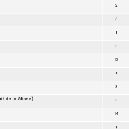
2
3
1
3
10
1
3
3
it de la Glisse)
3
14
1