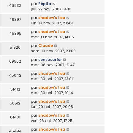
par
Pépita
48932
jeu. 22 nov. 2007, 14:16
par
shadow's lisa
49397
lun. 19 nov. 2007, 23:49
par
shadow's lisa
45395
mar. 13 nov. 2007, 14:06
par
Claude
51926
sam. 10 nov. 2007, 23:09
par
sensosurfer
69562
mar. 06 nov. 2007, 21:47
par
shadow's lisa
45042
mar. 30 oct. 2007, 13:01
par
shadow's lisa
51412
mar. 30 oct. 2007, 10:14
par
shadow's lisa
50512
lun. 29 oct. 2007, 20:08
par
shadow's lisa
81401
ven. 26 oct. 2007, 17:25
par
shadow's lisa
45494