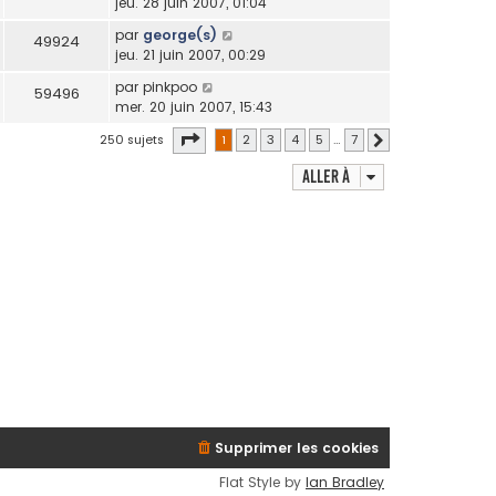
jeu. 28 juin 2007, 01:04
par
george(s)
49924
jeu. 21 juin 2007, 00:29
par
pinkpoo
59496
mer. 20 juin 2007, 15:43
Page
1
sur
7
250 sujets
1
2
3
4
5
…
7
Suivante
Aller à
Supprimer les cookies
Flat Style by
Ian Bradley