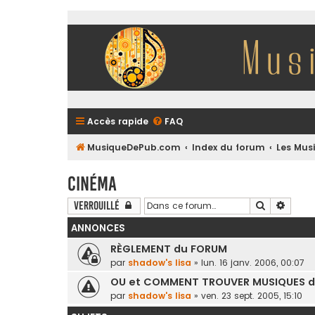
Accès rapide
FAQ
MusiqueDePub.com
Index du forum
Les Mus
Cinéma
Recherche
Reche
Verrouillé
ANNONCES
RÈGLEMENT du FORUM
par
shadow's lisa
»
lun. 16 janv. 2006, 00:07
OU et COMMENT TROUVER MUSIQUES de
par
shadow's lisa
»
ven. 23 sept. 2005, 15:10