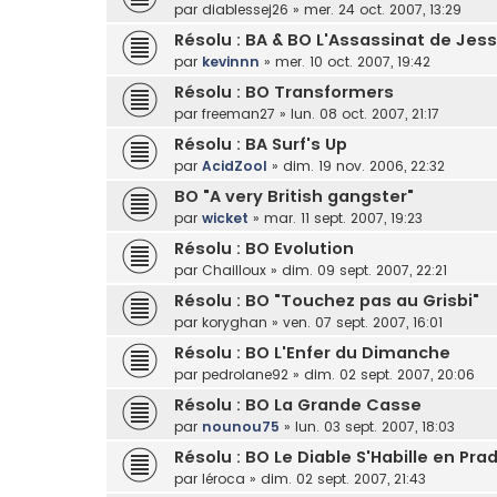
par
diablessej26
»
mer. 24 oct. 2007, 13:29
Résolu : BA & BO L'Assassinat de Jess
par
kevinnn
»
mer. 10 oct. 2007, 19:42
Résolu : BO Transformers
par
freeman27
»
lun. 08 oct. 2007, 21:17
Résolu : BA Surf's Up
par
AcidZool
»
dim. 19 nov. 2006, 22:32
BO "A very British gangster"
par
wicket
»
mar. 11 sept. 2007, 19:23
Résolu : BO Evolution
par
Chailloux
»
dim. 09 sept. 2007, 22:21
Résolu : BO "Touchez pas au Grisbi"
par
koryghan
»
ven. 07 sept. 2007, 16:01
Résolu : BO L'Enfer du Dimanche
par
pedrolane92
»
dim. 02 sept. 2007, 20:06
Résolu : BO La Grande Casse
par
nounou75
»
lun. 03 sept. 2007, 18:03
Résolu : BO Le Diable S'Habille en Pra
par
léroca
»
dim. 02 sept. 2007, 21:43