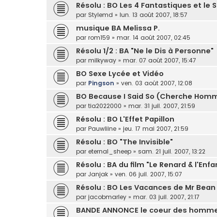
Résolu : BO Les 4 Fantastiques et le S
par
Stylemd
»
lun. 13 août 2007, 18:57
musique BA Melissa P.
par
rom159
»
mar. 14 août 2007, 02:45
Résolu 1/2 : BA "Ne le Dis à Personne"
par
milkyway
»
mar. 07 août 2007, 15:47
BO Sexe Lycée et Vidéo
par
Pingson
»
ven. 03 août 2007, 12:08
BO Because I Said So (Cherche Homm
par
tia2022000
»
mar. 31 juil. 2007, 21:59
Résolu : BO L'Effet Papillon
par
Pauwliine
»
jeu. 17 mai 2007, 21:59
Résolu : BO "The Invisible"
par
eternal_sheep
»
sam. 21 juil. 2007, 13:22
Résolu : BA du film "Le Renard & l'Enfa
par
Janjak
»
ven. 06 juil. 2007, 15:07
Résolu : BO Les Vacances de Mr Bean
par
jacobmarley
»
mar. 03 juil. 2007, 21:17
BANDE ANNONCE le coeur des homme