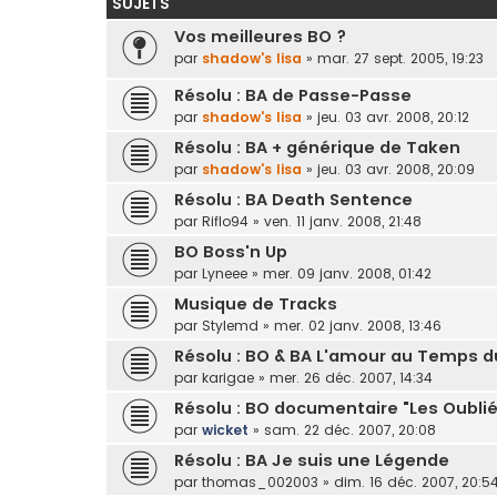
SUJETS
Vos meilleures BO ?
par
shadow's lisa
»
mar. 27 sept. 2005, 19:23
Résolu : BA de Passe-Passe
par
shadow's lisa
»
jeu. 03 avr. 2008, 20:12
Résolu : BA + générique de Taken
par
shadow's lisa
»
jeu. 03 avr. 2008, 20:09
Résolu : BA Death Sentence
par
Riflo94
»
ven. 11 janv. 2008, 21:48
BO Boss'n Up
par
Lyneee
»
mer. 09 janv. 2008, 01:42
Musique de Tracks
par
Stylemd
»
mer. 02 janv. 2008, 13:46
Résolu : BO & BA L'amour au Temps d
par
karigae
»
mer. 26 déc. 2007, 14:34
Résolu : BO documentaire "Les Oublié
par
wicket
»
sam. 22 déc. 2007, 20:08
Résolu : BA Je suis une Légende
par
thomas_002003
»
dim. 16 déc. 2007, 20:5