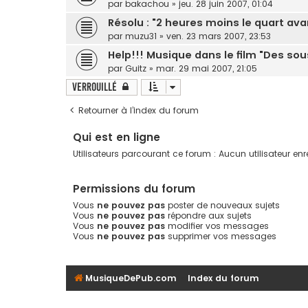
par
bakachou
»
jeu. 28 juin 2007, 01:04
Résolu : "2 heures moins le quart ava
par
muzu31
»
ven. 23 mars 2007, 23:53
Help!!! Musique dans le film "Des sou
par
Guitz
»
mar. 29 mai 2007, 21:05
Verrouillé
Retourner à l’index du forum
Qui est en ligne
Utilisateurs parcourant ce forum : Aucun utilisateur enre
Permissions du forum
Vous
ne pouvez pas
poster de nouveaux sujets
Vous
ne pouvez pas
répondre aux sujets
Vous
ne pouvez pas
modifier vos messages
Vous
ne pouvez pas
supprimer vos messages
MusiqueDePub.com
Index du forum