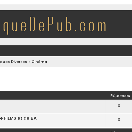
iques Diverses
Cinéma
r
rche avancée
Réponses
0
 FILMS et de BA
0