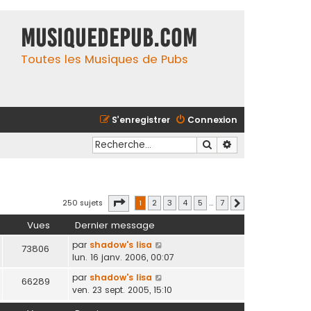
MusiqueDePub.com
Toutes les Musiques de Pubs
S’enregistrer
Connexion
Rechercher
Recherche avancé
Page
1
sur
7
250 sujets
1
2
3
4
5
…
7
Suivante
Vues
Dernier message
par
shadow's lisa
73806
lun. 16 janv. 2006, 00:07
par
shadow's lisa
66289
ven. 23 sept. 2005, 15:10