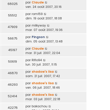
par
Claude
68025
ven. 24 août 2007, 20:16
par
rom159
55512
dim. 19 août 2007, 18:08
par
milkyway
47909
mar. 07 août 2007, 19:36
par
Pingson
56675
dim. 05 août 2007, 13:48
par
Claude
45197
mar. 31 juil. 2007, 22:04
par
Riflo94
50619
lun. 30 juil. 2007, 11:15
par
shadow's lisa
46870
sam. 21 juil. 2007, 17:42
par
shadow's lisa
46293
ven. 06 juil. 2007, 18:46
par
shadow's lisa
52414
mar. 03 juil. 2007, 22:18
par
bakachou
42278