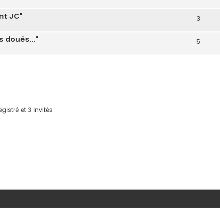
nt JC"
3
s doués..."
5
gistré et 3 invités