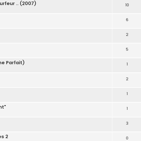
urfeur .. (2007)
10
6
2
5
e Parfait)
1
2
1
nt"
1
3
s 2
0