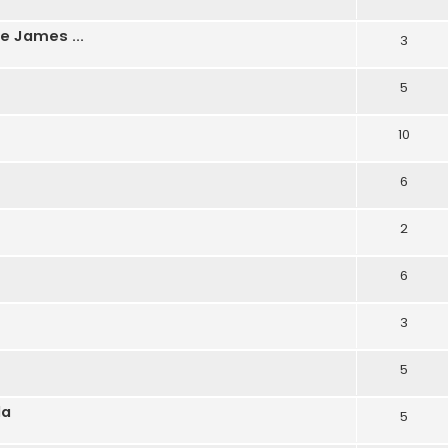
e James ...
3
5
10
6
2
6
3
5
da
5