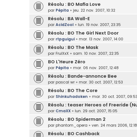
Résolu : BO Mafia Love
par
Pépita
»
jeu. 22 nov. 2007, 10:32
Résolu : BA Wall-E
par
AcidZool
»
lun. 19 nov. 2007, 23:35
Résolu : BO The Girl Next Door
par
rtpguigui
»
mar. 13 nov. 2007, 14:00
Résolu : BO The Mask
par
FruiXxX
»
sam. 10 nov. 2007, 22:35
BO L'Heure Zéro
par
Pépita
»
mar. 06 nov. 2007, 12:48
Résolu : Bande-annonce Bee
par
pascal wr
»
mar. 30 oct. 2007, 12:53
Résolu : BO The Core
par
Shinkuhadoken
»
mar. 30 oct. 2007, 09:5
Résolu : teaser Heroes of Freeride (Nu
par
CmaXX
»
lun. 29 oct. 2007, 15:05
Résolu : BO Spiderman 2
par
phantom_opera
»
ven. 24 mars 2006, 12:18
Résolu : BO Cashback