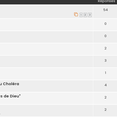
Réponses
54
1
2
3
0
0
2
3
1
u Choléra
4
s de Dieu"
2
2
4