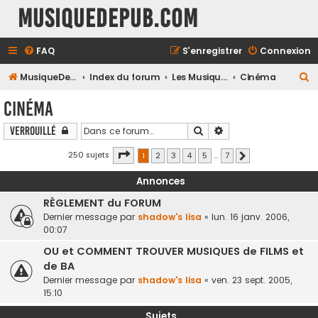
MusiqueDePub.com
FAQ
S’enregistrer
Connexion
R
MusiqueDePub.com
Index du forum
Les Musiques Diverses
Cinéma
e
Cinéma
c
Rechercher
Recherche avancée
Verrouillé
h
e
Page
1
sur
7
250 sujets
1
2
3
4
5
…
7
Suivante
r
Annonces
c
RÈGLEMENT du FORUM
h
Dernier message par
shadow's lisa
«
lun. 16 janv. 2006,
e
00:07
r
OU et COMMENT TROUVER MUSIQUES de FILMS et
de BA
Dernier message par
shadow's lisa
«
ven. 23 sept. 2005,
15:10
Sujets