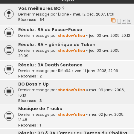
Vos meilleures BO ?
Dernier message par
Éliane
«
mer. 12 déc. 2007, 17:31
Réponses :
54
1
2
3
Résolu : BA de Passe-Passe
Dernier message par
shadow's lisa
«
jeu. 03 avr. 2008, 20:12
Résolu : BA + générique de Taken
Dernier message par
shadow's lisa
«
jeu. 03 avr. 2008,
20:09
Résolu : BA Death Sentence
Dernier message par
Riflo94
«
ven. 11 janv. 2008, 22:06
Réponses :
2
BO Boss'n Up
Dernier message par
shadow's lisa
«
mer. 09 janv. 2008,
16:13
Réponses :
3
Musique de Tracks
Dernier message par
shadow's lisa
«
mer. 02 janv. 2008,
13:48
Réponses :
1
Résolu : BO & BA L'amour au Temps du Choléra