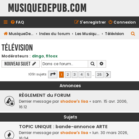
MusiqueDePub.com
FAQ
S’enregistrer
Connexion
R
MusiqueDePub.com
Index du forum
Les Musiques Diverses
Télévision
e
Télévision
c
Modérateurs :
dingo
,
fifoox
h
Rechercher
Recherche avancé
Nouveau sujet
e
r
Page
1
sur
28
1091 sujets
1
2
3
4
5
…
28
Suivante
c
Annonces
h
RÈGLEMENT du FORUM
e
Dernier message par
shadow's lisa
«
sam. 15 avr. 2006,
r
16:12
Sujets
TOPIC UNIQUE : bande-annonce ARTE
Dernier message par
shadow's lisa
«
lun. 30 mars 2026,
16:04