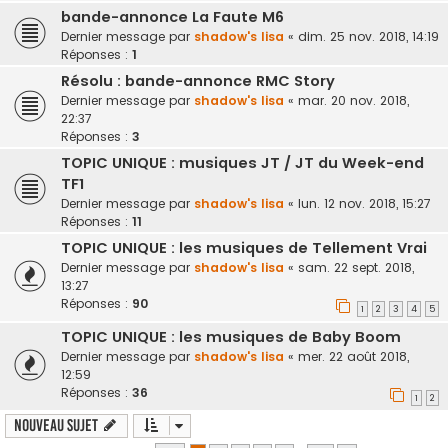
bande-annonce La Faute M6
Dernier message par
shadow's lisa
«
dim. 25 nov. 2018, 14:19
Réponses :
1
Résolu : bande-annonce RMC Story
Dernier message par
shadow's lisa
«
mar. 20 nov. 2018,
22:37
Réponses :
3
TOPIC UNIQUE : musiques JT / JT du Week-end
TF1
Dernier message par
shadow's lisa
«
lun. 12 nov. 2018, 15:27
Réponses :
11
TOPIC UNIQUE : les musiques de Tellement Vrai
Dernier message par
shadow's lisa
«
sam. 22 sept. 2018,
13:27
Réponses :
90
1
2
3
4
5
TOPIC UNIQUE : les musiques de Baby Boom
Dernier message par
shadow's lisa
«
mer. 22 août 2018,
12:59
Réponses :
36
1
2
Nouveau sujet