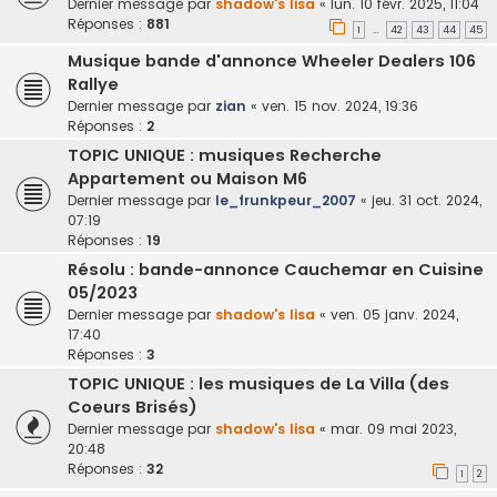
Dernier message par
shadow's lisa
«
lun. 10 févr. 2025, 11:04
Réponses :
881
1
42
43
44
45
…
Musique bande d'annonce Wheeler Dealers 106
Rallye
Dernier message par
zian
«
ven. 15 nov. 2024, 19:36
Réponses :
2
TOPIC UNIQUE : musiques Recherche
Appartement ou Maison M6
Dernier message par
le_frunkpeur_2007
«
jeu. 31 oct. 2024,
07:19
Réponses :
19
Résolu : bande-annonce Cauchemar en Cuisine
05/2023
Dernier message par
shadow's lisa
«
ven. 05 janv. 2024,
17:40
Réponses :
3
TOPIC UNIQUE : les musiques de La Villa (des
Coeurs Brisés)
Dernier message par
shadow's lisa
«
mar. 09 mai 2023,
20:48
Réponses :
32
1
2