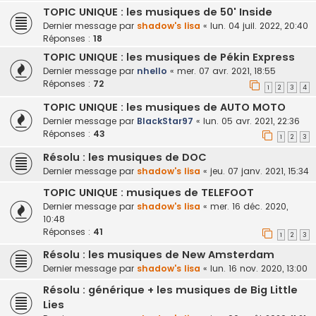
TOPIC UNIQUE : les musiques de 50' Inside
Dernier message par
shadow's lisa
«
lun. 04 juil. 2022, 20:40
Réponses :
18
TOPIC UNIQUE : les musiques de Pékin Express
Dernier message par
nhello
«
mer. 07 avr. 2021, 18:55
Réponses :
72
1
2
3
4
TOPIC UNIQUE : les musiques de AUTO MOTO
Dernier message par
BlackStar97
«
lun. 05 avr. 2021, 22:36
Réponses :
43
1
2
3
Résolu : les musiques de DOC
Dernier message par
shadow's lisa
«
jeu. 07 janv. 2021, 15:34
TOPIC UNIQUE : musiques de TELEFOOT
Dernier message par
shadow's lisa
«
mer. 16 déc. 2020,
10:48
Réponses :
41
1
2
3
Résolu : les musiques de New Amsterdam
Dernier message par
shadow's lisa
«
lun. 16 nov. 2020, 13:00
Résolu : générique + les musiques de Big Little
Lies