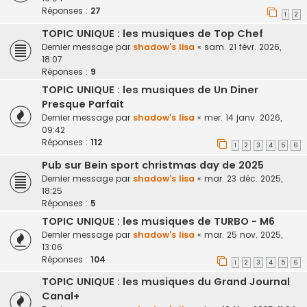
Réponses :
27
1
2
TOPIC UNIQUE : les musiques de Top Chef
Dernier message par
shadow's lisa
«
sam. 21 févr. 2026,
18:07
Réponses :
9
TOPIC UNIQUE : les musiques de Un Diner
Presque Parfait
Dernier message par
shadow's lisa
«
mer. 14 janv. 2026,
09:42
Réponses :
112
1
2
3
4
5
6
Pub sur Bein sport christmas day de 2025
Dernier message par
shadow's lisa
«
mar. 23 déc. 2025,
18:25
Réponses :
5
TOPIC UNIQUE : les musiques de TURBO - M6
Dernier message par
shadow's lisa
«
mar. 25 nov. 2025,
13:06
Réponses :
104
1
2
3
4
5
6
TOPIC UNIQUE : les musiques du Grand Journal
Canal+