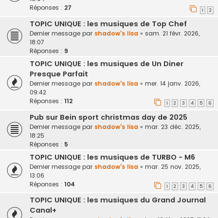
Réponses :
27
1
2
TOPIC UNIQUE : les musiques de Top Chef
Dernier message par
shadow's lisa
«
sam. 21 févr. 2026,
18:07
Réponses :
9
TOPIC UNIQUE : les musiques de Un Diner
Presque Parfait
Dernier message par
shadow's lisa
«
mer. 14 janv. 2026,
09:42
Réponses :
112
1
2
3
4
5
6
Pub sur Bein sport christmas day de 2025
Dernier message par
shadow's lisa
«
mar. 23 déc. 2025,
18:25
Réponses :
5
TOPIC UNIQUE : les musiques de TURBO - M6
Dernier message par
shadow's lisa
«
mar. 25 nov. 2025,
13:06
Réponses :
104
1
2
3
4
5
6
TOPIC UNIQUE : les musiques du Grand Journal
Canal+