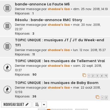
bande-annonce La Faute M6
Dernier message par
shadow's lisa
«
dim. 25 nov. 2018, 14:19
Réponses :
1
Résolu : bande-annonce RMC Story
Dernier message par
shadow's lisa
«
mar. 20 nov. 2018,
22:37
Réponses :
3
TOPIC UNIQUE : musiques JT / JT du Week-end
TF1
Dernier message par
shadow's lisa
«
lun. 12 nov. 2018, 15:27
Réponses :
11
TOPIC UNIQUE : les musiques de Tellement Vrai
Dernier message par
shadow's lisa
«
sam. 22 sept. 2018,
13:27
Réponses :
90
1
2
3
4
5
TOPIC UNIQUE : les musiques de Baby Boom
Dernier message par
shadow's lisa
«
mer. 22 août 2018,
12:59
Réponses :
36
1
2
Nouveau sujet