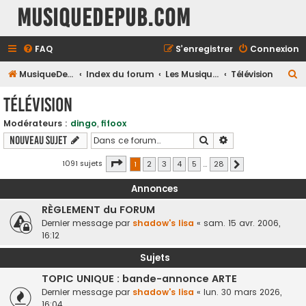
MusiqueDePub.com
FAQ
S’enregistrer
Connexion
R
MusiqueDePub.com
Index du forum
Les Musiques Diverses
Télévision
e
Télévision
c
Modérateurs :
dingo
,
fifoox
h
Rechercher
Recherche avancé
Nouveau sujet
e
r
Page
1
sur
28
1091 sujets
1
2
3
4
5
…
28
Suivante
c
Annonces
h
RÈGLEMENT du FORUM
e
Dernier message par
shadow's lisa
«
sam. 15 avr. 2006,
r
16:12
Sujets
TOPIC UNIQUE : bande-annonce ARTE
Dernier message par
shadow's lisa
«
lun. 30 mars 2026,
16:04