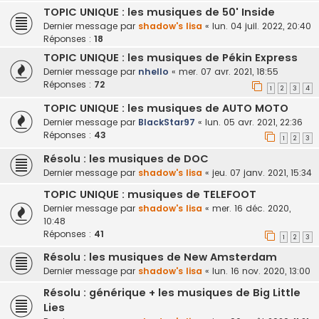
TOPIC UNIQUE : les musiques de 50' Inside
Dernier message par
shadow's lisa
«
lun. 04 juil. 2022, 20:40
Réponses :
18
TOPIC UNIQUE : les musiques de Pékin Express
Dernier message par
nhello
«
mer. 07 avr. 2021, 18:55
Réponses :
72
1
2
3
4
TOPIC UNIQUE : les musiques de AUTO MOTO
Dernier message par
BlackStar97
«
lun. 05 avr. 2021, 22:36
Réponses :
43
1
2
3
Résolu : les musiques de DOC
Dernier message par
shadow's lisa
«
jeu. 07 janv. 2021, 15:34
TOPIC UNIQUE : musiques de TELEFOOT
Dernier message par
shadow's lisa
«
mer. 16 déc. 2020,
10:48
Réponses :
41
1
2
3
Résolu : les musiques de New Amsterdam
Dernier message par
shadow's lisa
«
lun. 16 nov. 2020, 13:00
Résolu : générique + les musiques de Big Little
Lies