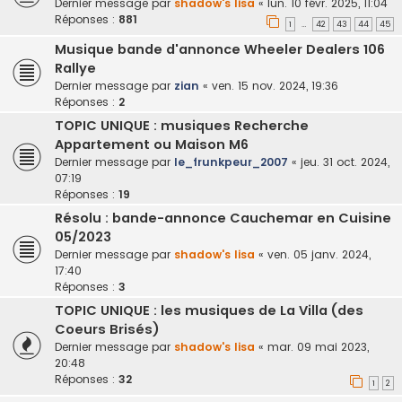
Dernier message par
shadow's lisa
«
lun. 10 févr. 2025, 11:04
Réponses :
881
1
42
43
44
45
…
Musique bande d'annonce Wheeler Dealers 106
Rallye
Dernier message par
zian
«
ven. 15 nov. 2024, 19:36
Réponses :
2
TOPIC UNIQUE : musiques Recherche
Appartement ou Maison M6
Dernier message par
le_frunkpeur_2007
«
jeu. 31 oct. 2024,
07:19
Réponses :
19
Résolu : bande-annonce Cauchemar en Cuisine
05/2023
Dernier message par
shadow's lisa
«
ven. 05 janv. 2024,
17:40
Réponses :
3
TOPIC UNIQUE : les musiques de La Villa (des
Coeurs Brisés)
Dernier message par
shadow's lisa
«
mar. 09 mai 2023,
20:48
Réponses :
32
1
2