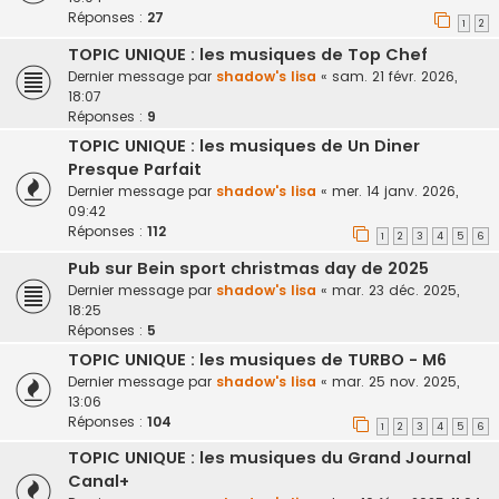
Réponses :
27
1
2
TOPIC UNIQUE : les musiques de Top Chef
Dernier message par
shadow's lisa
«
sam. 21 févr. 2026,
18:07
Réponses :
9
TOPIC UNIQUE : les musiques de Un Diner
Presque Parfait
Dernier message par
shadow's lisa
«
mer. 14 janv. 2026,
09:42
Réponses :
112
1
2
3
4
5
6
Pub sur Bein sport christmas day de 2025
Dernier message par
shadow's lisa
«
mar. 23 déc. 2025,
18:25
Réponses :
5
TOPIC UNIQUE : les musiques de TURBO - M6
Dernier message par
shadow's lisa
«
mar. 25 nov. 2025,
13:06
Réponses :
104
1
2
3
4
5
6
TOPIC UNIQUE : les musiques du Grand Journal
Canal+