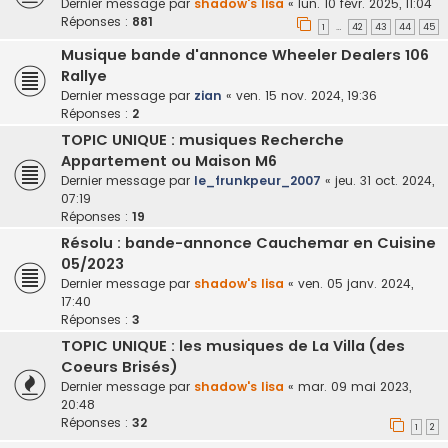
Dernier message par
shadow's lisa
«
lun. 10 févr. 2025, 11:04
Réponses :
881
1
42
43
44
45
…
Musique bande d'annonce Wheeler Dealers 106
Rallye
Dernier message par
zian
«
ven. 15 nov. 2024, 19:36
Réponses :
2
TOPIC UNIQUE : musiques Recherche
Appartement ou Maison M6
Dernier message par
le_frunkpeur_2007
«
jeu. 31 oct. 2024,
07:19
Réponses :
19
Résolu : bande-annonce Cauchemar en Cuisine
05/2023
Dernier message par
shadow's lisa
«
ven. 05 janv. 2024,
17:40
Réponses :
3
TOPIC UNIQUE : les musiques de La Villa (des
Coeurs Brisés)
Dernier message par
shadow's lisa
«
mar. 09 mai 2023,
20:48
Réponses :
32
1
2