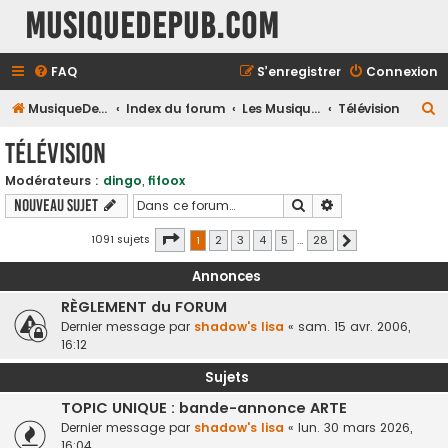
MusiqueDePub.com
FAQ
S’enregistrer
Connexion
R
MusiqueDePub.com
Index du forum
Les Musiques Diverses
Télévision
e
Télévision
c
Modérateurs :
dingo
,
fifoox
h
Rechercher
Recherche avancé
Nouveau sujet
e
r
Page
1
sur
28
1091 sujets
1
2
3
4
5
…
28
Suivante
c
Annonces
h
RÈGLEMENT du FORUM
e
Dernier message par
shadow's lisa
«
sam. 15 avr. 2006,
r
16:12
Sujets
TOPIC UNIQUE : bande-annonce ARTE
Dernier message par
shadow's lisa
«
lun. 30 mars 2026,
16:04