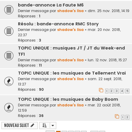
bande-annonce La Faute M6
Dernier message par
shadow's lisa
«
dim. 25 nov. 2018, 14:19
Réponses :
1
Résolu : bande-annonce RMC Story
Dernier message par
shadow's lisa
«
mar. 20 nov. 2018,
22:37
Réponses :
3
TOPIC UNIQUE : musiques JT / JT du Week-end
TF1
Dernier message par
shadow's lisa
«
lun. 12 nov. 2018, 15:27
Réponses :
11
TOPIC UNIQUE : les musiques de Tellement Vrai
Dernier message par
shadow's lisa
«
sam. 22 sept. 2018,
13:27
Réponses :
90
1
2
3
4
5
TOPIC UNIQUE : les musiques de Baby Boom
Dernier message par
shadow's lisa
«
mer. 22 août 2018,
12:59
Réponses :
36
1
2
Nouveau sujet