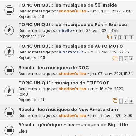
TOPIC UNIQUE : les musiques de 50' Inside
Dernier message par
shadow's lisa
«
lun. 04 juil. 2022, 20:40
Réponses :
18
TOPIC UNIQUE : les musiques de Pékin Express
Dernier message par
nhello
«
mer. 07 avr. 2021, 18:55
Réponses :
72
1
2
3
4
TOPIC UNIQUE : les musiques de AUTO MOTO
Dernier message par
BlackStar97
«
lun. 05 avr. 2021, 22:36
Réponses :
43
1
2
3
Résolu : les musiques de DOC
Dernier message par
shadow's lisa
«
jeu. 07 janv. 2021, 15:34
TOPIC UNIQUE : musiques de TELEFOOT
Dernier message par
shadow's lisa
«
mer. 16 déc. 2020,
10:48
Réponses :
41
1
2
3
Résolu : les musiques de New Amsterdam
Dernier message par
shadow's lisa
«
lun. 16 nov. 2020, 13:00
Résolu : générique + les musiques de Big Little
Lies