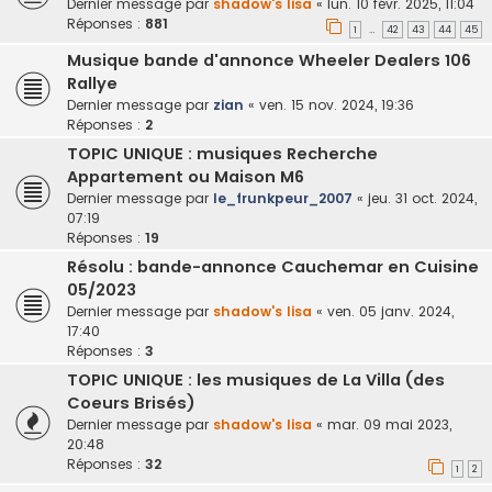
Dernier message par
shadow's lisa
«
lun. 10 févr. 2025, 11:04
Réponses :
881
1
42
43
44
45
…
Musique bande d'annonce Wheeler Dealers 106
Rallye
Dernier message par
zian
«
ven. 15 nov. 2024, 19:36
Réponses :
2
TOPIC UNIQUE : musiques Recherche
Appartement ou Maison M6
Dernier message par
le_frunkpeur_2007
«
jeu. 31 oct. 2024,
07:19
Réponses :
19
Résolu : bande-annonce Cauchemar en Cuisine
05/2023
Dernier message par
shadow's lisa
«
ven. 05 janv. 2024,
17:40
Réponses :
3
TOPIC UNIQUE : les musiques de La Villa (des
Coeurs Brisés)
Dernier message par
shadow's lisa
«
mar. 09 mai 2023,
20:48
Réponses :
32
1
2