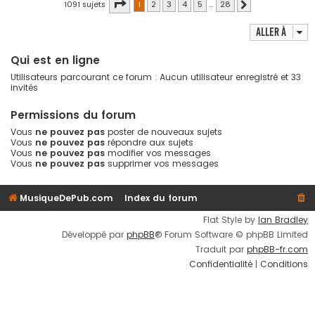
Page
1
sur
28
1091 sujets
1
2
3
4
5
…
28
Suivante
Aller à
Qui est en ligne
Utilisateurs parcourant ce forum : Aucun utilisateur enregistré et 33
invités
Permissions du forum
Vous
ne pouvez pas
poster de nouveaux sujets
Vous
ne pouvez pas
répondre aux sujets
Vous
ne pouvez pas
modifier vos messages
Vous
ne pouvez pas
supprimer vos messages
MusiqueDePub.com
Index du forum
Flat Style by
Ian Bradley
Développé par
phpBB
® Forum Software © phpBB Limited
Traduit par
phpBB-fr.com
Confidentialité
|
Conditions