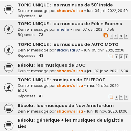
TOPIC UNIQUE : les musiques de 50' Inside
Dernier message par
shadow's lisa
«
lun. 04 juil. 2022, 20:40
Réponses :
18
TOPIC UNIQUE : les musiques de Pékin Express
Dernier message par
nhello
«
mer. 07 avr. 2021, 18:55
Réponses :
72
1
2
3
4
TOPIC UNIQUE : les musiques de AUTO MOTO
Dernier message par
BlackStar97
«
lun. 05 avr. 2021, 22:36
Réponses :
43
1
2
3
Résolu : les musiques de DOC
Dernier message par
shadow's lisa
«
jeu. 07 janv. 2021, 15:34
TOPIC UNIQUE : musiques de TELEFOOT
Dernier message par
shadow's lisa
«
mer. 16 déc. 2020,
10:48
Réponses :
41
1
2
3
Résolu : les musiques de New Amsterdam
Dernier message par
shadow's lisa
«
lun. 16 nov. 2020, 13:00
Résolu : générique + les musiques de Big Little
Lies