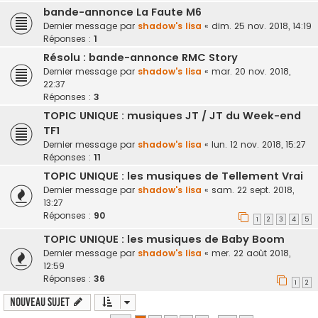
bande-annonce La Faute M6
Dernier message par
shadow's lisa
«
dim. 25 nov. 2018, 14:19
Réponses :
1
Résolu : bande-annonce RMC Story
Dernier message par
shadow's lisa
«
mar. 20 nov. 2018,
22:37
Réponses :
3
TOPIC UNIQUE : musiques JT / JT du Week-end
TF1
Dernier message par
shadow's lisa
«
lun. 12 nov. 2018, 15:27
Réponses :
11
TOPIC UNIQUE : les musiques de Tellement Vrai
Dernier message par
shadow's lisa
«
sam. 22 sept. 2018,
13:27
Réponses :
90
1
2
3
4
5
TOPIC UNIQUE : les musiques de Baby Boom
Dernier message par
shadow's lisa
«
mer. 22 août 2018,
12:59
Réponses :
36
1
2
Nouveau sujet