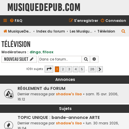
MusiqueDePub.com
FAQ
S’enregistrer
Connexion
R
MusiqueDePub.com
Index du forum
Les Musiques Diverses
Télévision
e
Télévision
c
Modérateurs :
dingo
,
fifoox
h
Rechercher
Recherche avancé
Nouveau sujet
e
r
Page
1
sur
28
1091 sujets
1
2
3
4
5
…
28
Suivante
c
Annonces
h
RÈGLEMENT du FORUM
e
Dernier message par
shadow's lisa
«
sam. 15 avr. 2006,
r
16:12
Sujets
TOPIC UNIQUE : bande-annonce ARTE
Dernier message par
shadow's lisa
«
lun. 30 mars 2026,
16:04