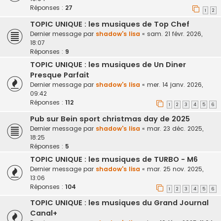
Réponses :
27
1
2
TOPIC UNIQUE : les musiques de Top Chef
Dernier message par
shadow's lisa
«
sam. 21 févr. 2026,
18:07
Réponses :
9
TOPIC UNIQUE : les musiques de Un Diner
Presque Parfait
Dernier message par
shadow's lisa
«
mer. 14 janv. 2026,
09:42
Réponses :
112
1
2
3
4
5
6
Pub sur Bein sport christmas day de 2025
Dernier message par
shadow's lisa
«
mar. 23 déc. 2025,
18:25
Réponses :
5
TOPIC UNIQUE : les musiques de TURBO - M6
Dernier message par
shadow's lisa
«
mar. 25 nov. 2025,
13:06
Réponses :
104
1
2
3
4
5
6
TOPIC UNIQUE : les musiques du Grand Journal
Canal+