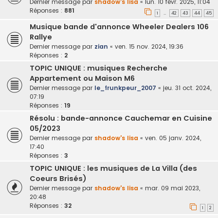
Dernier message par
shadow's lisa
«
lun. 10 févr. 2025, 11:04
Réponses :
881
1
42
43
44
45
…
Musique bande d'annonce Wheeler Dealers 106
Rallye
Dernier message par
zian
«
ven. 15 nov. 2024, 19:36
Réponses :
2
TOPIC UNIQUE : musiques Recherche
Appartement ou Maison M6
Dernier message par
le_frunkpeur_2007
«
jeu. 31 oct. 2024,
07:19
Réponses :
19
Résolu : bande-annonce Cauchemar en Cuisine
05/2023
Dernier message par
shadow's lisa
«
ven. 05 janv. 2024,
17:40
Réponses :
3
TOPIC UNIQUE : les musiques de La Villa (des
Coeurs Brisés)
Dernier message par
shadow's lisa
«
mar. 09 mai 2023,
20:48
Réponses :
32
1
2