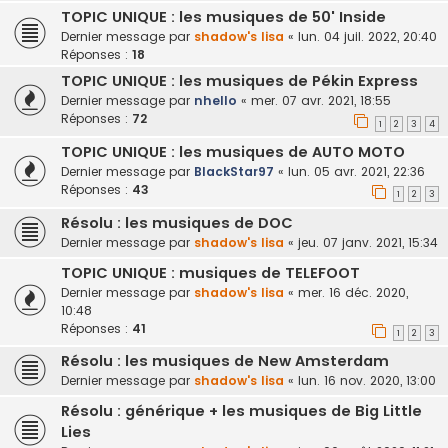
TOPIC UNIQUE : les musiques de 50' Inside
Dernier message par
shadow's lisa
«
lun. 04 juil. 2022, 20:40
Réponses :
18
TOPIC UNIQUE : les musiques de Pékin Express
Dernier message par
nhello
«
mer. 07 avr. 2021, 18:55
Réponses :
72
1
2
3
4
TOPIC UNIQUE : les musiques de AUTO MOTO
Dernier message par
BlackStar97
«
lun. 05 avr. 2021, 22:36
Réponses :
43
1
2
3
Résolu : les musiques de DOC
Dernier message par
shadow's lisa
«
jeu. 07 janv. 2021, 15:34
TOPIC UNIQUE : musiques de TELEFOOT
Dernier message par
shadow's lisa
«
mer. 16 déc. 2020,
10:48
Réponses :
41
1
2
3
Résolu : les musiques de New Amsterdam
Dernier message par
shadow's lisa
«
lun. 16 nov. 2020, 13:00
Résolu : générique + les musiques de Big Little
Lies