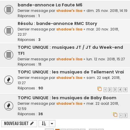
bande-annonce La Faute M6
Dernier message par
shadow's lisa
«
dim. 25 nov. 2018, 14:19
Réponses :
1
Résolu : bande-annonce RMC Story
Dernier message par
shadow's lisa
«
mar. 20 nov. 2018,
22:37
Réponses :
3
TOPIC UNIQUE : musiques JT / JT du Week-end
TF1
Dernier message par
shadow's lisa
«
lun. 12 nov. 2018, 15:27
Réponses :
11
TOPIC UNIQUE : les musiques de Tellement Vrai
Dernier message par
shadow's lisa
«
sam. 22 sept. 2018,
13:27
Réponses :
90
1
2
3
4
5
TOPIC UNIQUE : les musiques de Baby Boom
Dernier message par
shadow's lisa
«
mer. 22 août 2018,
12:59
Réponses :
36
1
2
Nouveau sujet