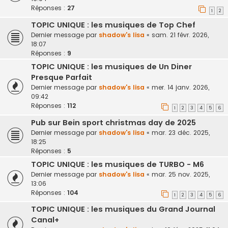
Réponses :
27
1
2
TOPIC UNIQUE : les musiques de Top Chef
Dernier message par
shadow's lisa
«
sam. 21 févr. 2026,
18:07
Réponses :
9
TOPIC UNIQUE : les musiques de Un Diner
Presque Parfait
Dernier message par
shadow's lisa
«
mer. 14 janv. 2026,
09:42
Réponses :
112
1
2
3
4
5
6
Pub sur Bein sport christmas day de 2025
Dernier message par
shadow's lisa
«
mar. 23 déc. 2025,
18:25
Réponses :
5
TOPIC UNIQUE : les musiques de TURBO - M6
Dernier message par
shadow's lisa
«
mar. 25 nov. 2025,
13:06
Réponses :
104
1
2
3
4
5
6
TOPIC UNIQUE : les musiques du Grand Journal
Canal+