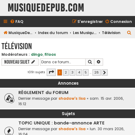
MusiqueDePub.com
FAQ
S’enregistrer
Connexion
R
MusiqueDePub.com
Index du forum
Les Musiques Diverses
Télévision
e
Télévision
c
Modérateurs :
dingo
,
fifoox
h
Rechercher
Recherche avancé
Nouveau sujet
e
r
Page
1
sur
28
1091 sujets
1
2
3
4
5
…
28
Suivante
c
Annonces
h
RÈGLEMENT du FORUM
e
Dernier message par
shadow's lisa
«
sam. 15 avr. 2006,
r
16:12
Sujets
TOPIC UNIQUE : bande-annonce ARTE
Dernier message par
shadow's lisa
«
lun. 30 mars 2026,
16:04