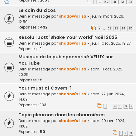
Réponses :
2859
1
140
141
142
143
…
Le coin du Zicos
Dernier message par
shadow's lisa
«
jeu. 19 mars 2026,
12:50
Réponses :
492
1
22
23
24
25
…
Résolu : Jott 'Shake Your World' Noël 2025
Dernier message par
shadow's lisa
«
jeu. 11 déc. 2025, 19:27
Réponses :
1
Musique de la pub sponsorisé VELUX sur
YouTube
Dernier message par
shadow's lisa
«
sam. 11 oct. 2025,
20:28
Réponses :
5
Your must of Covers ?
Dernier message par
shadow's lisa
«
sam. 22 juin 2024,
14:03
Réponses :
133
1
4
5
6
7
…
Topic pleurons dans les chaumières
Dernier message par
shadow's lisa
«
sam. 20 avr. 2024,
14:02
Réponses :
50
1
2
3