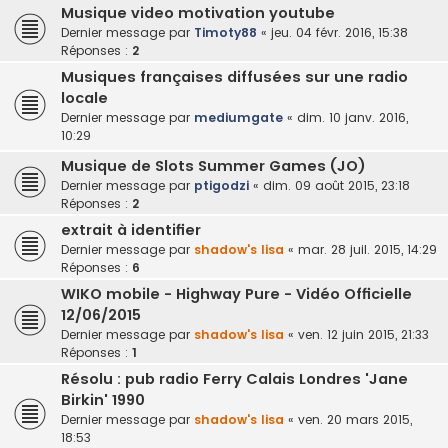
Musique video motivation youtube
Dernier message par
Timoty88
«
jeu. 04 févr. 2016, 15:38
Réponses :
2
Musiques françaises diffusées sur une radio
locale
Dernier message par
mediumgate
«
dim. 10 janv. 2016,
10:29
Musique de Slots Summer Games (JO)
Dernier message par
ptigodzi
«
dim. 09 août 2015, 23:18
Réponses :
2
extrait à identifier
Dernier message par
shadow's lisa
«
mar. 28 juil. 2015, 14:29
Réponses :
6
WIKO mobile - Highway Pure - Vidéo Officielle
12/06/2015
Dernier message par
shadow's lisa
«
ven. 12 juin 2015, 21:33
Réponses :
1
Résolu : pub radio Ferry Calais Londres 'Jane
Birkin' 1990
Dernier message par
shadow's lisa
«
ven. 20 mars 2015,
18:53