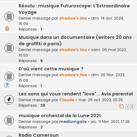
Résolu : musique Futuroscope: L'Extraordinaire
Voyage
Dernier message par
shadow's lisa
«
dim. 14 avr. 2024,
16:09
Réponses :
1
Musique dans un documentaire (writers 20 ans
de graffiti a paris)
Dernier message par
shadow's lisa
«
sam. 06 mai 2023,
10:53
Réponses :
8
D'où vient cette musique ?
Dernier message par
shadow's lisa
«
dim. 26 févr. 2023,
15:06
Réponses :
1
Les sons qui vous rendent "love"... Avis parental
Dernier message par
Claude
«
mer. 26 oct. 2022, 20:35
Réponses :
38
1
2
musique orchestal de la Lune 2021
Dernier message par
mediumgate
«
jeu. 11 févr. 2021, 17:28
Réponses :
2
Radio Cameroun