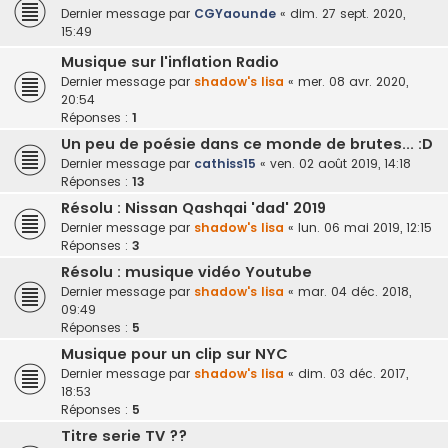
Dernier message par
CGYaounde
«
dim. 27 sept. 2020,
15:49
Musique sur l'inflation Radio
Dernier message par
shadow's lisa
«
mer. 08 avr. 2020,
20:54
Réponses :
1
Un peu de poésie dans ce monde de brutes... :D
Dernier message par
cathiss15
«
ven. 02 août 2019, 14:18
Réponses :
13
Résolu : Nissan Qashqai 'dad' 2019
Dernier message par
shadow's lisa
«
lun. 06 mai 2019, 12:15
Réponses :
3
Résolu : musique vidéo Youtube
Dernier message par
shadow's lisa
«
mar. 04 déc. 2018,
09:49
Réponses :
5
Musique pour un clip sur NYC
Dernier message par
shadow's lisa
«
dim. 03 déc. 2017,
18:53
Réponses :
5
Titre serie TV ??