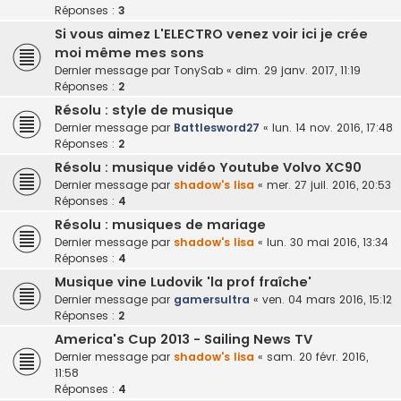
Réponses :
3
Si vous aimez L'ELECTRO venez voir ici je crée
moi même mes sons
Dernier message par
TonySab
«
dim. 29 janv. 2017, 11:19
Réponses :
2
Résolu : style de musique
Dernier message par
Battlesword27
«
lun. 14 nov. 2016, 17:48
Réponses :
2
Résolu : musique vidéo Youtube Volvo XC90
Dernier message par
shadow's lisa
«
mer. 27 juil. 2016, 20:53
Réponses :
4
Résolu : musiques de mariage
Dernier message par
shadow's lisa
«
lun. 30 mai 2016, 13:34
Réponses :
4
Musique vine Ludovik 'la prof fraîche'
Dernier message par
gamersultra
«
ven. 04 mars 2016, 15:12
Réponses :
2
America's Cup 2013 - Sailing News TV
Dernier message par
shadow's lisa
«
sam. 20 févr. 2016,
11:58
Réponses :
4