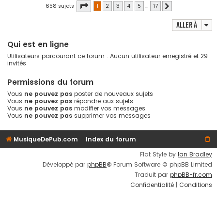
Page
1
sur
17
658 sujets
1
2
3
4
5
…
17
Suivante
Aller à
Qui est en ligne
Utilisateurs parcourant ce forum : Aucun utilisateur enregistré et 29
invités
Permissions du forum
Vous
ne pouvez pas
poster de nouveaux sujets
Vous
ne pouvez pas
répondre aux sujets
Vous
ne pouvez pas
modifier vos messages
Vous
ne pouvez pas
supprimer vos messages
MusiqueDePub.com
Index du forum
Flat Style by
Ian Bradley
Développé par
phpBB
® Forum Software © phpBB Limited
Traduit par
phpBB-fr.com
Confidentialité
|
Conditions