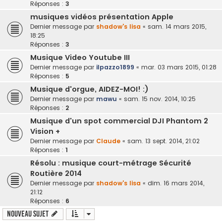
Réponses :
3
musiques vidéos présentation Apple
Dernier message par
shadow's lisa
«
sam. 14 mars 2015,
18:25
Réponses :
3
Musique Video Youtube III
Dernier message par
ilpazzo1899
«
mar. 03 mars 2015, 01:28
Réponses :
5
Musique d'orgue, AIDEZ-MOI! :)
Dernier message par
mawu
«
sam. 15 nov. 2014, 10:25
Réponses :
2
Musique d'un spot commercial DJI Phantom 2
Vision +
Dernier message par
Claude
«
sam. 13 sept. 2014, 21:02
Réponses :
1
Résolu : musique court-métrage Sécurité
Routière 2014
Dernier message par
shadow's lisa
«
dim. 16 mars 2014,
21:12
Réponses :
6
Nouveau sujet