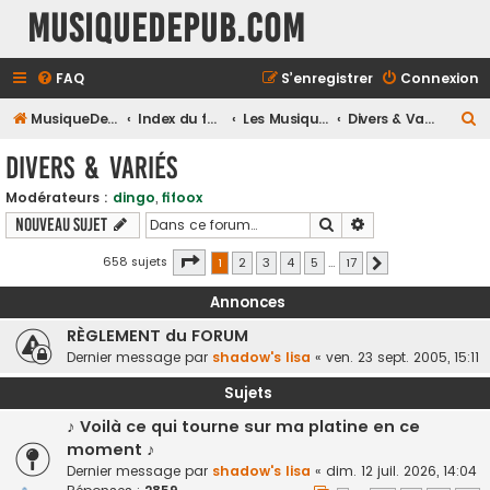
MusiqueDePub.com
FAQ
S’enregistrer
Connexion
R
MusiqueDePub.com
Index du forum
Les Musiques Diverses
Divers & Variés
e
Divers & Variés
c
Modérateurs :
dingo
,
fifoox
h
Rechercher
Recherche avancé
Nouveau sujet
e
r
Page
1
sur
17
658 sujets
1
2
3
4
5
…
17
Suivante
c
Annonces
h
RÈGLEMENT du FORUM
e
Dernier message par
shadow's lisa
«
ven. 23 sept. 2005, 15:11
r
Sujets
♪ Voilà ce qui tourne sur ma platine en ce
moment ♪
Dernier message par
shadow's lisa
«
dim. 12 juil. 2026, 14:04