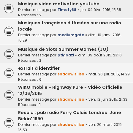
Musique video motivation youtube
Dernier message par
Timoty88
«
jeu. 04 févr. 2016, 15:38
Réponses :
2
Musiques françaises diffusées sur une radio
locale
Dernier message par
mediumgate
«
dim. 10 janv. 2016,
10:29
Musique de Slots Summer Games (JO)
Dernier message par
ptigodzi
«
dim. 09 août 2015, 23:18
Réponses :
2
extrait à identifier
Dernier message par
shadow's lisa
«
mar. 28 juil. 2015, 14:29
Réponses :
6
WIKO mobile - Highway Pure - Vidéo Officielle
12/06/2015
Dernier message par
shadow's lisa
«
ven. 12 juin 2015, 21:33
Réponses :
1
Résolu : pub radio Ferry Calais Londres 'Jane
Birkin' 1990
Dernier message par
shadow's lisa
«
ven. 20 mars 2015,
18:53