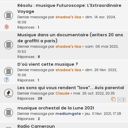
Résolu : musique Futuroscope: L'Extraordinaire
Voyage
Dernier message par
shadow's lisa
«
dim. 14 avr. 2024,
16:09
Réponses :
1
Musique dans un documentaire (writers 20 ans
de graffiti a paris)
Dernier message par
shadow's lisa
«
sam. 06 mai 2023,
10:53
Réponses :
8
D'où vient cette musique ?
Dernier message par
shadow's lisa
«
dim. 26 févr. 2023,
15:06
Réponses :
1
Les sons qui vous rendent "love"... Avis parental
Dernier message par
Claude
«
mer. 26 oct. 2022, 20:35
Réponses :
38
1
2
musique orchestal de la Lune 2021
Dernier message par
mediumgate
«
jeu. 11 févr. 2021, 17:28
Réponses :
2
Radio Cameroun