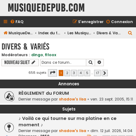
MusiqueDePub.com
FAQ
S’enregistrer
Connexion
R
MusiqueDePub.com
Index du forum
Les Musiques Diverses
Divers & Variés
e
Divers & Variés
c
Modérateurs :
dingo
,
fifoox
h
Rechercher
Recherche avancé
Nouveau sujet
e
r
Page
1
sur
17
658 sujets
1
2
3
4
5
…
17
Suivante
c
Annonces
h
RÈGLEMENT du FORUM
e
Dernier message par
shadow's lisa
«
ven. 23 sept. 2005, 15:11
r
Sujets
♪ Voilà ce qui tourne sur ma platine en ce
moment ♪
Dernier message par
shadow's lisa
«
dim. 12 juil. 2026, 14:04