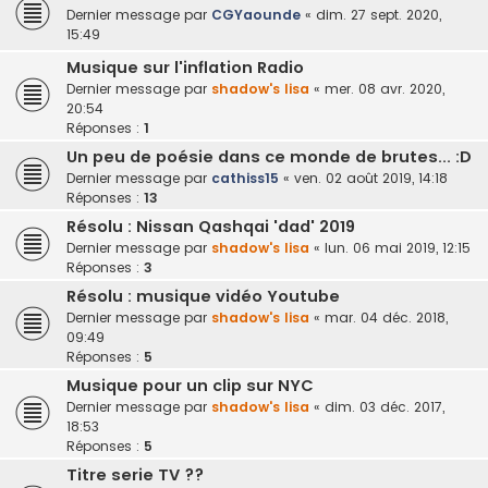
Dernier message par
CGYaounde
«
dim. 27 sept. 2020,
15:49
Musique sur l'inflation Radio
Dernier message par
shadow's lisa
«
mer. 08 avr. 2020,
20:54
Réponses :
1
Un peu de poésie dans ce monde de brutes... :D
Dernier message par
cathiss15
«
ven. 02 août 2019, 14:18
Réponses :
13
Résolu : Nissan Qashqai 'dad' 2019
Dernier message par
shadow's lisa
«
lun. 06 mai 2019, 12:15
Réponses :
3
Résolu : musique vidéo Youtube
Dernier message par
shadow's lisa
«
mar. 04 déc. 2018,
09:49
Réponses :
5
Musique pour un clip sur NYC
Dernier message par
shadow's lisa
«
dim. 03 déc. 2017,
18:53
Réponses :
5
Titre serie TV ??