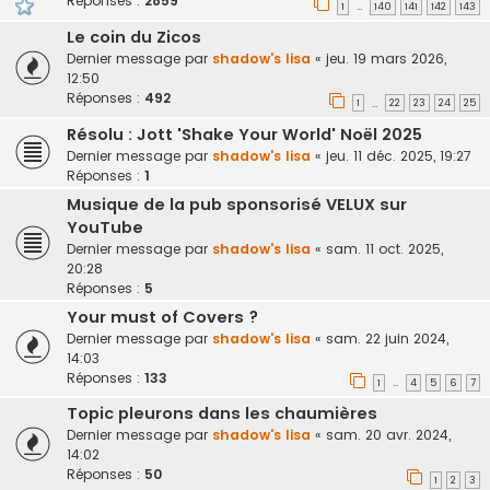
Réponses :
2859
1
140
141
142
143
…
Le coin du Zicos
Dernier message par
shadow's lisa
«
jeu. 19 mars 2026,
12:50
Réponses :
492
1
22
23
24
25
…
Résolu : Jott 'Shake Your World' Noël 2025
Dernier message par
shadow's lisa
«
jeu. 11 déc. 2025, 19:27
Réponses :
1
Musique de la pub sponsorisé VELUX sur
YouTube
Dernier message par
shadow's lisa
«
sam. 11 oct. 2025,
20:28
Réponses :
5
Your must of Covers ?
Dernier message par
shadow's lisa
«
sam. 22 juin 2024,
14:03
Réponses :
133
1
4
5
6
7
…
Topic pleurons dans les chaumières
Dernier message par
shadow's lisa
«
sam. 20 avr. 2024,
14:02
Réponses :
50
1
2
3