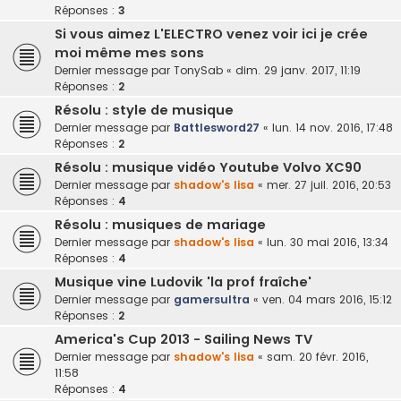
Réponses :
3
Si vous aimez L'ELECTRO venez voir ici je crée
moi même mes sons
Dernier message par
TonySab
«
dim. 29 janv. 2017, 11:19
Réponses :
2
Résolu : style de musique
Dernier message par
Battlesword27
«
lun. 14 nov. 2016, 17:48
Réponses :
2
Résolu : musique vidéo Youtube Volvo XC90
Dernier message par
shadow's lisa
«
mer. 27 juil. 2016, 20:53
Réponses :
4
Résolu : musiques de mariage
Dernier message par
shadow's lisa
«
lun. 30 mai 2016, 13:34
Réponses :
4
Musique vine Ludovik 'la prof fraîche'
Dernier message par
gamersultra
«
ven. 04 mars 2016, 15:12
Réponses :
2
America's Cup 2013 - Sailing News TV
Dernier message par
shadow's lisa
«
sam. 20 févr. 2016,
11:58
Réponses :
4