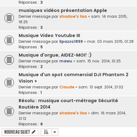
Réponses :
3
musiques vidéos présentation Apple
Dernier message par
shadow's lisa
«
sam. 14 mars 2015,
18:25
Réponses :
3
Musique Video Youtube III
Dernier message par
ilpazzo1899
«
mar. 03 mars 2015, 01:28
Réponses :
5
Musique d'orgue, AIDEZ-MOI! :)
Dernier message par
mawu
«
sam. 15 nov. 2014, 10:25
Réponses :
2
Musique d'un spot commercial DJI Phantom 2
Vision +
Dernier message par
Claude
«
sam. 13 sept. 2014, 21:02
Réponses :
1
Résolu : musique court-métrage Sécurité
Routière 2014
Dernier message par
shadow's lisa
«
dim. 16 mars 2014,
21:12
Réponses :
6
Nouveau sujet