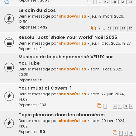
Réponses :
2859
1
140
141
142
143
…
Le coin du Zicos
Dernier message par
shadow's lisa
«
jeu. 19 mars 2026,
12:50
Réponses :
492
1
22
23
24
25
…
Résolu : Jott 'Shake Your World' Noël 2025
Dernier message par
shadow's lisa
«
jeu. 11 déc. 2025, 19:27
Réponses :
1
Musique de la pub sponsorisé VELUX sur
YouTube
Dernier message par
shadow's lisa
«
sam. 11 oct. 2025,
20:28
Réponses :
5
Your must of Covers ?
Dernier message par
shadow's lisa
«
sam. 22 juin 2024,
14:03
Réponses :
133
1
4
5
6
7
…
Topic pleurons dans les chaumières
Dernier message par
shadow's lisa
«
sam. 20 avr. 2024,
14:02
Réponses :
50
1
2
3