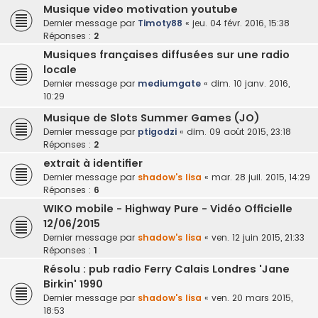
Musique video motivation youtube
Dernier message par
Timoty88
«
jeu. 04 févr. 2016, 15:38
Réponses :
2
Musiques françaises diffusées sur une radio
locale
Dernier message par
mediumgate
«
dim. 10 janv. 2016,
10:29
Musique de Slots Summer Games (JO)
Dernier message par
ptigodzi
«
dim. 09 août 2015, 23:18
Réponses :
2
extrait à identifier
Dernier message par
shadow's lisa
«
mar. 28 juil. 2015, 14:29
Réponses :
6
WIKO mobile - Highway Pure - Vidéo Officielle
12/06/2015
Dernier message par
shadow's lisa
«
ven. 12 juin 2015, 21:33
Réponses :
1
Résolu : pub radio Ferry Calais Londres 'Jane
Birkin' 1990
Dernier message par
shadow's lisa
«
ven. 20 mars 2015,
18:53