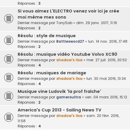
Réponses :
3
Si vous aimez L'ELECTRO venez voir ici je crée
moi même mes sons
Dernier message par
TonySab
«
dim. 29 janv. 2017, 11:19
Réponses :
2
Résolu : style de musique
Dernier message par
Battlesword27
«
lun. 14 nov. 2016, 17:48
Réponses :
2
Résolu : musique vidéo Youtube Volvo XC90
Dernier message par
shadow's lisa
«
mer. 27 juil. 2016, 20:53
Réponses :
4
Résolu : musiques de mariage
Dernier message par
shadow's lisa
«
lun. 30 mai 2016, 13:34
Réponses :
4
Musique vine Ludovik 'la prof fraîche'
Dernier message par
gamersultra
«
ven. 04 mars 2016, 15:12
Réponses :
2
America's Cup 2013 - Sailing News TV
Dernier message par
shadow's lisa
«
sam. 20 févr. 2016,
11:58
Réponses :
4