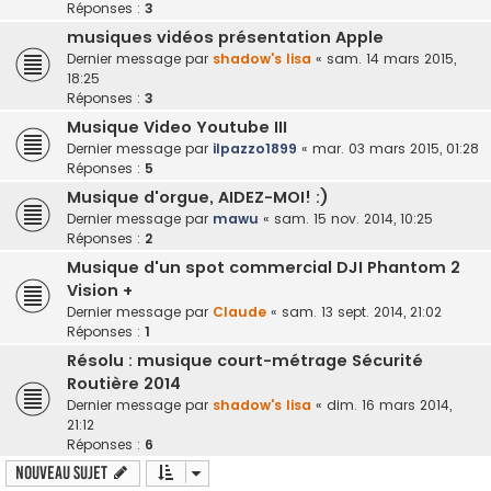
Réponses :
3
musiques vidéos présentation Apple
Dernier message par
shadow's lisa
«
sam. 14 mars 2015,
18:25
Réponses :
3
Musique Video Youtube III
Dernier message par
ilpazzo1899
«
mar. 03 mars 2015, 01:28
Réponses :
5
Musique d'orgue, AIDEZ-MOI! :)
Dernier message par
mawu
«
sam. 15 nov. 2014, 10:25
Réponses :
2
Musique d'un spot commercial DJI Phantom 2
Vision +
Dernier message par
Claude
«
sam. 13 sept. 2014, 21:02
Réponses :
1
Résolu : musique court-métrage Sécurité
Routière 2014
Dernier message par
shadow's lisa
«
dim. 16 mars 2014,
21:12
Réponses :
6
Nouveau sujet