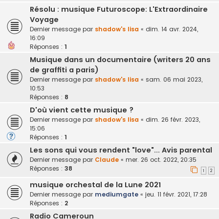
Résolu : musique Futuroscope: L'Extraordinaire
Voyage
Dernier message par
shadow's lisa
«
dim. 14 avr. 2024,
16:09
Réponses :
1
Musique dans un documentaire (writers 20 ans
de graffiti a paris)
Dernier message par
shadow's lisa
«
sam. 06 mai 2023,
10:53
Réponses :
8
D'où vient cette musique ?
Dernier message par
shadow's lisa
«
dim. 26 févr. 2023,
15:06
Réponses :
1
Les sons qui vous rendent "love"... Avis parental
Dernier message par
Claude
«
mer. 26 oct. 2022, 20:35
Réponses :
38
1
2
musique orchestal de la Lune 2021
Dernier message par
mediumgate
«
jeu. 11 févr. 2021, 17:28
Réponses :
2
Radio Cameroun