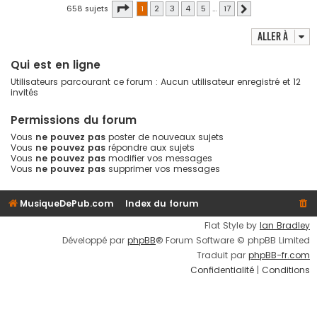
Page
1
sur
17
658 sujets
1
2
3
4
5
…
17
Suivante
Aller à
Qui est en ligne
Utilisateurs parcourant ce forum : Aucun utilisateur enregistré et 12
invités
Permissions du forum
Vous
ne pouvez pas
poster de nouveaux sujets
Vous
ne pouvez pas
répondre aux sujets
Vous
ne pouvez pas
modifier vos messages
Vous
ne pouvez pas
supprimer vos messages
MusiqueDePub.com
Index du forum
Flat Style by
Ian Bradley
Développé par
phpBB
® Forum Software © phpBB Limited
Traduit par
phpBB-fr.com
Confidentialité
|
Conditions