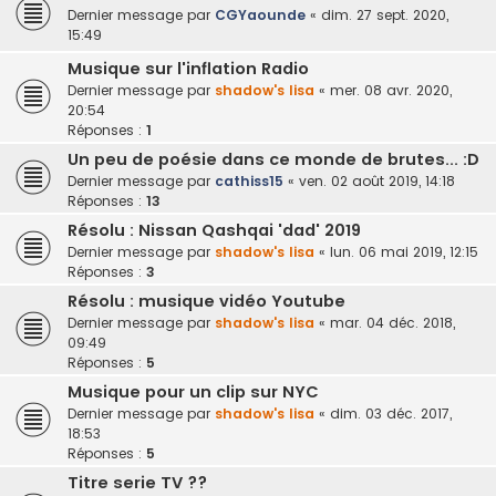
Dernier message par
CGYaounde
«
dim. 27 sept. 2020,
15:49
Musique sur l'inflation Radio
Dernier message par
shadow's lisa
«
mer. 08 avr. 2020,
20:54
Réponses :
1
Un peu de poésie dans ce monde de brutes... :D
Dernier message par
cathiss15
«
ven. 02 août 2019, 14:18
Réponses :
13
Résolu : Nissan Qashqai 'dad' 2019
Dernier message par
shadow's lisa
«
lun. 06 mai 2019, 12:15
Réponses :
3
Résolu : musique vidéo Youtube
Dernier message par
shadow's lisa
«
mar. 04 déc. 2018,
09:49
Réponses :
5
Musique pour un clip sur NYC
Dernier message par
shadow's lisa
«
dim. 03 déc. 2017,
18:53
Réponses :
5
Titre serie TV ??