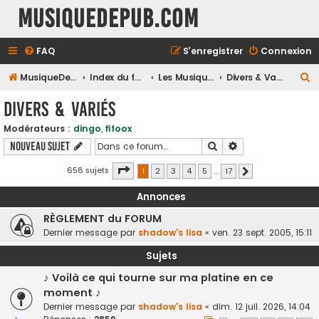
MusiqueDePub.com
FAQ
S’enregistrer
Connexion
R
MusiqueDePub.com
Index du forum
Les Musiques Diverses
Divers & Variés
e
Divers & Variés
c
Modérateurs :
dingo
,
fifoox
h
Rechercher
Recherche avancé
Nouveau sujet
e
r
Page
1
sur
17
658 sujets
1
2
3
4
5
…
17
Suivante
c
Annonces
h
RÈGLEMENT du FORUM
e
Dernier message par
shadow's lisa
«
ven. 23 sept. 2005, 15:11
r
Sujets
♪ Voilà ce qui tourne sur ma platine en ce
moment ♪
Dernier message par
shadow's lisa
«
dim. 12 juil. 2026, 14:04