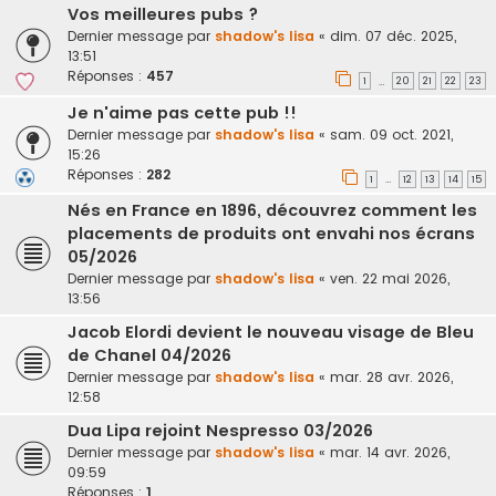
Vos meilleures pubs ?
Dernier message par
shadow's lisa
«
dim. 07 déc. 2025,
13:51
Réponses :
457
1
20
21
22
23
…
Je n'aime pas cette pub !!
Dernier message par
shadow's lisa
«
sam. 09 oct. 2021,
15:26
Réponses :
282
1
12
13
14
15
…
Nés en France en 1896, découvrez comment les
placements de produits ont envahi nos écrans
05/2026
Dernier message par
shadow's lisa
«
ven. 22 mai 2026,
13:56
Jacob Elordi devient le nouveau visage de Bleu
de Chanel 04/2026
Dernier message par
shadow's lisa
«
mar. 28 avr. 2026,
12:58
Dua Lipa rejoint Nespresso 03/2026
Dernier message par
shadow's lisa
«
mar. 14 avr. 2026,
09:59
Réponses :
1