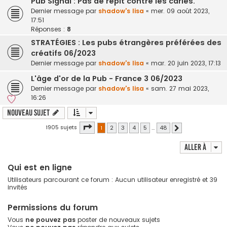
Pub Signal : Pas de répit contre les caries.
Dernier message par
shadow's lisa
«
mer. 09 août 2023,
17:51
Réponses :
8
STRATÉGIES : Les pubs étrangères préférées des
créatifs 06/2023
Dernier message par
shadow's lisa
«
mar. 20 juin 2023, 17:13
L'âge d'or de la Pub - France 3 06/2023
Dernier message par
shadow's lisa
«
sam. 27 mai 2023,
16:26
Nouveau sujet
Page
1
sur
48
1905 sujets
1
2
3
4
5
…
48
Suivante
Aller à
Qui est en ligne
Utilisateurs parcourant ce forum : Aucun utilisateur enregistré et 39
invités
Permissions du forum
Vous
ne pouvez pas
poster de nouveaux sujets