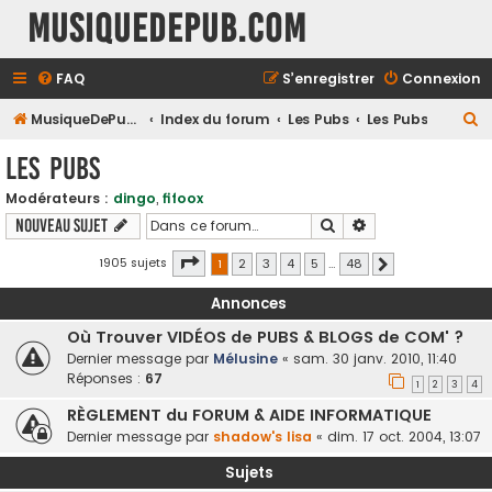
MusiqueDePub.com
FAQ
S’enregistrer
Connexion
R
MusiqueDePub.com
Index du forum
Les Pubs
Les Pubs
e
Les Pubs
c
Modérateurs :
dingo
,
fifoox
h
Rechercher
Recherche avancé
Nouveau sujet
e
r
Page
1
sur
48
1905 sujets
1
2
3
4
5
…
48
Suivante
c
Annonces
h
Où Trouver VIDÉOS de PUBS & BLOGS de COM' ?
e
Dernier message par
Mélusine
«
sam. 30 janv. 2010, 11:40
r
Réponses :
67
1
2
3
4
RÈGLEMENT du FORUM & AIDE INFORMATIQUE
Dernier message par
shadow's lisa
«
dim. 17 oct. 2004, 13:07
Sujets