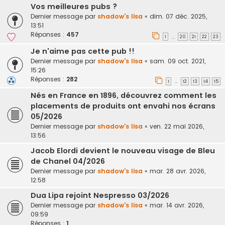
Vos meilleures pubs ?
Dernier message par
shadow's lisa
«
dim. 07 déc. 2025,
13:51
Réponses :
457
1
20
21
22
23
…
Je n'aime pas cette pub !!
Dernier message par
shadow's lisa
«
sam. 09 oct. 2021,
15:26
Réponses :
282
1
12
13
14
15
…
Nés en France en 1896, découvrez comment les
placements de produits ont envahi nos écrans
05/2026
Dernier message par
shadow's lisa
«
ven. 22 mai 2026,
13:56
Jacob Elordi devient le nouveau visage de Bleu
de Chanel 04/2026
Dernier message par
shadow's lisa
«
mar. 28 avr. 2026,
12:58
Dua Lipa rejoint Nespresso 03/2026
Dernier message par
shadow's lisa
«
mar. 14 avr. 2026,
09:59
Réponses :
1