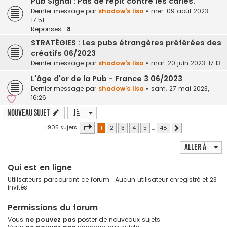
Pub Signal : Pas de répit contre les caries.
Dernier message par
shadow's lisa
«
mer. 09 août 2023,
17:51
Réponses :
8
STRATÉGIES : Les pubs étrangères préférées des
créatifs 06/2023
Dernier message par
shadow's lisa
«
mar. 20 juin 2023, 17:13
L'âge d'or de la Pub - France 3 06/2023
Dernier message par
shadow's lisa
«
sam. 27 mai 2023,
16:26
Nouveau sujet
Page
1
sur
48
1905 sujets
1
2
3
4
5
…
48
Suivante
Aller à
Qui est en ligne
Utilisateurs parcourant ce forum : Aucun utilisateur enregistré et 23
invités
Permissions du forum
Vous
ne pouvez pas
poster de nouveaux sujets