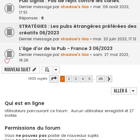
Pub Signal : Pas de répit contre les caries.
Dernier message par
shadow's lisa
«
mer. 09 août 2023,
17:51
Réponses :
8
STRATÉGIES : Les pubs étrangères préférées des
créatifs 06/2023
Dernier message par
shadow's lisa
«
mar. 20 juin 2023, 17:13
L'âge d'or de la Pub - France 3 06/2023
Dernier message par
shadow's lisa
«
sam. 27 mai 2023,
16:26
Nouveau sujet
Page
1
sur
48
1905 sujets
1
2
3
4
5
…
48
Suivante
Aller à
Qui est en ligne
Utilisateurs parcourant ce forum : Aucun utilisateur enregistré et 27
invités
Permissions du forum
Vous
ne pouvez pas
poster de nouveaux sujets