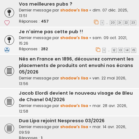
Vos meilleures pubs ?
Dernier message par
shadow's lisa
«
dim. 07 déc. 2025,
13:51
Réponses :
457
1
20
21
22
23
…
Je n'aime pas cette pub !!
Dernier message par
shadow's lisa
«
sam. 09 oct. 2021,
15:26
Réponses :
282
1
12
13
14
15
…
Nés en France en 1896, découvrez comment les
placements de produits ont envahi nos écrans
05/2026
Dernier message par
shadow's lisa
«
ven. 22 mai 2026,
13:56
Jacob Elordi devient le nouveau visage de Bleu
de Chanel 04/2026
Dernier message par
shadow's lisa
«
mar. 28 avr. 2026,
12:58
Dua Lipa rejoint Nespresso 03/2026
Dernier message par
shadow's lisa
«
mar. 14 avr. 2026,
09:59
Réponses :
1