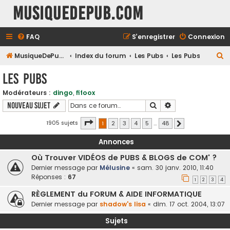
MusiqueDePub.com
FAQ
S’enregistrer
Connexion
R
MusiqueDePub.com
Index du forum
Les Pubs
Les Pubs
e
Les Pubs
c
Modérateurs :
dingo
,
fifoox
h
Rechercher
Recherche avancé
Nouveau sujet
e
r
Page
1
sur
48
1905 sujets
1
2
3
4
5
…
48
Suivante
c
Annonces
h
Où Trouver VIDÉOS de PUBS & BLOGS de COM' ?
e
Dernier message par
Mélusine
«
sam. 30 janv. 2010, 11:40
r
Réponses :
67
1
2
3
4
RÈGLEMENT du FORUM & AIDE INFORMATIQUE
Dernier message par
shadow's lisa
«
dim. 17 oct. 2004, 13:07
Sujets