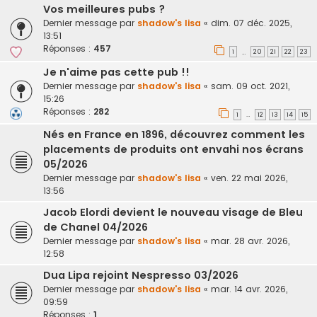
Vos meilleures pubs ?
Dernier message par
shadow's lisa
«
dim. 07 déc. 2025,
13:51
Réponses :
457
1
20
21
22
23
…
Je n'aime pas cette pub !!
Dernier message par
shadow's lisa
«
sam. 09 oct. 2021,
15:26
Réponses :
282
1
12
13
14
15
…
Nés en France en 1896, découvrez comment les
placements de produits ont envahi nos écrans
05/2026
Dernier message par
shadow's lisa
«
ven. 22 mai 2026,
13:56
Jacob Elordi devient le nouveau visage de Bleu
de Chanel 04/2026
Dernier message par
shadow's lisa
«
mar. 28 avr. 2026,
12:58
Dua Lipa rejoint Nespresso 03/2026
Dernier message par
shadow's lisa
«
mar. 14 avr. 2026,
09:59
Réponses :
1