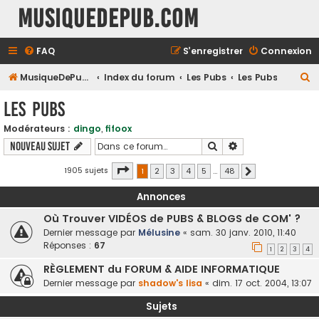
MusiqueDePub.com
FAQ
S’enregistrer
Connexion
R
MusiqueDePub.com
Index du forum
Les Pubs
Les Pubs
e
Les Pubs
c
Modérateurs :
dingo
,
fifoox
h
Rechercher
Recherche avancé
Nouveau sujet
e
r
Page
1
sur
48
1905 sujets
1
2
3
4
5
…
48
Suivante
c
Annonces
h
Où Trouver VIDÉOS de PUBS & BLOGS de COM' ?
e
Dernier message par
Mélusine
«
sam. 30 janv. 2010, 11:40
r
Réponses :
67
1
2
3
4
RÈGLEMENT du FORUM & AIDE INFORMATIQUE
Dernier message par
shadow's lisa
«
dim. 17 oct. 2004, 13:07
Sujets