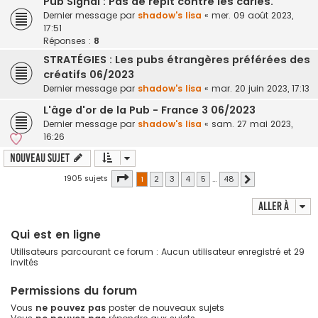
Pub Signal : Pas de répit contre les caries.
Dernier message par
shadow's lisa
«
mer. 09 août 2023,
17:51
Réponses :
8
STRATÉGIES : Les pubs étrangères préférées des
créatifs 06/2023
Dernier message par
shadow's lisa
«
mar. 20 juin 2023, 17:13
L'âge d'or de la Pub - France 3 06/2023
Dernier message par
shadow's lisa
«
sam. 27 mai 2023,
16:26
Nouveau sujet
Page
1
sur
48
1905 sujets
1
2
3
4
5
…
48
Suivante
Aller à
Qui est en ligne
Utilisateurs parcourant ce forum : Aucun utilisateur enregistré et 29
invités
Permissions du forum
Vous
ne pouvez pas
poster de nouveaux sujets