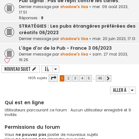
Pub Signal : Pas de répit contre les caries.
Dernier message par
shadow's lisa
«
mer. 09 août 2023,
17:51
Réponses :
8
STRATÉGIES : Les pubs étrangères préférées des
créatifs 06/2023
Dernier message par
shadow's lisa
«
mar. 20 juin 2023, 17:13
L'âge d'or de la Pub - France 3 06/2023
Dernier message par
shadow's lisa
«
sam. 27 mai 2023,
16:26
Nouveau sujet
Page
1
sur
48
1905 sujets
1
2
3
4
5
…
48
Suivante
Aller à
Qui est en ligne
Utilisateurs parcourant ce forum : Aucun utilisateur enregistré et 9
invités
Permissions du forum
Vous
ne pouvez pas
poster de nouveaux sujets