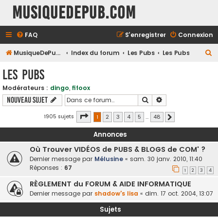
MusiqueDePub.com
FAQ
S’enregistrer
Connexion
R
MusiqueDePub.com
Index du forum
Les Pubs
Les Pubs
e
Les Pubs
c
Modérateurs :
dingo
,
fifoox
h
Rechercher
Recherche avancé
Nouveau sujet
e
r
Page
1
sur
48
1905 sujets
1
2
3
4
5
…
48
Suivante
c
Annonces
h
Où Trouver VIDÉOS de PUBS & BLOGS de COM' ?
e
Dernier message par
Mélusine
«
sam. 30 janv. 2010, 11:40
r
Réponses :
67
1
2
3
4
RÈGLEMENT du FORUM & AIDE INFORMATIQUE
Dernier message par
shadow's lisa
«
dim. 17 oct. 2004, 13:07
Sujets