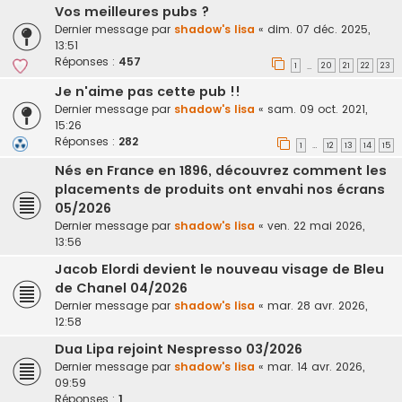
Vos meilleures pubs ?
Dernier message par
shadow's lisa
«
dim. 07 déc. 2025,
13:51
Réponses :
457
1
20
21
22
23
…
Je n'aime pas cette pub !!
Dernier message par
shadow's lisa
«
sam. 09 oct. 2021,
15:26
Réponses :
282
1
12
13
14
15
…
Nés en France en 1896, découvrez comment les
placements de produits ont envahi nos écrans
05/2026
Dernier message par
shadow's lisa
«
ven. 22 mai 2026,
13:56
Jacob Elordi devient le nouveau visage de Bleu
de Chanel 04/2026
Dernier message par
shadow's lisa
«
mar. 28 avr. 2026,
12:58
Dua Lipa rejoint Nespresso 03/2026
Dernier message par
shadow's lisa
«
mar. 14 avr. 2026,
09:59
Réponses :
1