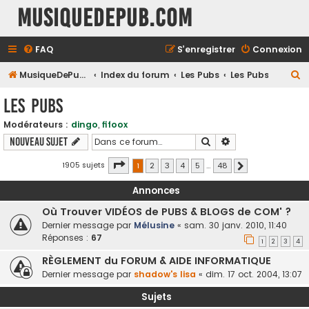
MusiqueDePub.com
FAQ
S’enregistrer
Connexion
R
MusiqueDePub.com
Index du forum
Les Pubs
Les Pubs
e
Les Pubs
c
Modérateurs :
dingo
,
fifoox
h
Rechercher
Recherche avancé
Nouveau sujet
e
r
Page
1
sur
48
1905 sujets
1
2
3
4
5
…
48
Suivante
c
Annonces
h
Où Trouver VIDÉOS de PUBS & BLOGS de COM' ?
e
Dernier message par
Mélusine
«
sam. 30 janv. 2010, 11:40
r
Réponses :
67
1
2
3
4
RÈGLEMENT du FORUM & AIDE INFORMATIQUE
Dernier message par
shadow's lisa
«
dim. 17 oct. 2004, 13:07
Sujets