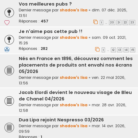
Vos meilleures pubs ?
Dernier message par
shadow's lisa
«
dim. 07 déc. 2025,
13:51
Réponses :
457
1
20
21
22
23
…
Je n'aime pas cette pub !!
Dernier message par
shadow's lisa
«
sam. 09 oct. 2021,
15:26
Réponses :
282
1
12
13
14
15
…
Nés en France en 1896, découvrez comment les
placements de produits ont envahi nos écrans
05/2026
Dernier message par
shadow's lisa
«
ven. 22 mai 2026,
13:56
Jacob Elordi devient le nouveau visage de Bleu
de Chanel 04/2026
Dernier message par
shadow's lisa
«
mar. 28 avr. 2026,
12:58
Dua Lipa rejoint Nespresso 03/2026
Dernier message par
shadow's lisa
«
mar. 14 avr. 2026,
09:59
Réponses :
1