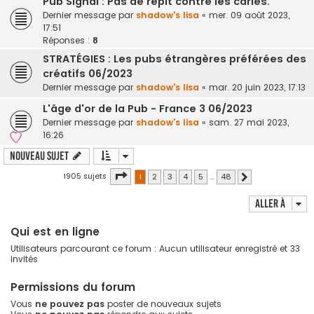
Pub Signal : Pas de répit contre les caries.
Dernier message par
shadow's lisa
«
mer. 09 août 2023,
17:51
Réponses :
8
STRATÉGIES : Les pubs étrangères préférées des
créatifs 06/2023
Dernier message par
shadow's lisa
«
mar. 20 juin 2023, 17:13
L'âge d'or de la Pub - France 3 06/2023
Dernier message par
shadow's lisa
«
sam. 27 mai 2023,
16:26
Nouveau sujet
Page
1
sur
48
1905 sujets
1
2
3
4
5
…
48
Suivante
Aller à
Qui est en ligne
Utilisateurs parcourant ce forum : Aucun utilisateur enregistré et 33
invités
Permissions du forum
Vous
ne pouvez pas
poster de nouveaux sujets