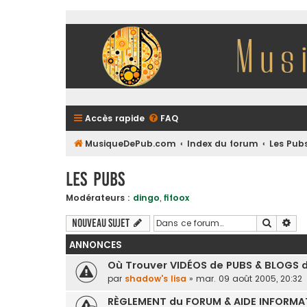
Accès rapide
FAQ
MusiqueDePub.com
Index du forum
Les Pub
Les Pubs
Modérateurs :
dingo
,
fifoox
Recherc
Rec
Nouveau sujet
ANNONCES
Où Trouver VIDÉOS de PUBS & BLOGS 
par
shadow's lisa
»
mar. 09 août 2005, 20:32
RÈGLEMENT du FORUM & AIDE INFORMA