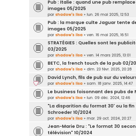
Pub : Italie : quand une pub remplace
images 05/2025
par
shadow's lisa
»
lun. 26 mai 2025, 12:53
Pub : la marque culte Jaguar tente d
images 05/2025
par
shadow's lisa
»
ven. 16 mai 2025, 16:51
STRATÉGIES : Quelles sont les publici
03/2025
par
shadow's lisa
»
ven. 14 mars 2025, 13:01
BETC, la french touch de la pub 02/2
par
shadow's lisa
»
dim. 23 févr. 2025, 20:28
David Lynch, fils de pub sur du velour
par
shadow's lisa
»
sam. 18 janv. 2025, 14:47
Le business foisonnant des pubs de
par
shadow's lisa
»
lun. 09 déc. 2024, 12:46
"La disparition du format 30' ou la f
Schroeder 10/2024
par
shadow's lisa
»
mar. 29 oct. 2024, 20:27
Jean-Marie Dru : "Le format 30 second
télévision" 10/2024