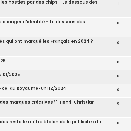
 les hosties par des chips - Le dessous des
1
e changer d'identité - Le dessous des
0
tés qui ont marqué les Français en 2024 ?
0
025
0
s 01/2025
0
 Noël au Royaume-Uni 12/2024
0
in des marques créatives?", Henri-Christian
0
es reste le mètre étalon de la publicité à la
0