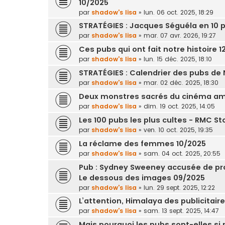
10/2025
par
shadow's lisa
»
lun. 06 oct. 2025, 18:29
STRATÉGIES : Jacques Séguéla en 10 p
par
shadow's lisa
»
mar. 07 avr. 2026, 19:27
Ces pubs qui ont fait notre histoire 
par
shadow's lisa
»
lun. 15 déc. 2025, 18:10
STRATÉGIES : Calendrier des pubs de 
par
shadow's lisa
»
mar. 02 déc. 2025, 18:30
Deux monstres sacrés du cinéma amé
par
shadow's lisa
»
dim. 19 oct. 2025, 14:05
Les 100 pubs les plus cultes - RMC St
par
shadow's lisa
»
ven. 10 oct. 2025, 19:35
La réclame des femmes 10/2025
par
shadow's lisa
»
sam. 04 oct. 2025, 20:55
Pub : Sydney Sweeney accusée de pr
Le dessous des images 09/2025
par
shadow's lisa
»
lun. 29 sept. 2025, 12:22
L’attention, Himalaya des publicitair
par
shadow's lisa
»
sam. 13 sept. 2025, 14:47
Mais pourquoi les pubs sont-elles si