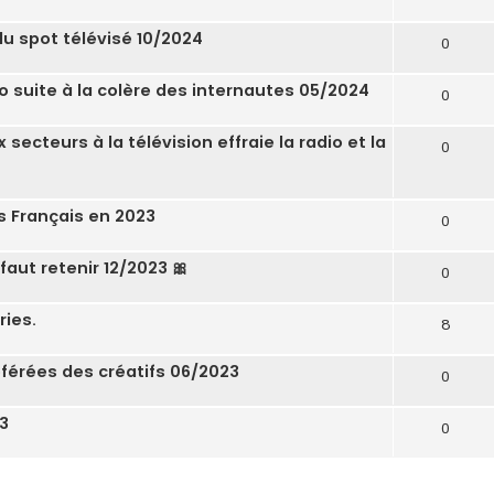
 du spot télévisé 10/2024
0
Pro suite à la colère des internautes 05/2024
0
 secteurs à la télévision effraie la radio et la
0
s Français en 2023
0
faut retenir 12/2023 🎀
0
ries.
8
férées des créatifs 06/2023
0
23
0