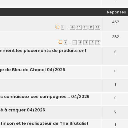
Réponses
457
1
19
20
21
22
23
…
282
1
11
12
13
14
15
…
omment les placements de produits ont
0
age de Bleu de Chanel 04/2026
0
1
ous connaissez ces campagnes... 04/2026
0
ité à croquer 04/2026
0
tinson et le réalisateur de The Brutalist
1