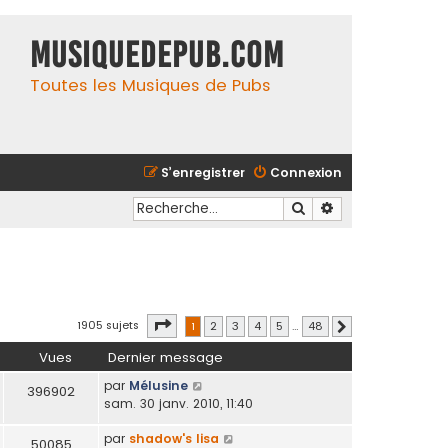
MusiqueDePub.com
Toutes les Musiques de Pubs
S’enregistrer
Connexion
Rechercher
Recherche avancé
Page
1
sur
48
1905 sujets
1
2
3
4
5
…
48
Suivante
Vues
Dernier message
par
Mélusine
396902
sam. 30 janv. 2010, 11:40
par
shadow's lisa
50085