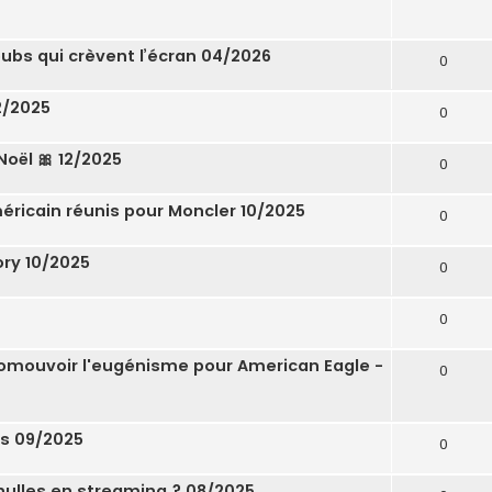
ubs qui crèvent l’écran 04/2026
0
12/2025
0
Noël 🎀 12/2025
0
ricain réunis pour Moncler 10/2025
0
ory 10/2025
0
0
omouvoir l'eugénisme pour American Eagle -
0
es 09/2025
0
 nulles en streaming ? 08/2025