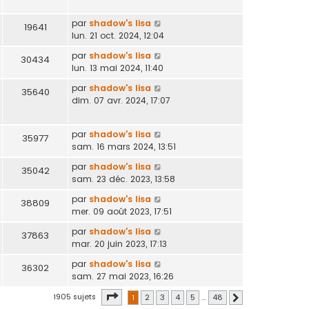
par
shadow's lisa
19641
lun. 21 oct. 2024, 12:04
par
shadow's lisa
30434
lun. 13 mai 2024, 11:40
par
shadow's lisa
35640
dim. 07 avr. 2024, 17:07
par
shadow's lisa
35977
sam. 16 mars 2024, 13:51
par
shadow's lisa
35042
sam. 23 déc. 2023, 13:58
par
shadow's lisa
38809
mer. 09 août 2023, 17:51
par
shadow's lisa
37863
mar. 20 juin 2023, 17:13
par
shadow's lisa
36302
sam. 27 mai 2023, 16:26
Page
1
sur
48
1905 sujets
1
2
3
4
5
…
48
Suivante