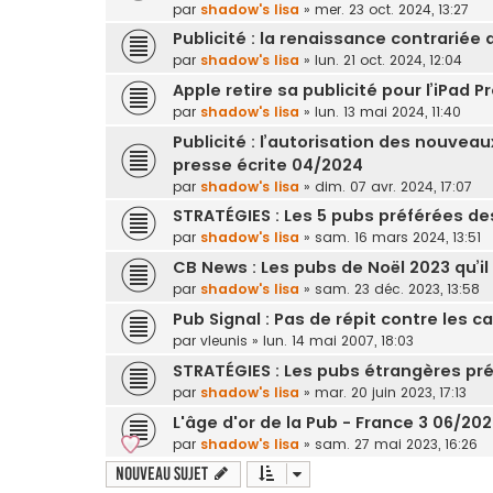
par
shadow's lisa
»
mer. 23 oct. 2024, 13:27
Publicité : la renaissance contrariée
par
shadow's lisa
»
lun. 21 oct. 2024, 12:04
Apple retire sa publicité pour l’iPad 
par
shadow's lisa
»
lun. 13 mai 2024, 11:40
Publicité : l’autorisation des nouveaux
presse écrite 04/2024
par
shadow's lisa
»
dim. 07 avr. 2024, 17:07
STRATÉGIES : Les 5 pubs préférées de
par
shadow's lisa
»
sam. 16 mars 2024, 13:51
CB News : Les pubs de Noël 2023 qu’il 
par
shadow's lisa
»
sam. 23 déc. 2023, 13:58
Pub Signal : Pas de répit contre les ca
par
vleunis
»
lun. 14 mai 2007, 18:03
STRATÉGIES : Les pubs étrangères pré
par
shadow's lisa
»
mar. 20 juin 2023, 17:13
L'âge d'or de la Pub - France 3 06/20
par
shadow's lisa
»
sam. 27 mai 2023, 16:26
Nouveau sujet