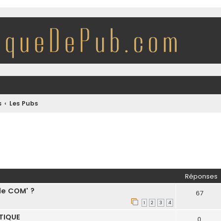
s
Les Pubs
her
herche avancée
Réponses
de COM' ?
67
1
2
3
4
TIQUE
0