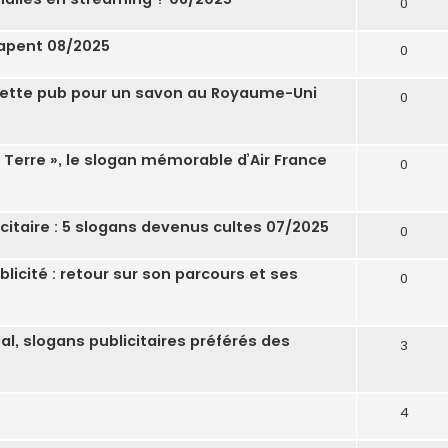
0
rapent 08/2025
0
r cette pub pour un savon au Royaume-Uni
0
la Terre », le slogan mémorable d’Air France
0
icitaire : 5 slogans devenus cultes 07/2025
0
blicité : retour sur son parcours et ses
0
al, slogans publicitaires préférés des
3
4