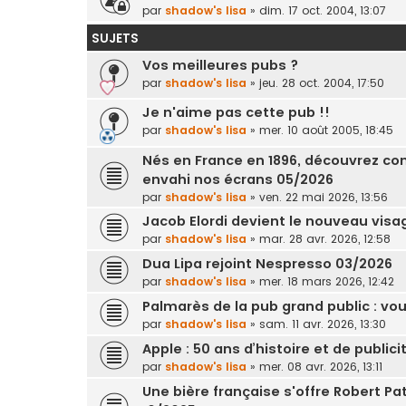
par
shadow's lisa
»
dim. 17 oct. 2004, 13:07
SUJETS
Vos meilleures pubs ?
par
shadow's lisa
»
jeu. 28 oct. 2004, 17:50
Je n'aime pas cette pub !!
par
shadow's lisa
»
mer. 10 août 2005, 18:45
Nés en France en 1896, découvrez c
envahi nos écrans 05/2026
par
shadow's lisa
»
ven. 22 mai 2026, 13:56
Jacob Elordi devient le nouveau vis
par
shadow's lisa
»
mar. 28 avr. 2026, 12:58
Dua Lipa rejoint Nespresso 03/2026
par
shadow's lisa
»
mer. 18 mars 2026, 12:42
Palmarès de la pub grand public : v
par
shadow's lisa
»
sam. 11 avr. 2026, 13:30
Apple : 50 ans d’histoire et de public
par
shadow's lisa
»
mer. 08 avr. 2026, 13:11
Une bière française s'offre Robert Pat