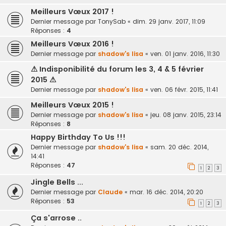
Meilleurs Vœux 2017 !
Dernier message par
TonySab
«
dim. 29 janv. 2017, 11:09
Réponses :
4
Meilleurs Vœux 2016 !
Dernier message par
shadow's lisa
«
ven. 01 janv. 2016, 11:30
⚠ Indisponibilité du forum les 3, 4 & 5 février
2015 ⚠
Dernier message par
shadow's lisa
«
ven. 06 févr. 2015, 11:41
Meilleurs Vœux 2015 !
Dernier message par
shadow's lisa
«
jeu. 08 janv. 2015, 23:14
Réponses :
8
Happy Birthday To Us !!!
Dernier message par
shadow's lisa
«
sam. 20 déc. 2014,
14:41
Réponses :
47
1
2
3
Jingle Bells ...
Dernier message par
Claude
«
mar. 16 déc. 2014, 20:20
Réponses :
53
1
2
3
Ça s'arrose ..