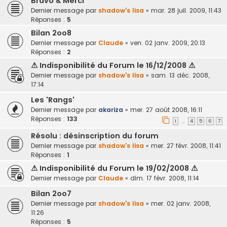
Bravo & Merci
Dernier message par
shadow's lisa
«
mar. 28 juil. 2009, 11:43
Réponses :
5
Bilan 2oo8
Dernier message par
Claude
«
ven. 02 janv. 2009, 20:13
Réponses :
2
⚠ Indisponibilité du Forum le 16/12/2008 ⚠
Dernier message par
shadow's lisa
«
sam. 13 déc. 2008,
17:14
Les 'Rangs'
Dernier message par
akariza
«
mer. 27 août 2008, 16:11
Réponses :
133
1
4
5
6
7
…
Résolu : désinscription du forum
Dernier message par
shadow's lisa
«
mer. 27 févr. 2008, 11:41
Réponses :
1
⚠ Indisponibilité du Forum le 19/02/2008 ⚠
Dernier message par
Claude
«
dim. 17 févr. 2008, 11:14
Bilan 2oo7
Dernier message par
shadow's lisa
«
mer. 02 janv. 2008,
11:26
Réponses :
5