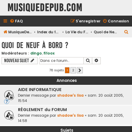
MusiqueDePub.com
FAQ
S’enregistrer
Connexion
R
MusiqueDePub.com
Index du forum
La Vie du Forum
Quoi de Neuf à Bord ?
e
Quoi de Neuf à Bord ?
c
Modérateurs :
dingo
,
fifoox
h
Rechercher
Recherche avancé
Nouveau sujet
e
r
78 sujets
1
2
Suivante
c
Annonces
h
AIDE INFORMATIQUE
e
Dernier message par
shadow's lisa
«
sam. 20 août 2005,
r
15:54
RÈGLEMENT du FORUM
Dernier message par
shadow's lisa
«
sam. 20 août 2005,
14:58
Sujets