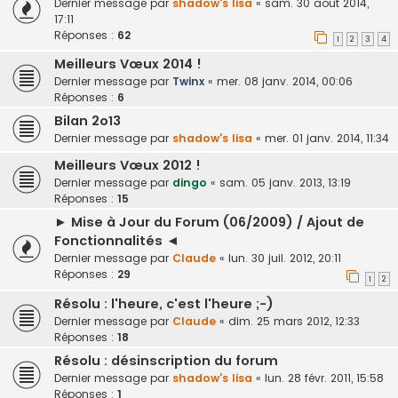
Dernier message par
shadow's lisa
«
sam. 30 août 2014,
17:11
Réponses :
62
1
2
3
4
Meilleurs Vœux 2014 !
Dernier message par
Twinx
«
mer. 08 janv. 2014, 00:06
Réponses :
6
Bilan 2o13
Dernier message par
shadow's lisa
«
mer. 01 janv. 2014, 11:34
Meilleurs Vœux 2012 !
Dernier message par
dingo
«
sam. 05 janv. 2013, 13:19
Réponses :
15
► Mise à Jour du Forum (06/2009) / Ajout de
Fonctionnalités ◄
Dernier message par
Claude
«
lun. 30 juil. 2012, 20:11
Réponses :
29
1
2
Résolu : l'heure, c'est l'heure ;-)
Dernier message par
Claude
«
dim. 25 mars 2012, 12:33
Réponses :
18
Résolu : désinscription du forum
Dernier message par
shadow's lisa
«
lun. 28 févr. 2011, 15:58
Réponses :
1