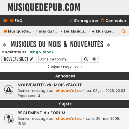
MusiqueDePub.com
FAQ
S’enregistrer
Connexion
R
MusiqueDePub.com
Index du forum
Les Musiques De Pubs
🔹 Musiques du Mois & Nouveautés 🔹
e
🔹 Musiques du Mois & Nouveautés 🔹
c
Modérateurs :
dingo
,
fifoox
h
Rechercher
Recherche avancé
Nouveau sujet
e
2 sujets • Page
1
sur
1
r
c
Annonces
h
NOUVEAUTÉS du MOIS d'AOÛT
Dernier message par
shadow's lisa
«
jeu. 02 juil. 2026, 20:03
e
Réponses :
3
r
Sujets
RÈGLEMENT du FORUM
Dernier message par
shadow's lisa
«
sam. 26 nov. 2005,
15:32