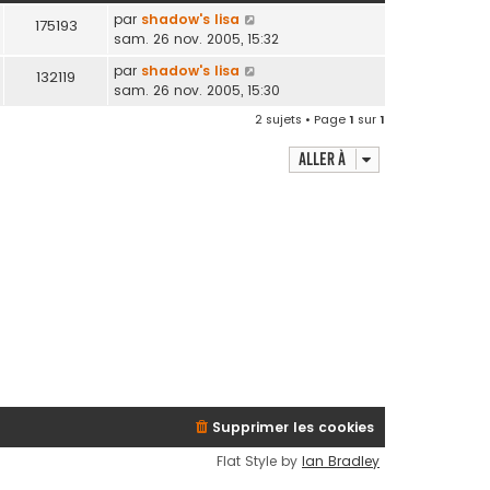
par
shadow's lisa
175193
sam. 26 nov. 2005, 15:32
par
shadow's lisa
132119
sam. 26 nov. 2005, 15:30
2 sujets • Page
1
sur
1
Aller à
Supprimer les cookies
Flat Style by
Ian Bradley