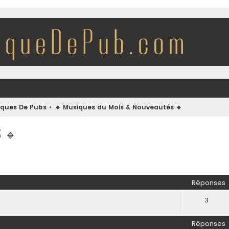
iques De Pubs
🔹 Musiques du Mois & Nouveautés 🔹
 🔹
her
herche avancée
Réponses
3
Réponses