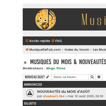
Accès rapide
FAQ
MusiqueDePub.com
Index du forum
Les Mus
🔹 Musiques du Mois & Nouveautés
Modérateurs :
dingo
,
fifoox
Recherc
Rec
Nouveau sujet
ANNONCES
NOUVEAUTÉS du MOIS d'AOÛT
par
shadow's lisa
»
mer. 10 août 2005, 06:30
SUJETS