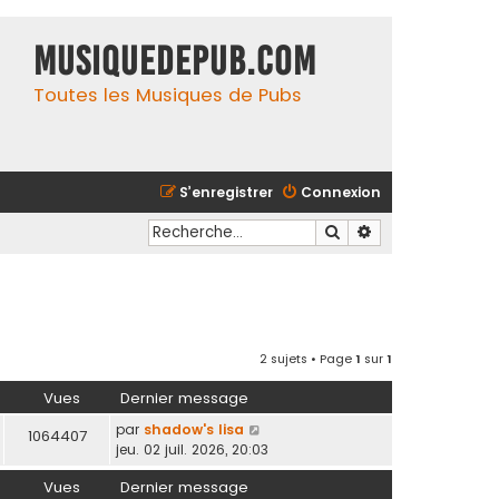
MusiqueDePub.com
Toutes les Musiques de Pubs
S’enregistrer
Connexion
Rechercher
Recherche avancé
2 sujets • Page
1
sur
1
Vues
Dernier message
par
shadow's lisa
1064407
jeu. 02 juil. 2026, 20:03
Vues
Dernier message