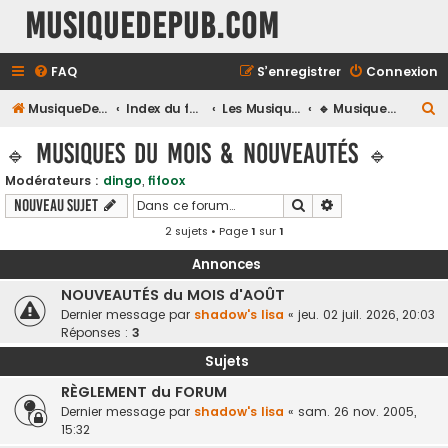
MusiqueDePub.com
FAQ
S’enregistrer
Connexion
R
MusiqueDePub.com
Index du forum
Les Musiques De Pubs
🔹 Musiques du Mois & Nouveautés 🔹
e
🔹 Musiques du Mois & Nouveautés 🔹
c
Modérateurs :
dingo
,
fifoox
h
Rechercher
Recherche avancé
Nouveau sujet
e
2 sujets • Page
1
sur
1
r
c
Annonces
h
NOUVEAUTÉS du MOIS d'AOÛT
Dernier message par
shadow's lisa
«
jeu. 02 juil. 2026, 20:03
e
Réponses :
3
r
Sujets
RÈGLEMENT du FORUM
Dernier message par
shadow's lisa
«
sam. 26 nov. 2005,
15:32