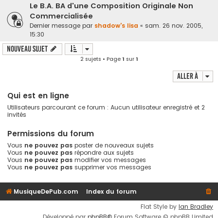
Le B.A. BA d'une Composition Originale Non
Commercialisée
Dernier message par
shadow's lisa
«
sam. 26 nov. 2005,
15:30
Nouveau sujet
2 sujets • Page
1
sur
1
Aller à
Qui est en ligne
Utilisateurs parcourant ce forum : Aucun utilisateur enregistré et 2
invités
Permissions du forum
Vous
ne pouvez pas
poster de nouveaux sujets
Vous
ne pouvez pas
répondre aux sujets
Vous
ne pouvez pas
modifier vos messages
Vous
ne pouvez pas
supprimer vos messages
MusiqueDePub.com
Index du forum
Flat Style by
Ian Bradley
Développé par
phpBB
® Forum Software © phpBB Limited