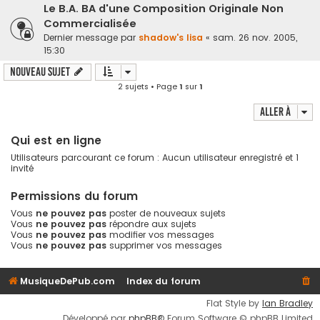
Le B.A. BA d'une Composition Originale Non
Commercialisée
Dernier message par
shadow's lisa
«
sam. 26 nov. 2005,
15:30
Nouveau sujet
2 sujets • Page
1
sur
1
Aller à
Qui est en ligne
Utilisateurs parcourant ce forum : Aucun utilisateur enregistré et 1
invité
Permissions du forum
Vous
ne pouvez pas
poster de nouveaux sujets
Vous
ne pouvez pas
répondre aux sujets
Vous
ne pouvez pas
modifier vos messages
Vous
ne pouvez pas
supprimer vos messages
MusiqueDePub.com
Index du forum
Flat Style by
Ian Bradley
Développé par
phpBB
® Forum Software © phpBB Limited