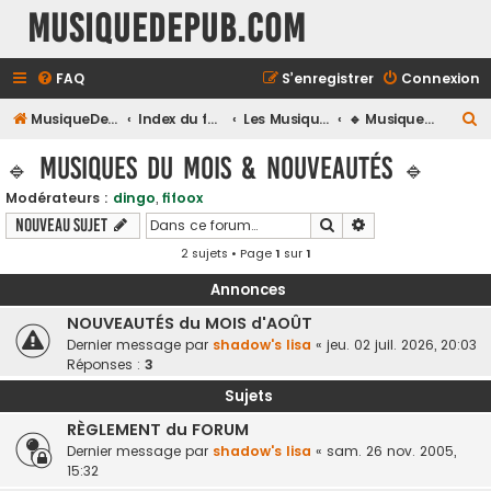
MusiqueDePub.com
FAQ
S’enregistrer
Connexion
R
MusiqueDePub.com
Index du forum
Les Musiques De Pubs
🔹 Musiques du Mois & Nouveautés 🔹
e
🔹 Musiques du Mois & Nouveautés 🔹
c
Modérateurs :
dingo
,
fifoox
h
Rechercher
Recherche avancé
Nouveau sujet
e
2 sujets • Page
1
sur
1
r
c
Annonces
h
NOUVEAUTÉS du MOIS d'AOÛT
Dernier message par
shadow's lisa
«
jeu. 02 juil. 2026, 20:03
e
Réponses :
3
r
Sujets
RÈGLEMENT du FORUM
Dernier message par
shadow's lisa
«
sam. 26 nov. 2005,
15:32