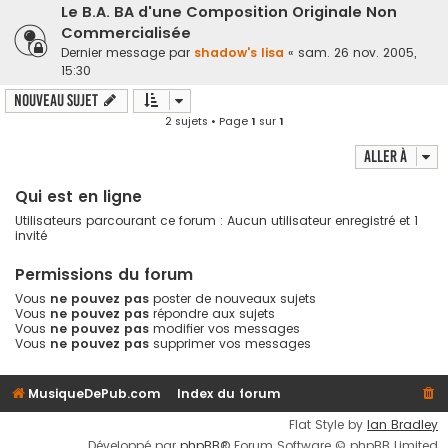
Le B.A. BA d'une Composition Originale Non
Commercialisée
Dernier message par
shadow's lisa
«
sam. 26 nov. 2005,
15:30
Nouveau sujet
2 sujets • Page
1
sur
1
Aller à
Qui est en ligne
Utilisateurs parcourant ce forum : Aucun utilisateur enregistré et 1
invité
Permissions du forum
Vous
ne pouvez pas
poster de nouveaux sujets
Vous
ne pouvez pas
répondre aux sujets
Vous
ne pouvez pas
modifier vos messages
Vous
ne pouvez pas
supprimer vos messages
MusiqueDePub.com
Index du forum
Flat Style by
Ian Bradley
Développé par
phpBB
® Forum Software © phpBB Limited