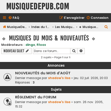
MusiqueDePub.com
FAQ
S’enregistrer
Connexion
R
MusiqueDePub.com
Index du forum
Les Musiques De Pubs
🔹 Musiques du Mois & Nouveautés 🔹
e
🔹 Musiques du Mois & Nouveautés 🔹
c
Modérateurs :
dingo
,
fifoox
h
Rechercher
Recherche avancé
Nouveau sujet
e
2 sujets • Page
1
sur
1
r
c
Annonces
h
NOUVEAUTÉS du MOIS d'AOÛT
Dernier message par
shadow's lisa
«
jeu. 02 juil. 2026, 20:03
e
Réponses :
3
r
Sujets
RÈGLEMENT du FORUM
Dernier message par
shadow's lisa
«
sam. 26 nov. 2005,
15:32