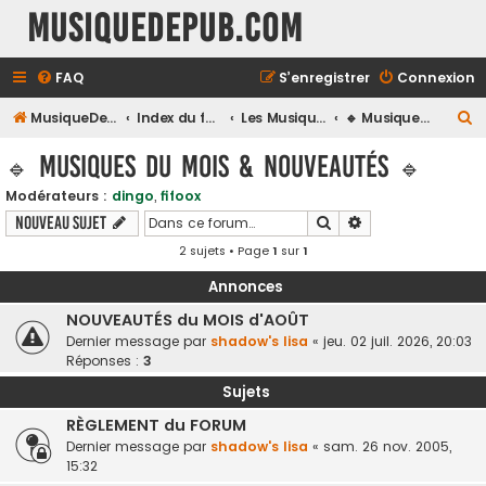
MusiqueDePub.com
FAQ
S’enregistrer
Connexion
R
MusiqueDePub.com
Index du forum
Les Musiques De Pubs
🔹 Musiques du Mois & Nouveautés 🔹
e
🔹 Musiques du Mois & Nouveautés 🔹
c
Modérateurs :
dingo
,
fifoox
h
Rechercher
Recherche avancé
Nouveau sujet
e
2 sujets • Page
1
sur
1
r
c
Annonces
h
NOUVEAUTÉS du MOIS d'AOÛT
Dernier message par
shadow's lisa
«
jeu. 02 juil. 2026, 20:03
e
Réponses :
3
r
Sujets
RÈGLEMENT du FORUM
Dernier message par
shadow's lisa
«
sam. 26 nov. 2005,
15:32