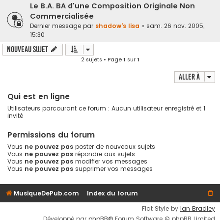
Le B.A. BA d'une Composition Originale Non
Commercialisée
Dernier message par
shadow's lisa
«
sam. 26 nov. 2005,
15:30
Nouveau sujet
2 sujets • Page
1
sur
1
Aller à
Qui est en ligne
Utilisateurs parcourant ce forum : Aucun utilisateur enregistré et 1
invité
Permissions du forum
Vous
ne pouvez pas
poster de nouveaux sujets
Vous
ne pouvez pas
répondre aux sujets
Vous
ne pouvez pas
modifier vos messages
Vous
ne pouvez pas
supprimer vos messages
MusiqueDePub.com
Index du forum
Flat Style by
Ian Bradley
Développé par
phpBB
® Forum Software © phpBB Limited