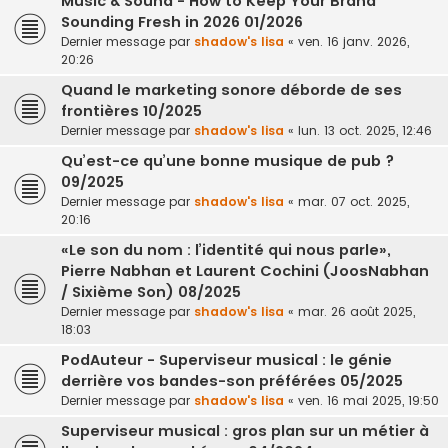
Music & Sound - How to Keep Your Brand
Sounding Fresh in 2026 01/2026
Dernier message par
shadow's lisa
«
ven. 16 janv. 2026,
20:26
Quand le marketing sonore déborde de ses
frontières 10/2025
Dernier message par
shadow's lisa
«
lun. 13 oct. 2025, 12:46
Qu’est-ce qu’une bonne musique de pub ?
09/2025
Dernier message par
shadow's lisa
«
mar. 07 oct. 2025,
20:16
«Le son du nom : l’identité qui nous parle»,
Pierre Nabhan et Laurent Cochini (JoosNabhan
/ Sixième Son) 08/2025
Dernier message par
shadow's lisa
«
mar. 26 août 2025,
18:03
PodAuteur - Superviseur musical : le génie
derrière vos bandes-son préférées 05/2025
Dernier message par
shadow's lisa
«
ven. 16 mai 2025, 19:50
Superviseur musical : gros plan sur un métier à