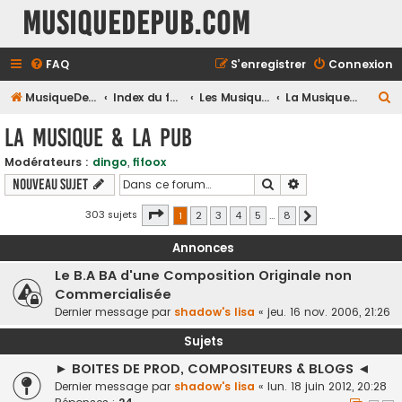
MusiqueDePub.com
FAQ
S’enregistrer
Connexion
R
MusiqueDePub.com
Index du forum
Les Musiques De Pubs
La Musique & la Pub
e
La Musique & la Pub
c
Modérateurs :
dingo
,
fifoox
h
Rechercher
Recherche avancé
Nouveau sujet
e
r
Page
1
sur
8
303 sujets
1
2
3
4
5
…
8
Suivante
c
Annonces
h
Le B.A BA d'une Composition Originale non
e
Commercialisée
r
Dernier message par
shadow's lisa
«
jeu. 16 nov. 2006, 21:26
Sujets
► BOITES DE PROD, COMPOSITEURS & BLOGS ◄
Dernier message par
shadow's lisa
«
lun. 18 juin 2012, 20:28