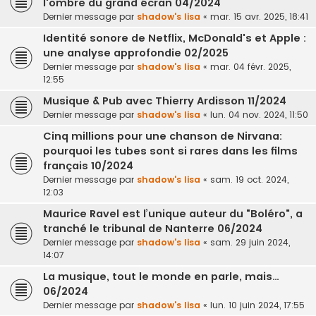
l'ombre du grand écran 04/2024
Dernier message par
shadow's lisa
«
mar. 15 avr. 2025, 18:41
Identité sonore de Netflix, McDonald's et Apple :
une analyse approfondie 02/2025
Dernier message par
shadow's lisa
«
mar. 04 févr. 2025,
12:55
Musique & Pub avec Thierry Ardisson 11/2024
Dernier message par
shadow's lisa
«
lun. 04 nov. 2024, 11:50
Cinq millions pour une chanson de Nirvana:
pourquoi les tubes sont si rares dans les films
français 10/2024
Dernier message par
shadow's lisa
«
sam. 19 oct. 2024,
12:03
Maurice Ravel est l’unique auteur du "Boléro", a
tranché le tribunal de Nanterre 06/2024
Dernier message par
shadow's lisa
«
sam. 29 juin 2024,
14:07
La musique, tout le monde en parle, mais…
06/2024
Dernier message par
shadow's lisa
«
lun. 10 juin 2024, 17:55