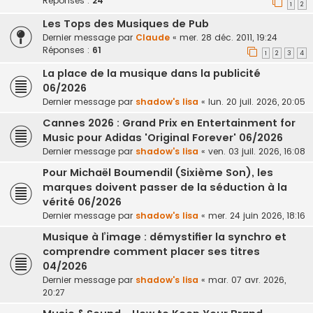
Réponses :
24
1
2
Les Tops des Musiques de Pub
Dernier message par
Claude
«
mer. 28 déc. 2011, 19:24
Réponses :
61
1
2
3
4
La place de la musique dans la publicité
06/2026
Dernier message par
shadow's lisa
«
lun. 20 juil. 2026, 20:05
Cannes 2026 : Grand Prix en Entertainment for
Music pour Adidas 'Original Forever' 06/2026
Dernier message par
shadow's lisa
«
ven. 03 juil. 2026, 16:08
Pour Michaël Boumendil (Sixième Son), les
marques doivent passer de la séduction à la
vérité 06/2026
Dernier message par
shadow's lisa
«
mer. 24 juin 2026, 18:16
Musique à l’image : démystifier la synchro et
comprendre comment placer ses titres
04/2026
Dernier message par
shadow's lisa
«
mar. 07 avr. 2026,
20:27