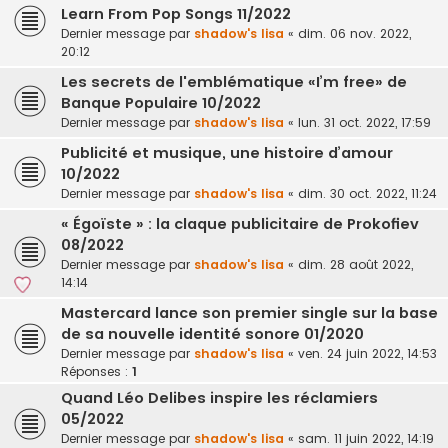
Learn From Pop Songs 11/2022
Dernier message par
shadow's lisa
«
dim. 06 nov. 2022,
20:12
Les secrets de l'emblématique «I’m free» de
Banque Populaire 10/2022
Dernier message par
shadow's lisa
«
lun. 31 oct. 2022, 17:59
Publicité et musique, une histoire d’amour
10/2022
Dernier message par
shadow's lisa
«
dim. 30 oct. 2022, 11:24
« Égoïste » : la claque publicitaire de Prokofiev
08/2022
Dernier message par
shadow's lisa
«
dim. 28 août 2022,
14:14
Mastercard lance son premier single sur la base
de sa nouvelle identité sonore 01/2020
Dernier message par
shadow's lisa
«
ven. 24 juin 2022, 14:53
Réponses :
1
Quand Léo Delibes inspire les réclamiers
05/2022
Dernier message par
shadow's lisa
«
sam. 11 juin 2022, 14:19