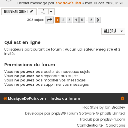
Dernier message par
shadow's lisa
«
mer. 13 oct. 2021, 18:23
Nouveau sujet
Page
1
sur
8
303 sujets
1
2
3
4
5
…
8
Suivante
Aller à
Qui est en ligne
Utilisateurs parcourant ce forum : Aucun utilisateur enregistré et 2
invités
Permissions du forum
Vous
ne pouvez pas
poster de nouveaux sujets
Vous
ne pouvez pas
répondre aux sujets
Vous
ne pouvez pas
modifier vos messages
Vous
ne pouvez pas
supprimer vos messages
MusiqueDePub.com
Index du forum
Flat Style by
Ian Bradley
Développé par
phpBB
® Forum Software © phpBB Limited
Traduit par
phpBB-fr.com
Confidentialité
|
Conditions