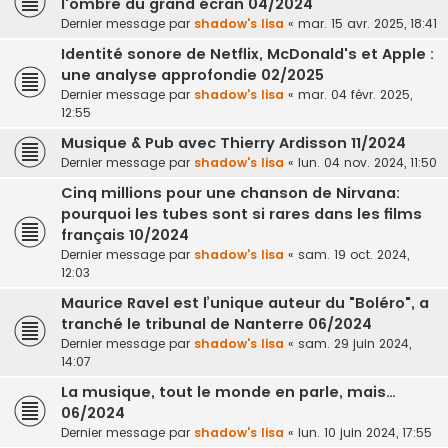
l'ombre du grand écran 04/2024
Dernier message par
shadow's lisa
«
mar. 15 avr. 2025, 18:41
Identité sonore de Netflix, McDonald's et Apple :
une analyse approfondie 02/2025
Dernier message par
shadow's lisa
«
mar. 04 févr. 2025,
12:55
Musique & Pub avec Thierry Ardisson 11/2024
Dernier message par
shadow's lisa
«
lun. 04 nov. 2024, 11:50
Cinq millions pour une chanson de Nirvana:
pourquoi les tubes sont si rares dans les films
français 10/2024
Dernier message par
shadow's lisa
«
sam. 19 oct. 2024,
12:03
Maurice Ravel est l’unique auteur du "Boléro", a
tranché le tribunal de Nanterre 06/2024
Dernier message par
shadow's lisa
«
sam. 29 juin 2024,
14:07
La musique, tout le monde en parle, mais…
06/2024
Dernier message par
shadow's lisa
«
lun. 10 juin 2024, 17:55