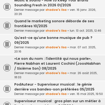
Music & Sound - How to Keep Your Brand
Sounding Fresh in 2026 01/2026
Dernier message par
shadow's lisa
«
ven. 16 janv. 2026,
20:26
Quand le marketing sonore déborde de ses
frontières 10/2025
Dernier message par
shadow's lisa
«
lun. 13 oct. 2025, 12:46
Qu’est-ce qu’une bonne musique de pub ?
09/2025
Dernier message par
shadow's lisa
«
mar. 07 oct. 2025,
20:16
«Le son du nom : l’identité qui nous parle»,
Pierre Nabhan et Laurent Cochini (JoosNabhan
/ Sixième Son) 08/2025
Dernier message par
shadow's lisa
«
mar. 26 août 2025,
18:03
PodAuteur - Superviseur musical : le génie
derrière vos bandes-son préférées 05/2025
Dernier message par
shadow's lisa
«
ven. 16 mai 2025, 19:50
Superviseur musical : gros plan sur un métier à