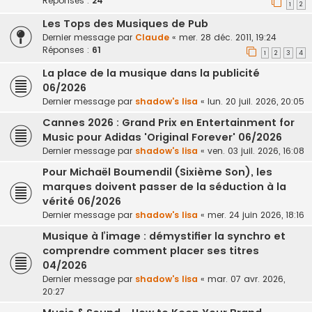
Réponses :
24
1
2
Les Tops des Musiques de Pub
Dernier message par
Claude
«
mer. 28 déc. 2011, 19:24
Réponses :
61
1
2
3
4
La place de la musique dans la publicité
06/2026
Dernier message par
shadow's lisa
«
lun. 20 juil. 2026, 20:05
Cannes 2026 : Grand Prix en Entertainment for
Music pour Adidas 'Original Forever' 06/2026
Dernier message par
shadow's lisa
«
ven. 03 juil. 2026, 16:08
Pour Michaël Boumendil (Sixième Son), les
marques doivent passer de la séduction à la
vérité 06/2026
Dernier message par
shadow's lisa
«
mer. 24 juin 2026, 18:16
Musique à l’image : démystifier la synchro et
comprendre comment placer ses titres
04/2026
Dernier message par
shadow's lisa
«
mar. 07 avr. 2026,
20:27