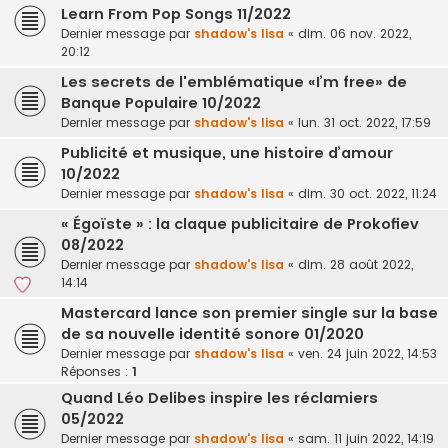
Learn From Pop Songs 11/2022
Dernier message par
shadow's lisa
«
dim. 06 nov. 2022,
20:12
Les secrets de l'emblématique «I’m free» de
Banque Populaire 10/2022
Dernier message par
shadow's lisa
«
lun. 31 oct. 2022, 17:59
Publicité et musique, une histoire d’amour
10/2022
Dernier message par
shadow's lisa
«
dim. 30 oct. 2022, 11:24
« Égoïste » : la claque publicitaire de Prokofiev
08/2022
Dernier message par
shadow's lisa
«
dim. 28 août 2022,
14:14
Mastercard lance son premier single sur la base
de sa nouvelle identité sonore 01/2020
Dernier message par
shadow's lisa
«
ven. 24 juin 2022, 14:53
Réponses :
1
Quand Léo Delibes inspire les réclamiers
05/2022
Dernier message par
shadow's lisa
«
sam. 11 juin 2022, 14:19