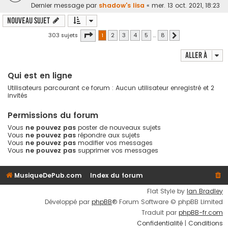
Dernier message par
shadow's lisa
«
mer. 13 oct. 2021, 18:23
Nouveau sujet
Page
1
sur
8
303 sujets
1
2
3
4
5
…
8
Suivante
Aller à
Qui est en ligne
Utilisateurs parcourant ce forum : Aucun utilisateur enregistré et 2
invités
Permissions du forum
Vous
ne pouvez pas
poster de nouveaux sujets
Vous
ne pouvez pas
répondre aux sujets
Vous
ne pouvez pas
modifier vos messages
Vous
ne pouvez pas
supprimer vos messages
MusiqueDePub.com
Index du forum
Flat Style by
Ian Bradley
Développé par
phpBB
® Forum Software © phpBB Limited
Traduit par
phpBB-fr.com
Confidentialité
|
Conditions