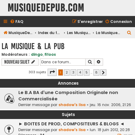
MusiqueDePub.com
FAQ
S’enregistrer
Connexion
R
MusiqueDePub.com
Index du forum
Les Musiques De Pubs
La Musique & la Pub
e
La Musique & la Pub
c
Modérateurs :
dingo
,
fifoox
h
Rechercher
Recherche avancé
Nouveau sujet
e
r
Page
1
sur
8
303 sujets
1
2
3
4
5
…
8
Suivante
c
Annonces
h
Le B.A BA d'une Composition Originale non
e
Commercialisée
r
Dernier message par
shadow's lisa
«
jeu. 16 nov. 2006, 21:26
Sujets
► BOITES DE PROD, COMPOSITEURS & BLOGS ◄
Dernier message par
shadow's lisa
«
lun. 18 juin 2012, 20:28