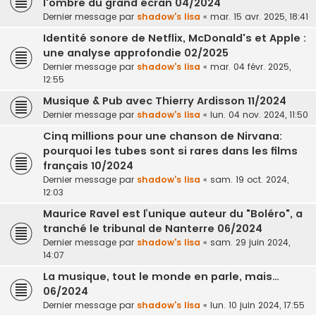
l'ombre du grand écran 04/2024
Dernier message par
shadow's lisa
«
mar. 15 avr. 2025, 18:41
Identité sonore de Netflix, McDonald's et Apple :
une analyse approfondie 02/2025
Dernier message par
shadow's lisa
«
mar. 04 févr. 2025,
12:55
Musique & Pub avec Thierry Ardisson 11/2024
Dernier message par
shadow's lisa
«
lun. 04 nov. 2024, 11:50
Cinq millions pour une chanson de Nirvana:
pourquoi les tubes sont si rares dans les films
français 10/2024
Dernier message par
shadow's lisa
«
sam. 19 oct. 2024,
12:03
Maurice Ravel est l’unique auteur du "Boléro", a
tranché le tribunal de Nanterre 06/2024
Dernier message par
shadow's lisa
«
sam. 29 juin 2024,
14:07
La musique, tout le monde en parle, mais…
06/2024
Dernier message par
shadow's lisa
«
lun. 10 juin 2024, 17:55