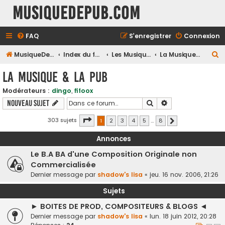
MusiqueDePub.com
FAQ
S’enregistrer
Connexion
R
MusiqueDePub.com
Index du forum
Les Musiques De Pubs
La Musique & la Pub
e
La Musique & la Pub
c
Modérateurs :
dingo
,
fifoox
h
Rechercher
Recherche avancé
Nouveau sujet
e
r
Page
1
sur
8
303 sujets
1
2
3
4
5
…
8
Suivante
c
Annonces
h
Le B.A BA d'une Composition Originale non
e
Commercialisée
r
Dernier message par
shadow's lisa
«
jeu. 16 nov. 2006, 21:26
Sujets
► BOITES DE PROD, COMPOSITEURS & BLOGS ◄
Dernier message par
shadow's lisa
«
lun. 18 juin 2012, 20:28