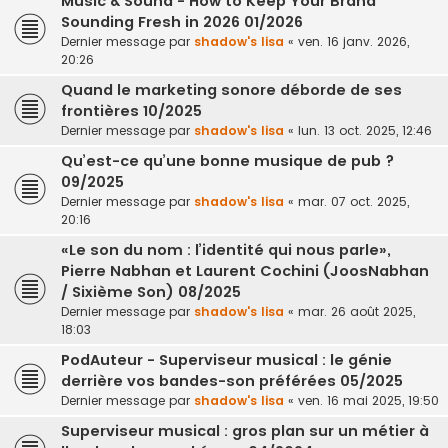
Music & Sound - How to Keep Your Brand
Sounding Fresh in 2026 01/2026
Dernier message par
shadow's lisa
«
ven. 16 janv. 2026,
20:26
Quand le marketing sonore déborde de ses
frontières 10/2025
Dernier message par
shadow's lisa
«
lun. 13 oct. 2025, 12:46
Qu’est-ce qu’une bonne musique de pub ?
09/2025
Dernier message par
shadow's lisa
«
mar. 07 oct. 2025,
20:16
«Le son du nom : l’identité qui nous parle»,
Pierre Nabhan et Laurent Cochini (JoosNabhan
/ Sixième Son) 08/2025
Dernier message par
shadow's lisa
«
mar. 26 août 2025,
18:03
PodAuteur - Superviseur musical : le génie
derrière vos bandes-son préférées 05/2025
Dernier message par
shadow's lisa
«
ven. 16 mai 2025, 19:50
Superviseur musical : gros plan sur un métier à