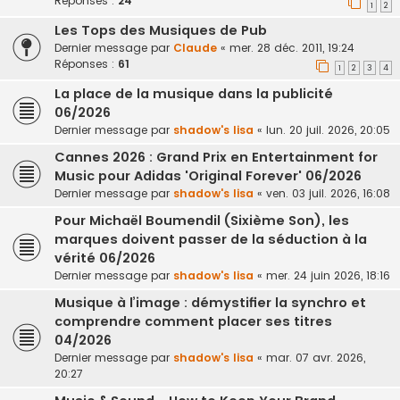
Réponses :
24
1
2
Les Tops des Musiques de Pub
Dernier message par
Claude
«
mer. 28 déc. 2011, 19:24
Réponses :
61
1
2
3
4
La place de la musique dans la publicité
06/2026
Dernier message par
shadow's lisa
«
lun. 20 juil. 2026, 20:05
Cannes 2026 : Grand Prix en Entertainment for
Music pour Adidas 'Original Forever' 06/2026
Dernier message par
shadow's lisa
«
ven. 03 juil. 2026, 16:08
Pour Michaël Boumendil (Sixième Son), les
marques doivent passer de la séduction à la
vérité 06/2026
Dernier message par
shadow's lisa
«
mer. 24 juin 2026, 18:16
Musique à l’image : démystifier la synchro et
comprendre comment placer ses titres
04/2026
Dernier message par
shadow's lisa
«
mar. 07 avr. 2026,
20:27