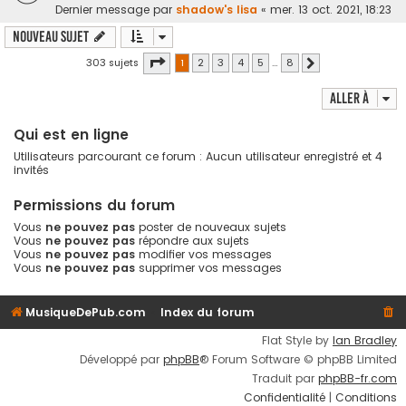
Dernier message par
shadow's lisa
«
mer. 13 oct. 2021, 18:23
Nouveau sujet
Page
1
sur
8
303 sujets
1
2
3
4
5
…
8
Suivante
Aller à
Qui est en ligne
Utilisateurs parcourant ce forum : Aucun utilisateur enregistré et 4
invités
Permissions du forum
Vous
ne pouvez pas
poster de nouveaux sujets
Vous
ne pouvez pas
répondre aux sujets
Vous
ne pouvez pas
modifier vos messages
Vous
ne pouvez pas
supprimer vos messages
MusiqueDePub.com
Index du forum
Flat Style by
Ian Bradley
Développé par
phpBB
® Forum Software © phpBB Limited
Traduit par
phpBB-fr.com
Confidentialité
|
Conditions