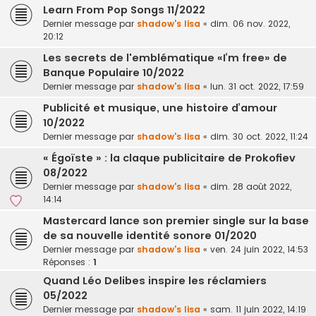
Learn From Pop Songs 11/2022
Dernier message par
shadow's lisa
«
dim. 06 nov. 2022,
20:12
Les secrets de l'emblématique «I’m free» de
Banque Populaire 10/2022
Dernier message par
shadow's lisa
«
lun. 31 oct. 2022, 17:59
Publicité et musique, une histoire d’amour
10/2022
Dernier message par
shadow's lisa
«
dim. 30 oct. 2022, 11:24
« Égoïste » : la claque publicitaire de Prokofiev
08/2022
Dernier message par
shadow's lisa
«
dim. 28 août 2022,
14:14
Mastercard lance son premier single sur la base
de sa nouvelle identité sonore 01/2020
Dernier message par
shadow's lisa
«
ven. 24 juin 2022, 14:53
Réponses :
1
Quand Léo Delibes inspire les réclamiers
05/2022
Dernier message par
shadow's lisa
«
sam. 11 juin 2022, 14:19