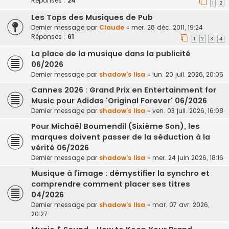
Réponses :
24
1
2
Les Tops des Musiques de Pub
Dernier message par
Claude
«
mer. 28 déc. 2011, 19:24
Réponses :
61
1
2
3
4
La place de la musique dans la publicité
06/2026
Dernier message par
shadow's lisa
«
lun. 20 juil. 2026, 20:05
Cannes 2026 : Grand Prix en Entertainment for
Music pour Adidas 'Original Forever' 06/2026
Dernier message par
shadow's lisa
«
ven. 03 juil. 2026, 16:08
Pour Michaël Boumendil (Sixième Son), les
marques doivent passer de la séduction à la
vérité 06/2026
Dernier message par
shadow's lisa
«
mer. 24 juin 2026, 18:16
Musique à l’image : démystifier la synchro et
comprendre comment placer ses titres
04/2026
Dernier message par
shadow's lisa
«
mar. 07 avr. 2026,
20:27