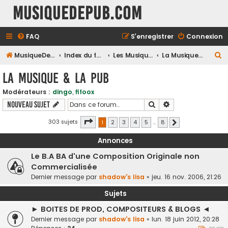
MusiqueDePub.com
FAQ
S’enregistrer
Connexion
R
MusiqueDePub.com
Index du forum
Les Musiques De Pubs
La Musique & la Pub
e
La Musique & la Pub
c
Modérateurs :
dingo
,
fifoox
h
Rechercher
Recherche avancé
Nouveau sujet
e
r
Page
1
sur
8
303 sujets
1
2
3
4
5
…
8
Suivante
c
Annonces
h
Le B.A BA d'une Composition Originale non
e
Commercialisée
r
Dernier message par
shadow's lisa
«
jeu. 16 nov. 2006, 21:26
Sujets
► BOITES DE PROD, COMPOSITEURS & BLOGS ◄
Dernier message par
shadow's lisa
«
lun. 18 juin 2012, 20:28