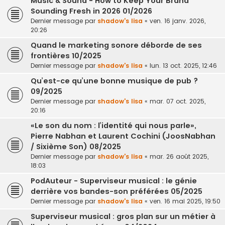
Music & Sound - How to Keep Your Brand
Sounding Fresh in 2026 01/2026
Dernier message par
shadow's lisa
«
ven. 16 janv. 2026,
20:26
Quand le marketing sonore déborde de ses
frontières 10/2025
Dernier message par
shadow's lisa
«
lun. 13 oct. 2025, 12:46
Qu’est-ce qu’une bonne musique de pub ?
09/2025
Dernier message par
shadow's lisa
«
mar. 07 oct. 2025,
20:16
«Le son du nom : l’identité qui nous parle»,
Pierre Nabhan et Laurent Cochini (JoosNabhan
/ Sixième Son) 08/2025
Dernier message par
shadow's lisa
«
mar. 26 août 2025,
18:03
PodAuteur - Superviseur musical : le génie
derrière vos bandes-son préférées 05/2025
Dernier message par
shadow's lisa
«
ven. 16 mai 2025, 19:50
Superviseur musical : gros plan sur un métier à