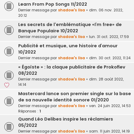
Learn From Pop Songs 11/2022
Dernier message par
shadow's lisa
«
dim. 06 nov. 2022,
20:12
Les secrets de l'emblématique «I’m free» de
Banque Populaire 10/2022
Dernier message par
shadow's lisa
«
lun. 31 oct. 2022, 17:59
Publicité et musique, une histoire d’amour
10/2022
Dernier message par
shadow's lisa
«
dim. 30 oct. 2022, 11:24
« Égoïste » : la claque publicitaire de Prokofiev
08/2022
Dernier message par
shadow's lisa
«
dim. 28 août 2022,
14:14
Mastercard lance son premier single sur la base
de sa nouvelle identité sonore 01/2020
Dernier message par
shadow's lisa
«
ven. 24 juin 2022, 14:53
Réponses :
1
Quand Léo Delibes inspire les réclamiers
05/2022
Dernier message par
shadow's lisa
«
sam. 11 juin 2022, 14:19