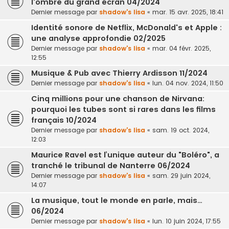
l'ombre du grand écran 04/2024
Dernier message par
shadow's lisa
«
mar. 15 avr. 2025, 18:41
Identité sonore de Netflix, McDonald's et Apple :
une analyse approfondie 02/2025
Dernier message par
shadow's lisa
«
mar. 04 févr. 2025,
12:55
Musique & Pub avec Thierry Ardisson 11/2024
Dernier message par
shadow's lisa
«
lun. 04 nov. 2024, 11:50
Cinq millions pour une chanson de Nirvana:
pourquoi les tubes sont si rares dans les films
français 10/2024
Dernier message par
shadow's lisa
«
sam. 19 oct. 2024,
12:03
Maurice Ravel est l’unique auteur du "Boléro", a
tranché le tribunal de Nanterre 06/2024
Dernier message par
shadow's lisa
«
sam. 29 juin 2024,
14:07
La musique, tout le monde en parle, mais…
06/2024
Dernier message par
shadow's lisa
«
lun. 10 juin 2024, 17:55