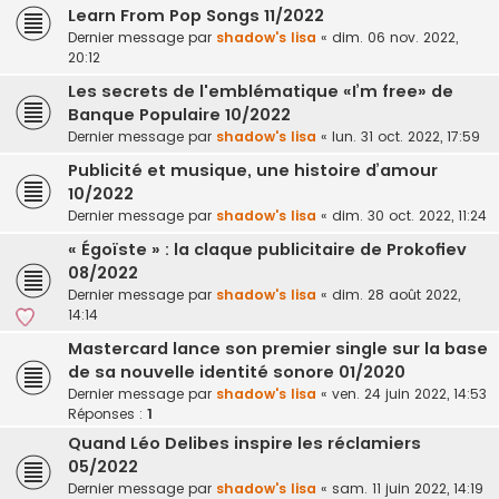
Learn From Pop Songs 11/2022
Dernier message par
shadow's lisa
«
dim. 06 nov. 2022,
20:12
Les secrets de l'emblématique «I’m free» de
Banque Populaire 10/2022
Dernier message par
shadow's lisa
«
lun. 31 oct. 2022, 17:59
Publicité et musique, une histoire d’amour
10/2022
Dernier message par
shadow's lisa
«
dim. 30 oct. 2022, 11:24
« Égoïste » : la claque publicitaire de Prokofiev
08/2022
Dernier message par
shadow's lisa
«
dim. 28 août 2022,
14:14
Mastercard lance son premier single sur la base
de sa nouvelle identité sonore 01/2020
Dernier message par
shadow's lisa
«
ven. 24 juin 2022, 14:53
Réponses :
1
Quand Léo Delibes inspire les réclamiers
05/2022
Dernier message par
shadow's lisa
«
sam. 11 juin 2022, 14:19