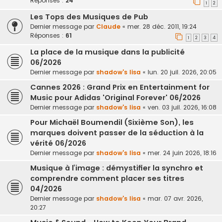
Réponses :
24
1
2
Les Tops des Musiques de Pub
Dernier message par
Claude
«
mer. 28 déc. 2011, 19:24
Réponses :
61
1
2
3
4
La place de la musique dans la publicité
06/2026
Dernier message par
shadow's lisa
«
lun. 20 juil. 2026, 20:05
Cannes 2026 : Grand Prix en Entertainment for
Music pour Adidas 'Original Forever' 06/2026
Dernier message par
shadow's lisa
«
ven. 03 juil. 2026, 16:08
Pour Michaël Boumendil (Sixième Son), les
marques doivent passer de la séduction à la
vérité 06/2026
Dernier message par
shadow's lisa
«
mer. 24 juin 2026, 18:16
Musique à l’image : démystifier la synchro et
comprendre comment placer ses titres
04/2026
Dernier message par
shadow's lisa
«
mar. 07 avr. 2026,
20:27