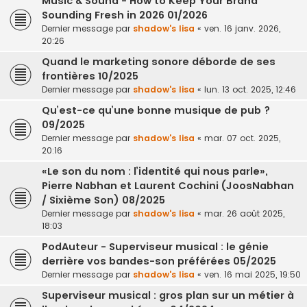
Music & Sound - How to Keep Your Brand
Sounding Fresh in 2026 01/2026
Dernier message par
shadow's lisa
«
ven. 16 janv. 2026,
20:26
Quand le marketing sonore déborde de ses
frontières 10/2025
Dernier message par
shadow's lisa
«
lun. 13 oct. 2025, 12:46
Qu’est-ce qu’une bonne musique de pub ?
09/2025
Dernier message par
shadow's lisa
«
mar. 07 oct. 2025,
20:16
«Le son du nom : l’identité qui nous parle»,
Pierre Nabhan et Laurent Cochini (JoosNabhan
/ Sixième Son) 08/2025
Dernier message par
shadow's lisa
«
mar. 26 août 2025,
18:03
PodAuteur - Superviseur musical : le génie
derrière vos bandes-son préférées 05/2025
Dernier message par
shadow's lisa
«
ven. 16 mai 2025, 19:50
Superviseur musical : gros plan sur un métier à