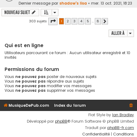
Dernier message par
shadow's lisa
«
mer. 13 oct. 2021, 18:23
Nouveau sujet
Page
1
sur
8
303 sujets
1
2
3
4
5
…
8
Suivante
Aller à
Qui est en ligne
Utilisateurs parcourant ce forum : Aucun utilisateur enregistré et 10
invités
Permissions du forum
Vous
ne pouvez pas
poster de nouveaux sujets
Vous
ne pouvez pas
répondre aux sujets
Vous
ne pouvez pas
modifier vos messages
Vous
ne pouvez pas
supprimer vos messages
MusiqueDePub.com
Index du forum
Flat Style by
Ian Bradley
Développé par
phpBB
® Forum Software © phpBB Limited
Traduit par
phpBB-fr.com
Confidentialité
|
Conditions