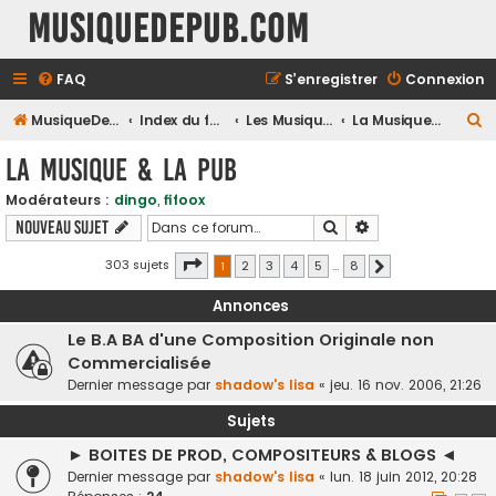
MusiqueDePub.com
FAQ
S’enregistrer
Connexion
R
MusiqueDePub.com
Index du forum
Les Musiques De Pubs
La Musique & la Pub
e
La Musique & la Pub
c
Modérateurs :
dingo
,
fifoox
h
Rechercher
Recherche avancé
Nouveau sujet
e
r
Page
1
sur
8
303 sujets
1
2
3
4
5
…
8
Suivante
c
Annonces
h
Le B.A BA d'une Composition Originale non
e
Commercialisée
r
Dernier message par
shadow's lisa
«
jeu. 16 nov. 2006, 21:26
Sujets
► BOITES DE PROD, COMPOSITEURS & BLOGS ◄
Dernier message par
shadow's lisa
«
lun. 18 juin 2012, 20:28