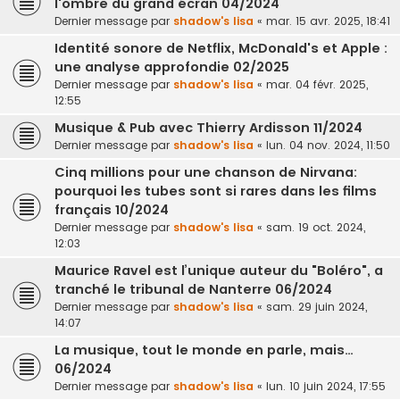
l'ombre du grand écran 04/2024
Dernier message par
shadow's lisa
«
mar. 15 avr. 2025, 18:41
Identité sonore de Netflix, McDonald's et Apple :
une analyse approfondie 02/2025
Dernier message par
shadow's lisa
«
mar. 04 févr. 2025,
12:55
Musique & Pub avec Thierry Ardisson 11/2024
Dernier message par
shadow's lisa
«
lun. 04 nov. 2024, 11:50
Cinq millions pour une chanson de Nirvana:
pourquoi les tubes sont si rares dans les films
français 10/2024
Dernier message par
shadow's lisa
«
sam. 19 oct. 2024,
12:03
Maurice Ravel est l’unique auteur du "Boléro", a
tranché le tribunal de Nanterre 06/2024
Dernier message par
shadow's lisa
«
sam. 29 juin 2024,
14:07
La musique, tout le monde en parle, mais…
06/2024
Dernier message par
shadow's lisa
«
lun. 10 juin 2024, 17:55