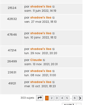
par
shadow's lisa
21524
sam. 11 juin 2022, 14:19
par
shadow's lisa
42832
ven. 27 mai 2022, 18:10
par
shadow's lisa
47846
lun. 10 janv. 2022, 18:12
par
shadow's lisa
47214
lun. 29 nov. 2021, 20:20
par
Claude
26499
sam. 13 nov. 2021, 20:31
par
shadow's lisa
23631
lun. 08 nov. 2021, 11:00
par
shadow's lisa
49121
mer. 13 oct. 2021, 18:23
Page
1
sur
8
303 sujets
1
2
3
4
5
…
8
Suivante