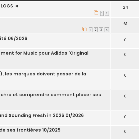
BLOGS ◄
24
1
2
61
1
2
3
4
cité 06/2026
0
nment for Music pour Adidas 'Original
0
), les marques doivent passer de la
0
synchro et comprendre comment placer ses
0
and Sounding Fresh in 2026 01/2026
0
e ses frontières 10/2025
0