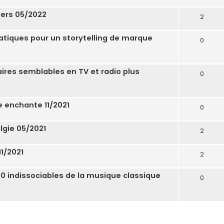
iers 05/2022
2
ratiques pour un storytelling de marque
0
aires semblables en TV et radio plus
0
 enchante 11/2021
0
lgie 05/2021
2
1/2021
2
0 indissociables de la musique classique
0