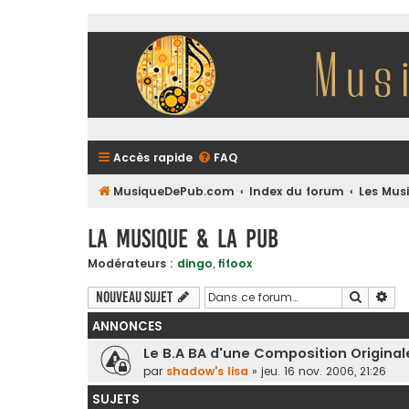
Accès rapide
FAQ
MusiqueDePub.com
Index du forum
Les Mus
La Musique & la Pub
Modérateurs :
dingo
,
fifoox
Recherc
Rec
Nouveau sujet
ANNONCES
Le B.A BA d'une Composition Origina
par
shadow's lisa
»
jeu. 16 nov. 2006, 21:26
SUJETS