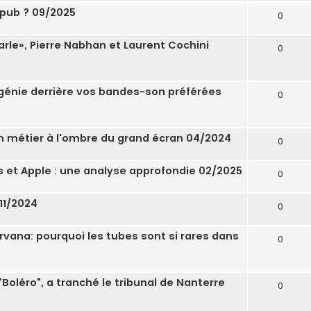
pub ? 09/2025
0
parle», Pierre Nabhan et Laurent Cochini
0
 génie derrière vos bandes-son préférées
0
un métier à l'ombre du grand écran 04/2024
0
's et Apple : une analyse approfondie 02/2025
0
11/2024
0
rvana: pourquoi les tubes sont si rares dans
0
"Boléro", a tranché le tribunal de Nanterre
0