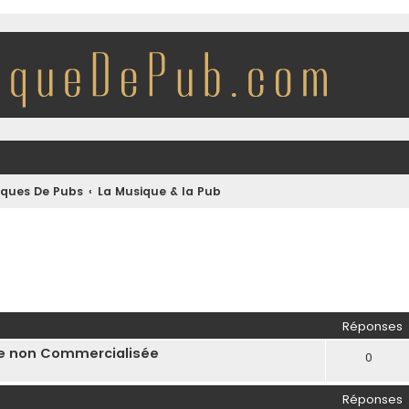
iques De Pubs
La Musique & la Pub
her
herche avancée
Réponses
le non Commercialisée
0
Réponses