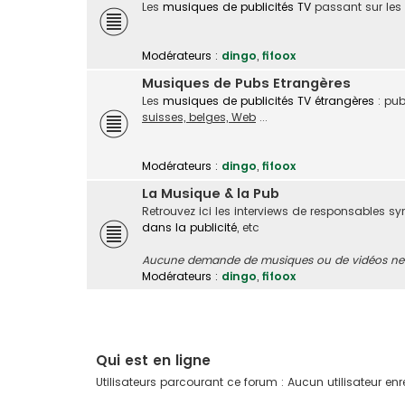
Les
musiques de publicités TV
passant sur les
Modérateurs :
dingo
,
fifoox
Musiques de Pubs Etrangères
Les
musiques de publicités TV étrangères
: pub
suisses, belges, Web
...
Modérateurs :
dingo
,
fifoox
La Musique & la Pub
Retrouvez ici les interviews de responsables s
dans la publicité
, etc
Aucune demande de musiques ou de vidéos ne s
Modérateurs :
dingo
,
fifoox
Qui est en ligne
Utilisateurs parcourant ce forum : Aucun utilisateur enreg