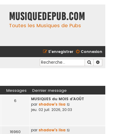
MusiqueDePub.com
Toutes les Musiques de Pubs
S’enregistrer
Connexion
Rechercher
Recherche avancé
Messages
Dernier message
MUSIQUES du MOIS d'AOÛT
6
V
par
shadow's lisa
o
jeu. 02 juil. 2026, 20:03
i
r
l
V
par
shadow's lisa
e
16960