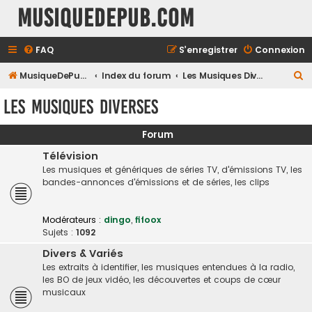
MusiqueDePub.com
FAQ
S’enregistrer
Connexion
R
MusiqueDePub.com
Index du forum
Les Musiques Diverses
e
Les Musiques Diverses
c
h
Forum
e
Télévision
r
Les musiques et génériques de séries TV, d'émissions TV, les
bandes-annonces d'émissions et de séries, les clips
c
h
Modérateurs :
dingo
,
fifoox
e
Sujets :
1092
r
Divers & Variés
Les extraits à identifier, les musiques entendues à la radio,
les BO de jeux vidéo, les découvertes et coups de cœur
musicaux