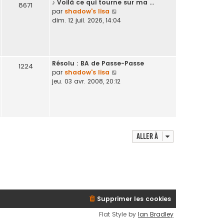
♪ Voilà ce qui tourne sur ma …
d
8671
V
par
shadow's lisa
e
o
dim. 12 juil. 2026, 14:04
r
i
n
r
i
l
e
e
r
Résolu : BA de Passe-Passe
d
1224
m
V
par
shadow's lisa
e
e
o
jeu. 03 avr. 2008, 20:12
r
s
i
n
s
r
i
a
l
e
g
e
r
e
d
m
e
Aller à
e
r
s
n
s
i
a
e
g
r
e
m
e
Supprimer les cookies
s
Flat Style by
Ian Bradley
s