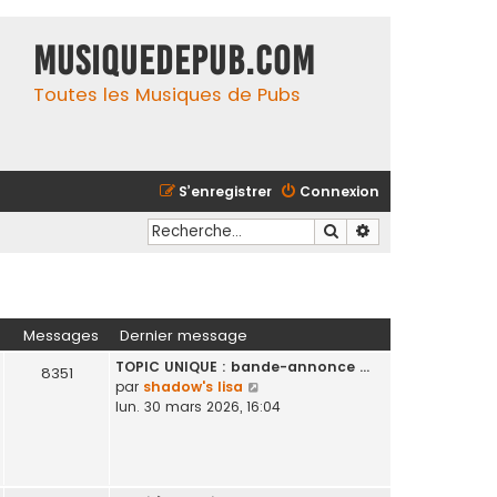
MusiqueDePub.com
Toutes les Musiques de Pubs
S’enregistrer
Connexion
Rechercher
Recherche avancé
Messages
Dernier message
TOPIC UNIQUE : bande-annonce …
8351
V
par
shadow's lisa
o
lun. 30 mars 2026, 16:04
i
r
l
e